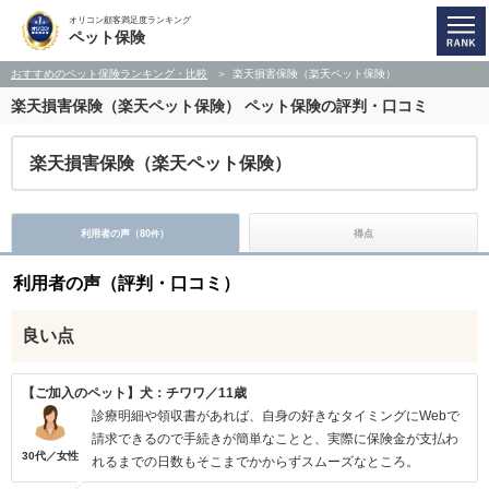
オリコン顧客満足度ランキング
ペット保険
おすすめのペット保険ランキング・比較
楽天損害保険（楽天ペット保険）
楽天損害保険（楽天ペット保険）
ペット保険の評判・口コミ
楽天損害保険（楽天ペット保険）
利用者の声（
80
）
得点
件
利用者の声（評判・口コミ）
良い点
【ご加入のペット】犬：チワワ／11歳
診療明細や領収書があれば、自身の好きなタイミングにWebで
請求できるので手続きが簡単なことと、実際に保険金が支払わ
30代／女性
れるまでの日数もそこまでかからずスムーズなところ。