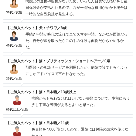
病院との連携や提携がないため、いったん自費で支払いをし後
日保険金が支払われるので、万が一高額な費用がかかる場合は
30代／女性
一時的な自己負担が発生する。
【ご加入のペット】犬：チワワ／8歳
手続き申請が時代の流れで全てスマホ申請。なかなか面倒だっ
た。自分が歳を取ったらこの手の保険は面倒だからやめるか
40代／女性
な。
【ご加入のペット】猫：ブリティッシュ・ショートヘアー／0歳
獣医師への相談サービスを利用したが、病院で診てもらうよう
にしかアドバイスで言われなかった。
30代／女性
【ご加入のペット】猫：日本猫／13歳以上
病院からもらわなければいけない書類について、事前にもう
少し丁寧な説明があるとよいと思った。
60代以上／女性
【ご加入のペット】猫：日本猫／11歳
免責額を7,000円にしたので、通院には保険の請求を使えな
かった。