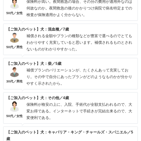
保険料が高い。夜間救急の場合、その分の費用が適用外なのは
何故なのか。夜間救急の後のかかりつけ病院で病名特定までの
50代／女性
検査が保険適用かよく分からない。
【ご加入のペット】犬：混血種／7歳
補償される金額やプランの種類などが豊富で選べるのでとても
わかりやすく充実していると思います。補償されるものとされ
50代／男性
ないものがわかりやすかった。
【ご加入のペット】犬：柴／5歳
補償プランのバリエーションが、たくさんあって充実してお
り。その中で自分にあったプランがどのようなものかが分かり
30代／男性
やすく示されたから。
【ご加入のペット】犬：その他／4歳
保険料が格安の上に、入院、手術代が全額支払われるので、大
変お得である。インターネットで手続きが完結出来るので、大
50代／女性
変便利である。
【ご加入のペット】犬：キャバリア・キング・チャールズ・スパニエル／5
歳