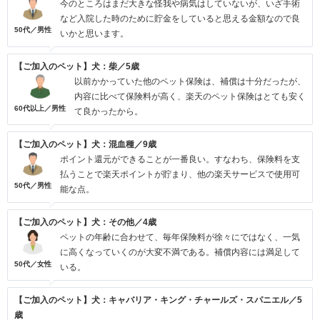
今のところはまだ大きな怪我や病気はしていないが、いざ手術
など入院した時のために貯金をしていると思える金額なので良
50代／男性
いかと思います。
【ご加入のペット】犬：柴／5歳
以前かかっていた他のペット保険は、補償は十分だったが、
内容に比べて保険料が高く、楽天のペット保険はとても安く
60代以上／男性
て良かったから。
【ご加入のペット】犬：混血種／9歳
ポイント還元ができることが一番良い。すなわち、保険料を支
払うことで楽天ポイントが貯まり、他の楽天サービスで使用可
50代／男性
能な点。
【ご加入のペット】犬：その他／4歳
ペットの年齢に合わせて、毎年保険料が徐々にではなく、一気
に高くなっていくのが大変不満である。補償内容には満足して
50代／女性
いる。
【ご加入のペット】犬：キャバリア・キング・チャールズ・スパニエル／5
歳