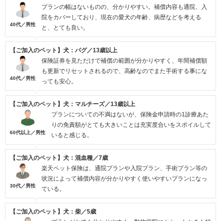
プランの幅はないものの、分かりやすい。補償内容も通院、入
院をカバーしており、現在の愛犬の年齢、病歴などを考える
40代／男性
と、とても良い。
【ご加入のペット】犬：パグ／13歳以上
保険証券を見ただけで補償の範囲が分かりやすく、年間補償額
も更新でリセットされるので、高齢なのでまた手術する事にな
40代／男性
っても安心。
【ご加入のペット】犬：マルチーズ／13歳以上
プランについての不満はないが、保険金申請時の1診療あた
りの免責額がとても大きいことは充実度合いをスポイルして
60代以上／男性
いると感じる。
【ご加入のペット】犬：混血種／7歳
楽天ペット保険は、通院プランや入院プラン、手術プラン等の
状況によって補償内容が分かりやすく使いやすいプランになっ
30代／男性
ている。
【ご加入のペット】犬：柴／5歳