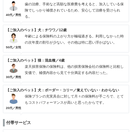
歯の治療、手術など高額な医療費を考えると、加入している保
険でしっかり補償されているため、安心して治療を受けられ
40代／男性
る。
【ご加入のペット】犬：チワワ／12歳
年齢による保険料の上がり方が極端過ぎる。利用しなかった時
の次年度の割引が少ない。その他は特に思い浮かばない。
50代／女性
【ご加入のペット】猫：混血種／4歳
楽天損害保険の保険料は、他の損害保険会社の保険料と比較し
安価で、補償内容から見て十分満足する内容だった。
30代／男性
【ご加入のペット】犬：ボーダー・コリー／覚えていない・わからない
保険プランの充実具合に対して月々の保険料が手ごろで、とて
もコストパフォーマンスが高いと思ったからです。
20代／男性
付帯サービス