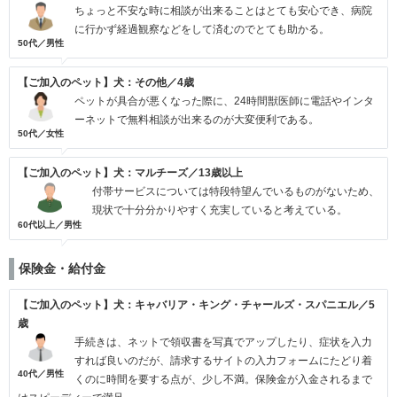
ちょっと不安な時に相談が出来ることはとても安心でき、病院
に行かず経過観察などをして済むのでとても助かる。
50代／男性
【ご加入のペット】犬：その他／4歳
ペットが具合が悪くなった際に、24時間獣医師に電話やインタ
ーネットで無料相談が出来るのが大変便利である。
50代／女性
【ご加入のペット】犬：マルチーズ／13歳以上
付帯サービスについては特段特望んでいるものがないため、
現状で十分分かりやすく充実していると考えている。
60代以上／男性
保険金・給付金
【ご加入のペット】犬：キャバリア・キング・チャールズ・スパニエル／5
歳
手続きは、ネットで領収書を写真でアップしたり、症状を入力
すれば良いのだが、請求するサイトの入力フォームにたどり着
40代／男性
くのに時間を要する点が、少し不満。保険金が入金されるまで