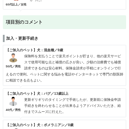
60代以上／女性
項目別のコメント
加入・更新手続き
【ご加入のペット】犬：混血種／9歳
保険料を支払うことで楽天ポイントが貯まり、他の楽天サービ
スで使用可能な点と補償の広さが良い。少額の治療費でも補償
50代／男性
請求できるのは安心材料。保険金請求が手軽にオンラインで行
えるので便利。ペットに関する悩みを電話やインターネットで専門の獣医師
に相談できる点もよい。
【ご加入のペット】犬：パグ／13歳以上
更新ギリギリのタイミングで手術したが、更新前に保険金申請
手続きを終わらせることが出来るようアドバイスいただき、給
40代／男性
付までスムーズに行えた。
【ご加入のペット】犬：ポメラニアン／0歳