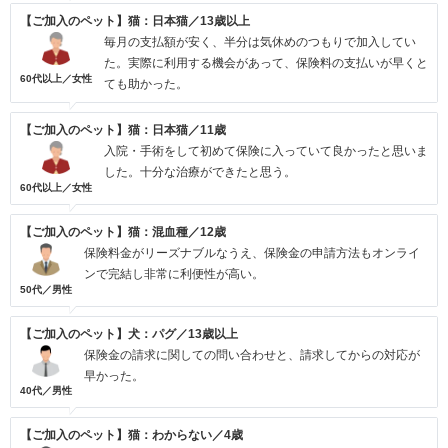
【ご加入のペット】猫：日本猫／13歳以上
毎月の支払額が安く、半分は気休めのつもりで加入してい
た。実際に利用する機会があって、保険料の支払いが早くと
60代以上／女性
ても助かった。
【ご加入のペット】猫：日本猫／11歳
入院・手術をして初めて保険に入っていて良かったと思いま
した。十分な治療ができたと思う。
60代以上／女性
【ご加入のペット】猫：混血種／12歳
保険料金がリーズナブルなうえ、保険金の申請方法もオンライ
ンで完結し非常に利便性が高い。
50代／男性
【ご加入のペット】犬：パグ／13歳以上
保険金の請求に関しての問い合わせと、請求してからの対応が
早かった。
40代／男性
【ご加入のペット】猫：わからない／4歳