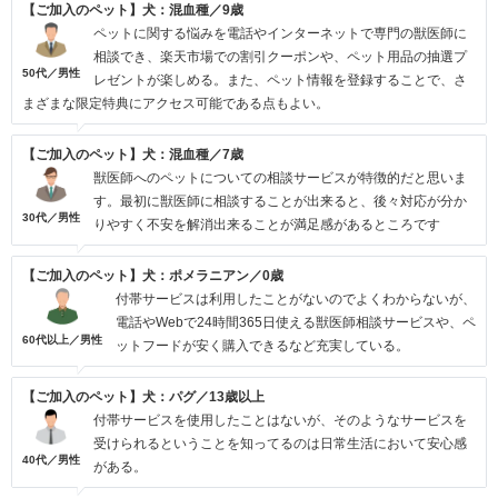
【ご加入のペット】犬：混血種／9歳
ペットに関する悩みを電話やインターネットで専門の獣医師に
相談でき、楽天市場での割引クーポンや、ペット用品の抽選プ
50代／男性
レゼントが楽しめる。また、ペット情報を登録することで、さ
まざまな限定特典にアクセス可能である点もよい。
【ご加入のペット】犬：混血種／7歳
獣医師へのペットについての相談サービスが特徴的だと思いま
す。最初に獣医師に相談することが出来ると、後々対応が分か
30代／男性
りやすく不安を解消出来ることが満足感があるところです
【ご加入のペット】犬：ポメラニアン／0歳
付帯サービスは利用したことがないのでよくわからないが、
電話やWebで24時間365日使える獣医師相談サービスや、ペ
60代以上／男性
ットフードが安く購入できるなど充実している。
【ご加入のペット】犬：パグ／13歳以上
付帯サービスを使用したことはないが、そのようなサービスを
受けられるということを知ってるのは日常生活において安心感
40代／男性
がある。