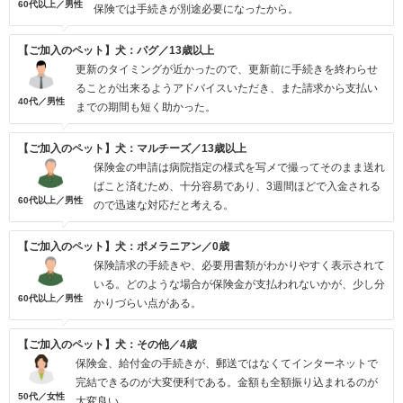
60代以上／男性
保険では手続きが別途必要になったから。
【ご加入のペット】犬：パグ／13歳以上
更新のタイミングが近かったので、更新前に手続きを終わらせ
ることが出来るようアドバイスいただき、また請求から支払い
40代／男性
までの期間も短く助かった。
【ご加入のペット】犬：マルチーズ／13歳以上
保険金の申請は病院指定の様式を写メで撮ってそのまま送れ
ばこと済むため、十分容易であり、3週間ほどで入金される
60代以上／男性
ので迅速な対応だと考える。
【ご加入のペット】犬：ポメラニアン／0歳
保険請求の手続きや、必要用書類がわかりやすく表示されて
いる。どのような場合が保険金が支払われないかが、少し分
60代以上／男性
かりづらい点がある。
【ご加入のペット】犬：その他／4歳
保険金、給付金の手続きが、郵送ではなくてインターネットで
完結できるのが大変便利である。金額も全額振り込まれるのが
50代／女性
大変良い。