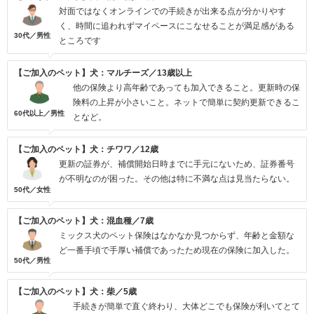
対面ではなくオンラインでの手続きが出来る点が分かりやす
く、時間に追われずマイペースにこなせることが満足感がある
30代／男性
ところです
【ご加入のペット】犬：マルチーズ／13歳以上
他の保険より高年齢であっても加入できること。更新時の保
険料の上昇が小さいこと。ネットで簡単に契約更新できるこ
60代以上／男性
となど。
【ご加入のペット】犬：チワワ／12歳
更新の証券が、補償開始日時までに手元にないため、証券番号
が不明なのが困った。その他は特に不満な点は見当たらない。
50代／女性
【ご加入のペット】犬：混血種／7歳
ミックス犬のペット保険はなかなか見つからず、年齢と金額な
ど一番手頃で手厚い補償であったため現在の保険に加入した。
50代／男性
【ご加入のペット】犬：柴／5歳
手続きが簡単で直ぐ終わり、大体どこでも保険が利いてとて