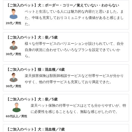
【ご加入のペット】犬：ボーダー・コリー／覚えていない・わからない
ペットと生活している人には魅力的な内容だと思いました。ま
た、中味も充実しておりコミュニティも価値があると感じまし
20代／男性
た。
【ご加入のペット】犬：柴／5歳
様々な付帯サービスのバリエーションが設けられていて、自分
自身の状況に合わせていろいろなプランを設定できていいか
30代／男性
ら。
【ご加入のペット】猫：混血種／4歳
楽天損害保険は獣医師相談サービスなど付帯サービスが分かり
やすく、他の付帯サービスも充実しており満足できた。
30代／男性
【ご加入のペット】犬：柴／5歳
楽天ペット保険の付帯サービスはとても分かりやすいが、特
に必要性を感じることもなく、無駄な感じがしたので。
60代以上／男性
【ご加入のペット】犬：混血種／7歳