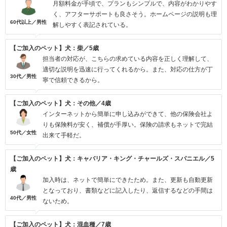
月額料金が手頃で、プランもシンプルで、内容がわかりやす
く、アフターサポートも良さそう。ホームページの説明も理
60代以上／男性
解しやすく表記されている。
【ご加入のペット】犬：柴／5歳
担当者の対応が、こちらの求めている内容を正しく理解して、
適切な説明を迅速に行ってくれるから。また、対応の仕方が丁
30代／男性
寧で信頼できるから。
【ご加入のペット】犬：その他／4歳
インターネットから簡単に申し込みができて、他の保険会社よ
りも保険料が安く、補償が手厚い。保険の請求もネットで完結
50代／女性
出来て手軽だ。
【ご加入のペット】犬：キャバリア・キング・チャールズ・スパニエル／5
歳
加入時は、ネットで簡単にできたため。また、更新も自動更新
となっており、書類などに記入したり、返信するなどの手間は
40代／男性
ないため。
【ご加入のペット】犬：混血種／7歳