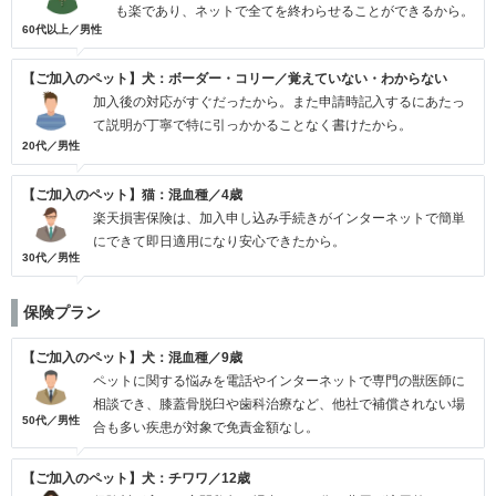
も楽であり、ネットで全てを終わらせることができるから。
60代以上／男性
【ご加入のペット】犬：ボーダー・コリー／覚えていない・わからない
加入後の対応がすぐだったから。また申請時記入するにあたっ
て説明が丁寧で特に引っかかることなく書けたから。
20代／男性
【ご加入のペット】猫：混血種／4歳
楽天損害保険は、加入申し込み手続きがインターネットで簡単
にできて即日適用になり安心できたから。
30代／男性
保険プラン
【ご加入のペット】犬：混血種／9歳
ペットに関する悩みを電話やインターネットで専門の獣医師に
相談でき、膝蓋骨脱臼や歯科治療など、他社で補償されない場
50代／男性
合も多い疾患が対象で免責金額なし。
【ご加入のペット】犬：チワワ／12歳