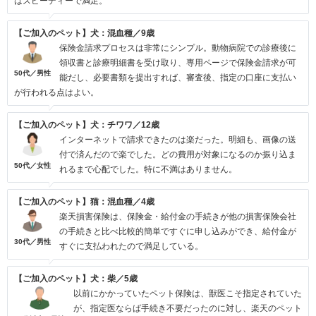
はスピーディーで満足。
【ご加入のペット】犬：混血種／9歳
保険金請求プロセスは非常にシンプル。動物病院での診療後に
領収書と診療明細書を受け取り、専用ページで保険金請求が可
50代／男性
能だし、必要書類を提出すれば、審査後、指定の口座に支払い
が行われる点はよい。
【ご加入のペット】犬：チワワ／12歳
インターネットで請求できたのは楽だった。明細も、画像の送
付で済んだので楽でした。どの費用が対象になるのか振り込ま
50代／女性
れるまで心配でした。特に不満はありません。
【ご加入のペット】猫：混血種／4歳
楽天損害保険は、保険金・給付金の手続きが他の損害保険会社
の手続きと比べ比較的簡単ですぐに申し込みができ、給付金が
30代／男性
すぐに支払われたので満足している。
【ご加入のペット】犬：柴／5歳
以前にかかっていたペット保険は、獣医こそ指定されていた
が、指定医ならば手続き不要だったのに対し、楽天のペット