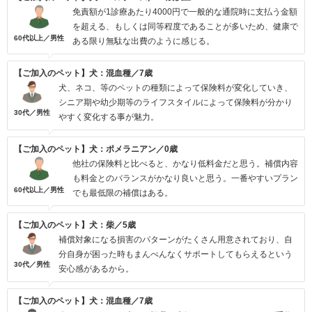
免責額が1診療あたり4000円で一般的な通院時に支払う金額
を超える、もしくは同等程度であることが多いため、健康で
60代以上／男性
ある限り無駄な出費のように感じる。
【ご加入のペット】犬：混血種／7歳
犬、ネコ、等のペットの種類によって保険料が変化していき、
シニア期や幼少期等のライフスタイルによって保険料が分かり
30代／男性
やすく変化する事が魅力。
【ご加入のペット】犬：ポメラニアン／0歳
他社の保険料と比べると、かなり低料金だと思う。補償内容
も料金とのバランスがかなり良いと思う。一番やすいプラン
60代以上／男性
でも最低限の補償はある。
【ご加入のペット】犬：柴／5歳
補償対象になる損害のパターンがたくさん用意されており、自
分自身が困った時もまんべんなくサポートしてもらえるという
30代／男性
安心感があるから。
【ご加入のペット】犬：混血種／7歳