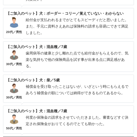
【ご加入のペット】犬：ボーダー・コリー／覚えていない・わからない
給付金が支払われるまでがとてもスピーディだと思いました。
また、手元に資料さえあれば保険料の請求も容易にできて満足
20代／男性
しました。
【ご加入のペット】犬：混血種／7歳
歯周病等の健康と少し離れた点でも給付金がもらえるので、気
楽な気持ちで他の保険商品を試す事が出来る点に満足感があ
30代／男性
る。
【ご加入のペット】犬：柴／5歳
補償金を受け取ったことはないが、いざという時にもらえるで
あろう補償金の額については納得ができるものてあるから。
30代／男性
【ご加入のペット】犬：混血種／7歳
何度か保険金の請求をさせていただきました。審査などすぐ決
定され保険金がおりてくるのでとても助かった。
50代／男性