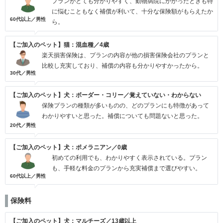
プランがとても分かりやすく、動物病院にかかったときも特
に悩むこともなく補償が利いて、十分な保険額がもらえたか
60代以上／男性
ら。
【ご加入のペット】猫：混血種／4歳
楽天損害保険は、プランの内容が他の損害保険会社のプランと
比較し充実しており、補償の内容も分かりやすかったから。
30代／男性
【ご加入のペット】犬：ボーダー・コリー／覚えていない・わからない
保険プランの種類が多いものの、どのプランにも特徴があって
わかりやすいと思った。補償についても問題ないと思った。
20代／男性
【ご加入のペット】犬：ポメラニアン／0歳
初めての利用でも、わかりやすく表示されている。プラン
も、手軽な料金のプランから充実補償まで選びやすい。
60代以上／男性
保険料
【ご加入のペット】犬：マルチーズ／13歳以上