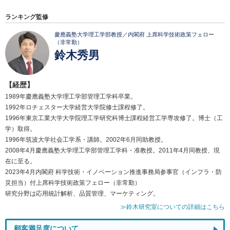
ランキング監修
慶應義塾大学理工学部教授／内閣府 上席科学技術政策フェロー
（非常勤）
鈴木秀男
【経歴】
1989年慶應義塾大学理工学部管理工学科卒業。
1992年ロチェスター大学経営大学院修士課程修了。
1996年東京工業大学大学院理工学研究科博士課程経営工学専攻修了。博士（工
学）取得。
1996年筑波大学社会工学系・講師。2002年6月同助教授。
2008年4月慶應義塾大学理工学部管理工学科・准教授。2011年4月同教授、現
在に至る。
2023年4月内閣府 科学技術・イノベーション推進事務局参事官（インフラ・防
災担当）付上席科学技術政策フェロー（非常勤）
研究分野は応用統計解析、品質管理、マーケティング。
≫鈴木研究室についての詳細はこちら
顧客満足度について