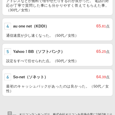
アドレスなどが無料で増やせたりするのが良かった。 電話の対
応が丁寧で質問した事にも分かりやすく答えてもらえた事。
（30代／女性）
au one net（KDDI）
65
.81
点
通信速度が少し速くなった。（50代／女性）
Yahoo！BB（ソフトバンク）
65
.25
点
設定をすべて任せられた点。（50代／女性）
So-net（ソネット）
64
.39
点
最初のキャッシュバックがあったのは良かった。（50代／女
性）
オリコンランキングは、株式会社オリコンを前身企業に1967年より