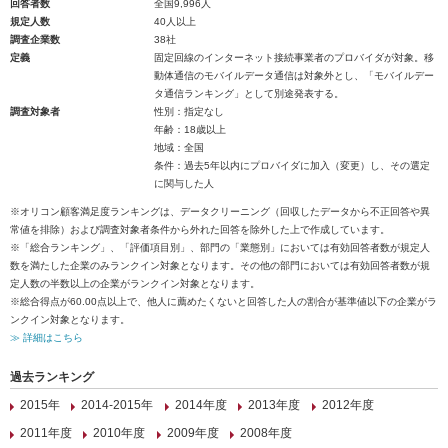
回答者数
全国9,996人
規定人数
40人以上
調査企業数
38社
定義
固定回線のインターネット接続事業者のプロバイダが対象。移
動体通信のモバイルデータ通信は対象外とし、「モバイルデー
タ通信ランキング」として別途発表する。
調査対象者
性別：指定なし
年齢：18歳以上
地域：全国
条件：過去5年以内にプロバイダに加入（変更）し、その選定
に関与した人
※オリコン顧客満足度ランキングは、データクリーニング（回収したデータから不正回答や異
常値を排除）および調査対象者条件から外れた回答を除外した上で作成しています。
※「総合ランキング」、「評価項目別」、部門の「業態別」においては有効回答者数が規定人
数を満たした企業のみランクイン対象となります。その他の部門においては有効回答者数が規
定人数の半数以上の企業がランクイン対象となります。
※総合得点が60.00点以上で、他人に薦めたくないと回答した人の割合が基準値以下の企業がラ
ンクイン対象となります。
≫ 詳細はこちら
過去ランキング
2015年
2014-2015年
2014年度
2013年度
2012年度
2011年度
2010年度
2009年度
2008年度