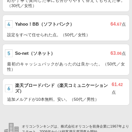
応が丁寧で質問した事にも分かりやすく答えてもらえた事。
（30代／女性）
Yahoo！BB（ソフトバンク）
64
.67
点
設定をすべて任せられた点。（50代／女性）
So-net（ソネット）
63
.06
点
最初のキャッシュバックがあったのは良かった。（50代／女
性）
61
.42
楽天ブロードバンド（楽天コミュニケーション
ズ）
点
追加メルアドが10本無料。安い。（50代／男性）
オリコンランキングは、株式会社オリコンを前身企業に1967年より
スタート。2006年からは顧客満足度調査を開始。