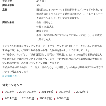
規定人数
40人以上
調査企業数
38社
定義
固定回線のインターネット接続事業者のプロバイダが対象。移
動体通信のモバイルデータ通信は対象外とし、「モバイルデー
タ通信ランキング」として別途発表する。
調査対象者
性別：指定なし
年齢：18歳以上
地域：全国
条件：過去5年以内にプロバイダに加入（変更）し、その選定
に関与した人
※オリコン顧客満足度ランキングは、データクリーニング（回収したデータから不正回答や異
常値を排除）および調査対象者条件から外れた回答を除外した上で作成しています。
※「総合ランキング」、「評価項目別」、部門の「業態別」においては有効回答者数が規定人
数を満たした企業のみランクイン対象となります。その他の部門においては有効回答者数が規
定人数の半数以上の企業がランクイン対象となります。
※総合得点が60.00点以上で、他人に薦めたくないと回答した人の割合が基準値以下の企業がラ
ンクイン対象となります。
≫ 詳細はこちら
過去ランキング
2015年
2014-2015年
2014年度
2013年度
2012年度
2011年度
2010年度
2009年度
2008年度