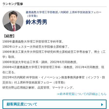
ランキング監修
慶應義塾大学理工学部教授／内閣府 上席科学技術政策フェロー
（非常勤）
鈴木秀男
【経歴】
1989年慶應義塾大学理工学部管理工学科卒業。
1992年ロチェスター大学経営大学院修士課程修了。
1996年東京工業大学大学院理工学研究科博士課程経営工学専攻修了。博士（工
学）取得。
1996年筑波大学社会工学系・講師。2002年6月同助教授。
2008年4月慶應義塾大学理工学部管理工学科・准教授。2011年4月同教授、現
在に至る。
2023年4月内閣府 科学技術・イノベーション推進事務局参事官（インフラ・防
災担当）付上席科学技術政策フェロー（非常勤）
研究分野は応用統計解析、品質管理、マーケティング。
≫鈴木研究室についての詳細はこちら
顧客満足度について