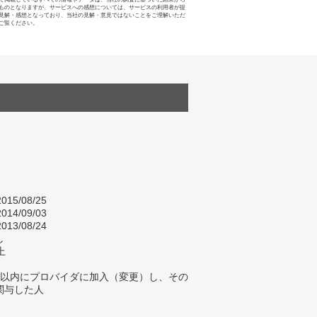
ものとなりますが、サービスへの感想については、サービスの利用者が提
見解・感想となっており、当社の見解・意見ではないことをご理解いただ
ご覧ください。
015/08/25
014/09/03
013/08/24
し
上
年以内にプロバイダに加入（変更）し、その
関与した人