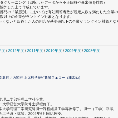
タクリーニング（回収したデータから不正回答や異常値を排除）
除外した上で作成しています。
部門の「業態別」においては有効回答者数が規定人数を満たした企業の
数以上の企業がランクイン対象となります。
薦めたくないと回答した人の割合が基準値以下の企業がランクイン対象とな
年度
/
2012年度
/
2011年度
/
2010年度
/
2009年度
/
2008年度
部教授／内閣府 上席科学技術政策フェロー（非常勤）
大学理工学部管理工学科卒業。
ター大学経営大学院修士課程修了。
大学大学院理工学研究科博士課程経営工学専攻修了。博士（工学）取得。
社会工学系・講師。2002年6月同助教授。