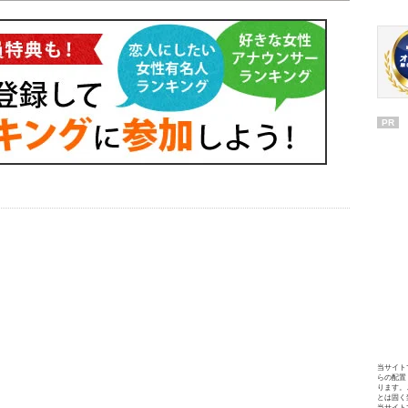
PR
当サイト
らの配置
ります。
とは固く
当サイト