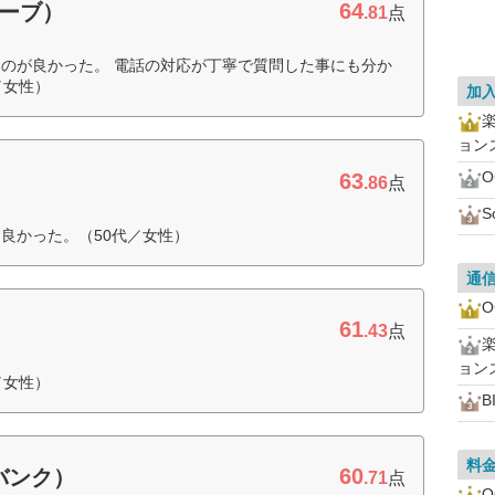
64
ローブ）
.81
点
のが良かった。 電話の対応が丁寧で質問した事にも分か
／女性）
加
ョン
63
.86
点
S
良かった。（50代／女性）
通
61
.43
点
ョン
／女性）
B
料
60
トバンク）
.71
点