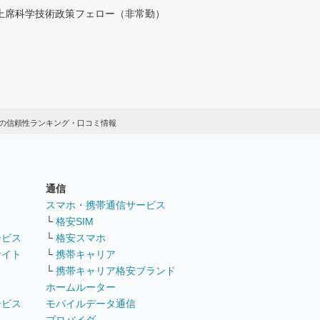
付上席科学技術政策フェロー（非常勤）
の信頼性ランキング・口コミ情報
通信
ト
スマホ・携帯通信サービス
└
格安SIM
ービス
└
格安スマホ
サイト
└
携帯キャリア
└
携帯キャリア格安ブランド
ホームルーター
ービス
モバイルデータ通信