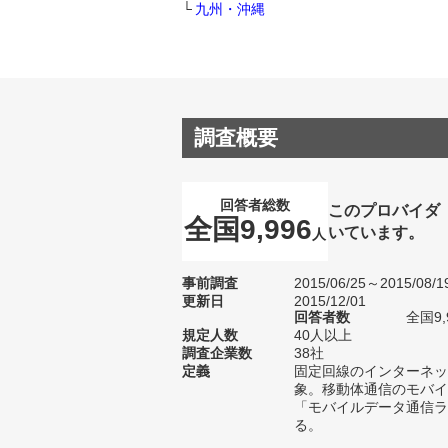
九州・沖縄
調査概要
回答者総数
このプロバイダ
全国9,996
いています。
人
事前調査
2015/06/25～2015/08/1
更新日
2015/12/01
回答者数
全国9,
規定人数
40人以上
調査企業数
38社
定義
固定回線のインターネッ
象。移動体通信のモバイ
「モバイルデータ通信ラ
る。