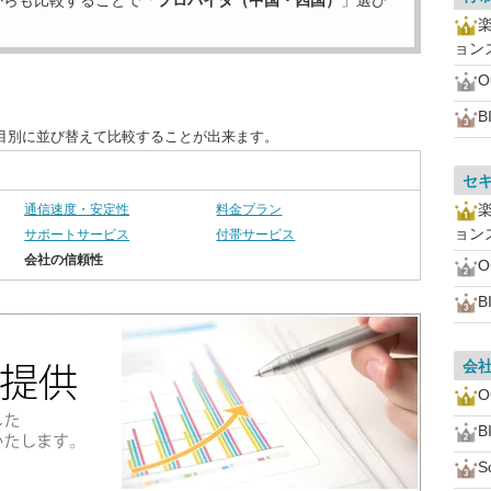
からも比較することで「
プロバイダ（中国・四国）
」選び
ョン
B
目別に並び替えて比較することが出来ます。
セ
通信速度・安定性
料金プラン
ョン
サポートサービス
付帯サービス
会社の信頼性
B
会
B
S