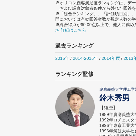
※オリコン顧客満足度ランキングは、デー
および調査対象者条件から外れた回答を
※「総合ランキング」、「評価項目別」、
門においては有効回答者数が規定人数の半
※総合得点が60.00点以上で、他人に
≫ 詳細はこちら
過去ランキング
2015年
/
2014-2015年
/
2014年度
/
2013
ランキング監修
慶應義塾大学理工学
鈴木秀男
【経歴】
1989年慶應義塾
1992年ロチェス
1996年東京工業
1996年筑波大学