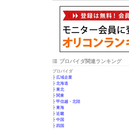
プロバイダ関連ランキング
プロバイダ
広域企業
北海道
東北
関東
甲信越・北陸
東海
近畿
中国
四国