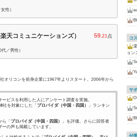
／女性）
a
B
59
（楽天コミュニケーションズ）
.21
点
コ
0代／男性）
ョン
S
Y
オリコンを前身企業に1967年よりスタート。2006年から
サ
サービスを利用した
人にアンケート調査を実施。
38
社を対象にした「
プロバイダ（中国・四国）
」ランキン
S
B
から「
プロバイダ（中国・四国）
」を評価。さらに回答者
ザーの声も掲載しています。
付