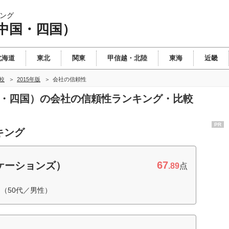
ング
中国・四国）
北海道
東北
関東
甲信越・北陸
東海
近畿
較
2015年版
会社の信頼性
国・四国）の会社の信頼性ランキング・比較
PR
キング
67
ニケーションズ）
.89
点
（50代／男性）