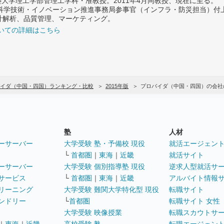
義塾大学理工学部管理工学科・准教授。2011年4月同教授、現在に至る。
府 科学技術・イノベーション推進事務局参事官（インフラ・防災担当）
計解析、品質管理、マーケティング。
いての詳細はこちら
イダ（中国・四国）ランキング・比較
2015年版
プロバイダ（中国・四国）の会社
塾
人材
ーサーバー
大学受験 塾・予備校 現役
就活エージェン
└
首都圏
｜
東海
｜
近畿
就活サイト
ーサーバー
大学受験 個別指導塾 現役
逆求人型就活サ
サービス
└
首都圏
｜
東海
｜
近畿
アルバイト情報
リーニング
大学受験 難関大学特化型 現役
転職サイト
ンドリー
└
首都圏
転職サイト 女性
大学受験 映像授業
転職スカウトサ