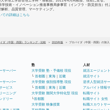
義塾大学理工学部管理工学科・准教授。2011年4月同教授、現在に至る。
府 科学技術・イノベーション推進事務局参事官（インフラ・防災担当）
計解析、品質管理、マーケティング。
いての詳細はこちら
イダ（中国・四国）ランキング・比較
2015年版
プロバイダ（中国・四国）の加入
塾
人材
ーサーバー
大学受験 塾・予備校 現役
就活エージェン
└
首都圏
｜
東海
｜
近畿
就活サイト
ーサーバー
大学受験 個別指導塾 現役
逆求人型就活サ
サービス
└
首都圏
｜
東海
｜
近畿
アルバイト情報
リーニング
大学受験 難関大学特化型 現役
転職サイト
ンドリー
└
首都圏
転職サイト 女性
大学受験 映像授業
転職スカウトサ