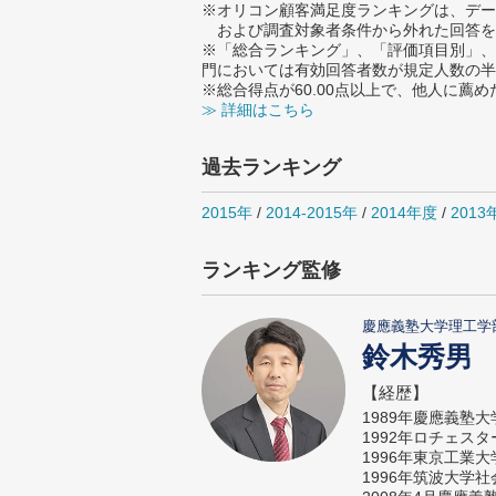
※オリコン顧客満足度ランキングは、デー
および調査対象者条件から外れた回答を
※「総合ランキング」、「評価項目別」、
門においては有効回答者数が規定人数の半
※総合得点が60.00点以上で、他人に
≫ 詳細はこちら
過去ランキング
2015年
/
2014-2015年
/
2014年度
/
2013
ランキング監修
慶應義塾大学理工学
鈴木秀男
【経歴】
1989年慶應義塾
1992年ロチェス
1996年東京工業
1996年筑波大学