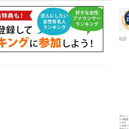
PR
当サイト
らの配置
ります。
とは固く
当サイト