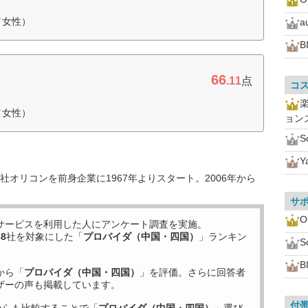
／女性）
a
B
66
.11
点
コ
／女性）
ョン
S
Y
オリコンを前身企業に1967年よりスタート。2006年から
サ
サービスを利用した
人にアンケート調査を実施。
38
社を対象にした「
プロバイダ（中国・四国）
」ランキン
S
B
から「
プロバイダ（中国・四国）
」を評価。さらに回答者
ザーの声も掲載しています。
付