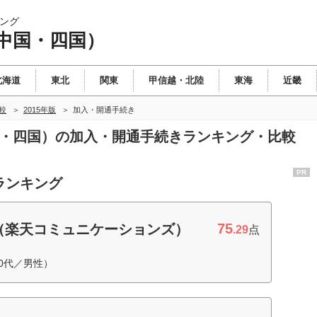
ング
中国・四国）
北海道
東北
関東
甲信越・北陸
東海
近畿
較
2015年版
加入・開通手続き
国・四国）の加入・開通手続きランキング・比較
PR
ランキング
75
（楽天コミュニケーションズ）
.29
点
0代／男性）