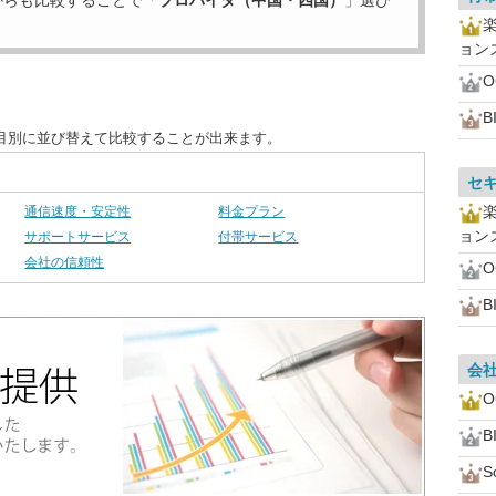
からも比較することで「
プロバイダ（中国・四国）
」選び
ョン
B
目別に並び替えて比較することが出来ます。
セ
通信速度・安定性
料金プラン
ョン
サポートサービス
付帯サービス
会社の信頼性
B
会
B
S