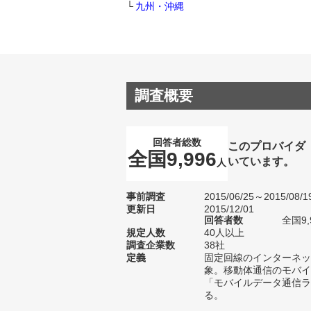
九州・沖縄
調査概要
回答者総数
このプロバイダ
全国9,996
いています。
人
事前調査
2015/06/25～2015/08/1
更新日
2015/12/01
回答者数
全国9,
規定人数
40人以上
調査企業数
38社
定義
固定回線のインターネッ
象。移動体通信のモバイ
「モバイルデータ通信ラ
る。