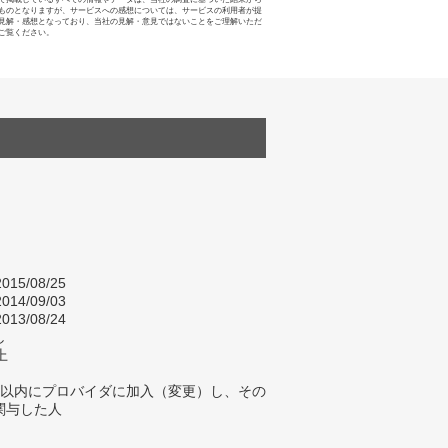
ものとなりますが、サービスへの感想については、サービスの利用者が提
見解・感想となっており、当社の見解・意見ではないことをご理解いただ
ご覧ください。
015/08/25
014/09/03
013/08/24
し
上
年以内にプロバイダに加入（変更）し、その
関与した人