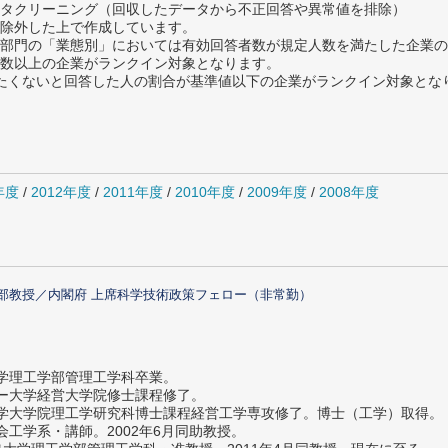
タクリーニング（回収したデータから不正回答や異常値を排除）
除外した上で作成しています。
部門の「業態別」においては有効回答者数が規定人数を満たした企業の
数以上の企業がランクイン対象となります。
薦めたくないと回答した人の割合が基準値以下の企業がランクイン対象とな
年度
/
2012年度
/
2011年度
/
2010年度
/
2009年度
/
2008年度
部教授／内閣府 上席科学技術政策フェロー（非常勤）
大学理工学部管理工学科卒業。
ター大学経営大学院修士課程修了。
大学大学院理工学研究科博士課程経営工学専攻修了。博士（工学）取得。
社会工学系・講師。2002年6月同助教授。