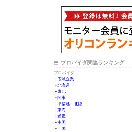
プロバイダ関連ランキング
プロバイダ
広域企業
北海道
東北
関東
甲信越・北陸
東海
近畿
中国
四国