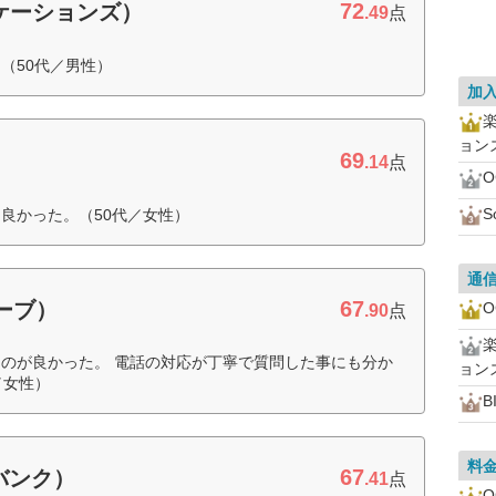
72
ニケーションズ）
.49
点
（50代／男性）
加
ョン
69
.14
点
S
良かった。（50代／女性）
通
67
ローブ）
.90
点
のが良かった。 電話の対応が丁寧で質問した事にも分か
ョン
／女性）
B
料
67
トバンク）
.41
点