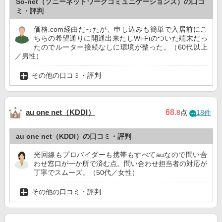
So-net（ソニーネットワークコミュニケーションズ）の口コ
ミ・評判
価格.com経由だったが、申し込みも簡単で入居前にこ
ちらの希望通りに開通出来たしWi-Fiのついた端末だっ
たのでルーター接続なしに環境が整った。（60代以上
／男性）
その他の口コミ・評判
au one net（KDDI）
68
.8
点
18件
au one net（KDDI）の口コミ・評判
光回線もプロバイダーも携帯もすべてauなので問い合
わせ窓口が一か所で済む点。問い合わせ担当者の対応が
丁寧でスムーズ。（50代／女性）
その他の口コミ・評判