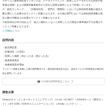
※オリコン顧客満足度ランキングは、データクリーニング（回収したデータから不正回答や異
常値を排除）および調査対象者条件から外れた回答を除外した上で作成しています。
※「総合ランキング」、「評価項目別」、部門の「業態別」においては有効回答者数が規定人
数を満たした企業のみランクイン対象となります。その他の部門においては有効回答者数が規
定人数の半数以上の企業がランクイン対象となります。
※総合得点が60.0点以上で、他人に薦めたくないと回答した人の割合が基準値以下の企業がラ
ンクイン対象となります。
≫ 詳細はこちら
設問内容
・総合満足度
・評価項目（小項目）
・利用した感想（良かった点・悪かった点）
・他者推奨意向
・他者推奨意向理由
アンケート調査を実施した際の質問事項です。満足度評価項目のほか、該当サービスの利用状況や検討内
容を質問しています。
その他の設問内容はこちら
調査企業
IIJmioひかり（インターネットイニシアティブ） | ic-net（IC-NET） | ASAHIネット（朝日ネッ
ト） | ＠T COM（TOKAIコミュニケーションズ） | ＠nifty（ニフティ） ...