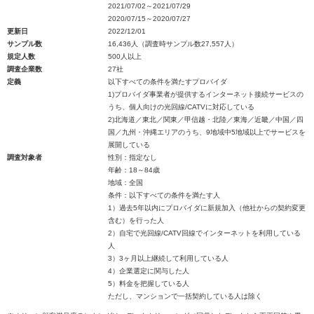
2021/07/02～2021/07/29
2020/07/15～2020/07/27
更新日
2022/12/01
サンプル数
16,436人（調査時サンプル数27,557人）
規定人数
500人以上
調査企業数
27社
定義
以下すべての条件を満たすプロバイダ
1)プロバイダ事業者が提供するインターネット接続サービスの
うち、個人向けの光回線/CATVに対応している
2)北海道／東北／関東／甲信越・北陸／東海／近畿／中国／四
国／九州・沖縄エリアのうち、9地域中5地域以上でサービスを
展開している
調査対象者
性別：指定なし
年齢：18～84歳
地域：全国
条件：以下すべての条件を満たす人
1）過去5年以内にプロバイダに新規加入（他社からの契約変更
含む）を行った人
2）自宅で光回線/CATV回線でインターネットを利用している
人
3）3ヶ月以上継続して利用している人
4）企業選定に関与した人
5）料金を把握している人
ただし、マンションで一括契約している人は除く