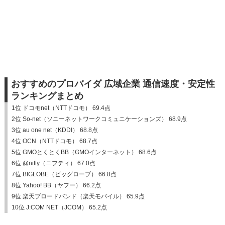
おすすめのプロバイダ 広域企業 通信速度・安定性
ランキングまとめ
1位 ドコモnet（NTTドコモ） 69.4点
2位 So-net（ソニーネットワークコミュニケーションズ） 68.9点
3位 au one net（KDDI） 68.8点
4位 OCN（NTTドコモ） 68.7点
5位 GMOとくとくBB（GMOインターネット） 68.6点
6位 @nifty（ニフティ） 67.0点
7位 BIGLOBE（ビッグローブ） 66.8点
8位 Yahoo! BB（ヤフー） 66.2点
9位 楽天ブロードバンド（楽天モバイル） 65.9点
10位 J:COM NET（JCOM） 65.2点