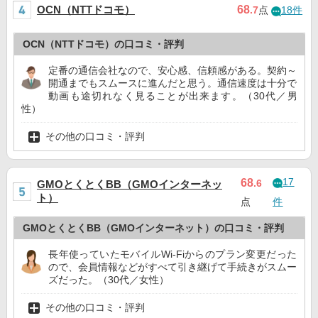
OCN（NTTドコモ）
68
.7
点
18件
OCN（NTTドコモ）の口コミ・評判
定番の通信会社なので、安心感、信頼感がある。契約～
開通までもスムースに進んだと思う。通信速度は十分で
動画も途切れなく見ることが出来ます。（30代／男
性）
その他の口コミ・評判
17
68
.6
GMOとくとくBB（GMOインターネッ
ト）
点
件
GMOとくとくBB（GMOインターネット）の口コミ・評判
長年使っていたモバイルWi-Fiからのプラン変更だった
ので、会員情報などがすべて引き継げて手続きがスムー
ズだった。（30代／女性）
その他の口コミ・評判