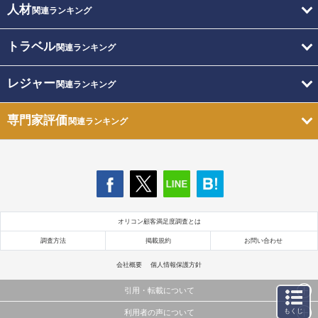
人材
関連ランキング
トラベル
関連ランキング
レジャー
関連ランキング
専門家評価
関連ランキング
オリコン顧客満足度調査とは
調査方法
掲載規約
お問い合わせ
会社概要
個人情報保護方針
引用・転載について
もくじ
利用者の声について
当サイトで公開されている情報（文字、写真、イラスト、画像データ等）及びこれらの配置・