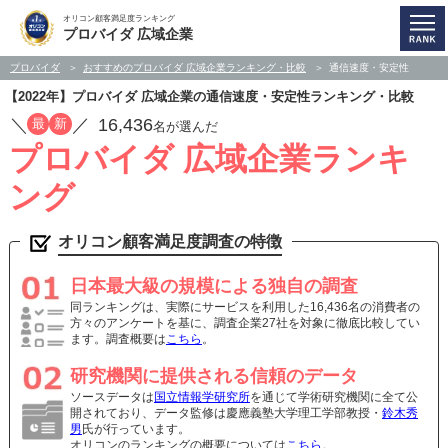
オリコン顧客満足度ランキング
プロバイダ 広域企業
プロバイダ
おすすめのプロバイダ 広域企業ランキング・比較
通信速度・安定性
【2022年】プロバイダ 広域企業の通信速度・安定性ランキング・比較
／
／
16,436
最
新
名が選んだ
プロバイダ 広域企業ランキ
ング
オリコン顧客満足度調査の特徴
日本最大級の規模による独自の調査
同ランキングは、実際にサービスを利用した16,436名の消費者の
方々のアンケートを基に、調査企業27社を対象に徹底比較してい
ます。調査概要は
こちら
。
研究機関に提供される信頼のデータ
ソースデータは
国立情報学研究所
を通じて学術研究機関に全て公
開されており、データ監修は慶應義塾大学理工学部教授・
鈴木秀
男
氏が行っています。
オリコンのランキングの概要については
こちら
。