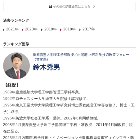
その他の調査企業はこちら
過去ランキング
2021年
2020年
2019年
2018年
2017年
ランキング監修
慶應義塾大学理工学部教授／内閣府 上席科学技術政策フェロー
（非常勤）
鈴木秀男
【経歴】
1989年慶應義塾大学理工学部管理工学科卒業。
1992年ロチェスター大学経営大学院修士課程修了。
1996年東京工業大学大学院理工学研究科博士課程経営工学専攻修了。博士（工
学）取得。
1996年筑波大学社会工学系・講師。2002年6月同助教授。
2008年4月慶應義塾大学理工学部管理工学科・准教授。2011年4月同教授、現
在に至る。
2023年4月内閣府 科学技術・イノベーション推進事務局参事官（インフラ・防