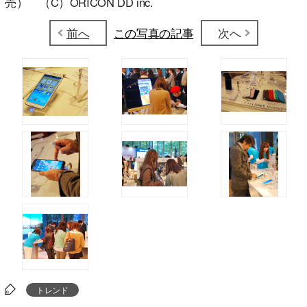
売） （C）ORICON DD inc.
前へ
この写真の記事
次へ
トレンド