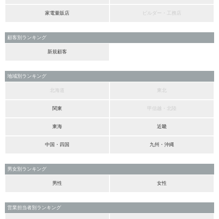
家電量販店
ビルダー・工務店
顧客別ランキング
新規顧客
地域別ランキング
北海道
東北
関東
甲信越・北陸
東海
近畿
中国・四国
九州・沖縄
男女別ランキング
男性
女性
営業担当者別ランキング