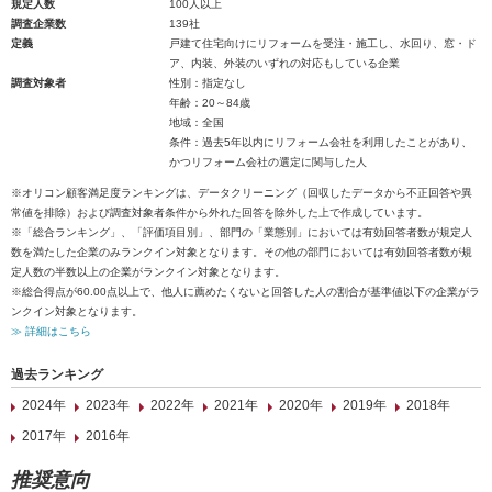
規定人数
100人以上
調査企業数
139社
定義
戸建て住宅向けにリフォームを受注・施工し、水回り、窓・ド
ア、内装、外装のいずれの対応もしている企業
調査対象者
性別：指定なし
年齢：20～84歳
地域：全国
条件：過去5年以内にリフォーム会社を利用したことがあり、
かつリフォーム会社の選定に関与した人
※オリコン顧客満足度ランキングは、データクリーニング（回収したデータから不正回答や異
常値を排除）および調査対象者条件から外れた回答を除外した上で作成しています。
※「総合ランキング」、「評価項目別」、部門の「業態別」においては有効回答者数が規定人
数を満たした企業のみランクイン対象となります。その他の部門においては有効回答者数が規
定人数の半数以上の企業がランクイン対象となります。
※総合得点が60.00点以上で、他人に薦めたくないと回答した人の割合が基準値以下の企業がラ
ンクイン対象となります。
≫ 詳細はこちら
過去ランキング
2024年
2023年
2022年
2021年
2020年
2019年
2018年
2017年
2016年
推奨意向