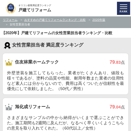
オリコン顧客満足度ランキング
戸建てリフォーム
リフォーム
おすすめの戸建てリフォームランキング・比較
2020年版
女性営業担当者
【2020年】戸建てリフォームの女性営業担当者ランキング・比較
女性営業担当者 満足度ランキング
住友林業ホームテック
79
.83
点
外壁塗装を施工してもらった。業者がたくさんあり、値段も
様々であるが、塗料の品質や性能、耐用年数また業者の信用性
など素人には分からないので、費用は高くついたが信頼性を最
優先にして依頼しました。（50代／男性）
旭化成リフォーム
79
.04
点
さまざまなサンプルの中から納得がいくまで選ぶことができ
た。施工期間も2週間に及んだが、なるべく早くいくようこちら
の意見を取り入れてくれた。（60代以上／女性）