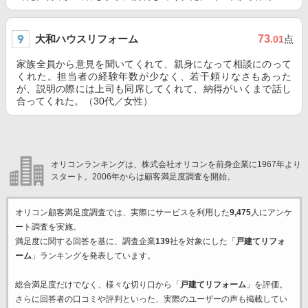
大和ハウスリフォーム
73
.01
点
家族全員から意見を聞いてくれて、親身になって相談にのって
くれた。担当者の経験年数が少なく、若干頼りなさもあった
が、説明の際には上司も同席してくれて、納得がいくまで話し
合ってくれた。（30代／女性）
オリコンランキングは、株式会社オリコンを前身企業に1967年より
スタート。2006年からは顧客満足度調査を開始。
オリコン顧客満足度調査では、実際にサービスを利用した
9,475
人にアンケ
ート調査を実施。
満足度に関する回答を基に、調査企業
139
社を対象にした「
戸建てリフォ
ーム
」ランキングを発表しています。
総合満足度だけでなく、様々な切り口から「
戸建てリフォーム
」を評価。
さらに回答者の口コミや評判といった、実際のユーザーの声も掲載してい