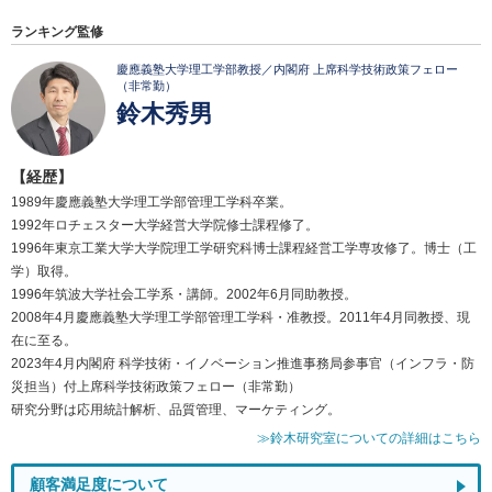
ランキング監修
慶應義塾大学理工学部教授／内閣府 上席科学技術政策フェロー
（非常勤）
鈴木秀男
【経歴】
1989年慶應義塾大学理工学部管理工学科卒業。
1992年ロチェスター大学経営大学院修士課程修了。
1996年東京工業大学大学院理工学研究科博士課程経営工学専攻修了。博士（工
学）取得。
1996年筑波大学社会工学系・講師。2002年6月同助教授。
2008年4月慶應義塾大学理工学部管理工学科・准教授。2011年4月同教授、現
在に至る。
2023年4月内閣府 科学技術・イノベーション推進事務局参事官（インフラ・防
災担当）付上席科学技術政策フェロー（非常勤）
研究分野は応用統計解析、品質管理、マーケティング。
≫鈴木研究室についての詳細はこちら
顧客満足度について