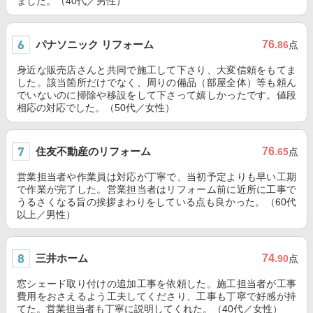
ました。（40代／男性）
パナソニック リフォーム
76
.86
点
身近な販売店さんと共同で施工して下さり、大変信頼をもてま
した。該当箇所だけでなく、周りの備品（部屋全体）等も頼ん
でいないのに掃除や移設をして下さって嬉しかったです。値段
相応の対応でした。（50代／女性）
住友不動産のリフォーム
76
.65
点
営業担当者や作業員は対応が丁寧で、当初予定よりも早い工期
で作業が完了した。営業担当者はリフォーム前に近所に工事で
うるさくなる旨の挨拶まわりをしている点も良かった。（60代
以上／男性）
三井ホーム
74
.90
点
窓シェード取り付けの追加工事を依頼した。施工担当者が工事
費用をおさえるよう工夫してくださり、工事も丁寧で好感が持
てた。営業担当者も丁寧に説明してくれた。（40代／女性）