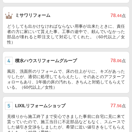
ミサワリフォーム
78
.44
点
どうしても出かけなければならない用事が出来たときに、責任
者の方に家にいて貰えた事。工事の途中で、頼んでいなかった
部品が壊れると即注文して対応してくれた。（60代以上／女
性）
積水ハウスリフォームグループ
78
.06
点
風呂、洗面所のリフォームで、床の仕上がりに、キズがあった
りしたが、適切に処理してもらえたし、そのあとのアフターフ
ォローもあり、1年後の床の汚れも、きちんと対処してもらえて
いる。（60代以上／女性）
LIXILリフォームショップ
77
.56
点
見積りから施工終了まで安心できました事前に自宅に見に来て
貰っていたので、施工当日に不足部品などもなく、スムースで
した値引き交渉をしましたが、希望に近い値引きをしてもらえ