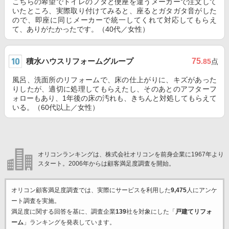
こちらの希望でトイレのフタと便座を違うメーカーで注文して
いたところ、実際取り付けてみると、座るとガタガタ音がした
ので、即座に同じメーカーで統一してくれて対応してもらえ
て、ありがたかったです。（40代／女性）
積水ハウスリフォームグループ
75
.85
点
風呂、洗面所のリフォームで、床の仕上がりに、キズがあった
りしたが、適切に処理してもらえたし、そのあとのアフターフ
ォローもあり、1年後の床の汚れも、きちんと対処してもらえて
いる。（60代以上／女性）
オリコンランキングは、株式会社オリコンを前身企業に1967年より
スタート。2006年からは顧客満足度調査を開始。
オリコン顧客満足度調査では、実際にサービスを利用した
9,475
人にアンケ
ート調査を実施。
満足度に関する回答を基に、調査企業
139
社を対象にした「
戸建てリフォ
ーム
」ランキングを発表しています。