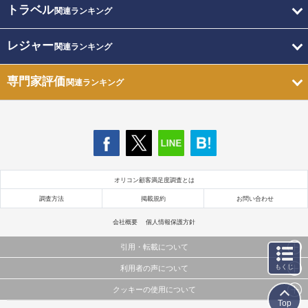
トラベル
関連ランキング
レジャー
関連ランキング
専門家評価
関連ランキング
オリコン顧客満足度調査とは
調査方法
掲載規約
お問い合わせ
会社概要
個人情報保護方針
引用・転載について
もくじ
利用者の声について
当サイトで公開されている情報（文字、写真、イラスト、画像データ等）及びこれらの配置・
編集および構造などについての著作権は株式会社oricon MEに帰属しております。
クッキーの使用について
当サイトに掲載している内容はすべてサービスの利用者が提出された見解・感想です。
これらの情報を権利者の許可なく無断転載・複製などの二次利用を行うことは固く禁じており
Top
弊社が内容について正確性を含め一切保証するものではありません。
ます。