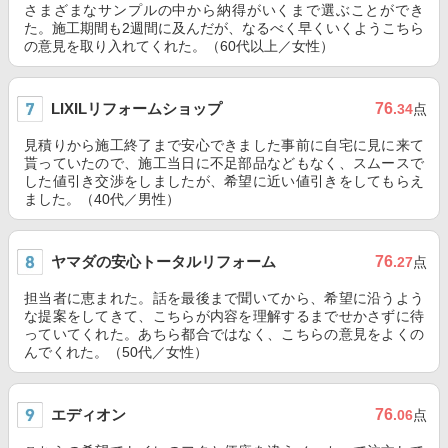
さまざまなサンプルの中から納得がいくまで選ぶことができ
た。施工期間も2週間に及んだが、なるべく早くいくようこちら
の意見を取り入れてくれた。（60代以上／女性）
LIXILリフォームショップ
76
.34
点
見積りから施工終了まで安心できました事前に自宅に見に来て
貰っていたので、施工当日に不足部品などもなく、スムースで
した値引き交渉をしましたが、希望に近い値引きをしてもらえ
ました。（40代／男性）
ヤマダの安心トータルリフォーム
76
.27
点
担当者に恵まれた。話を最後まで聞いてから、希望に沿うよう
な提案をしてきて、こちらが内容を理解するまでせかさずに待
っていてくれた。あちら都合ではなく、こちらの意見をよくの
んでくれた。（50代／女性）
エディオン
76
.06
点