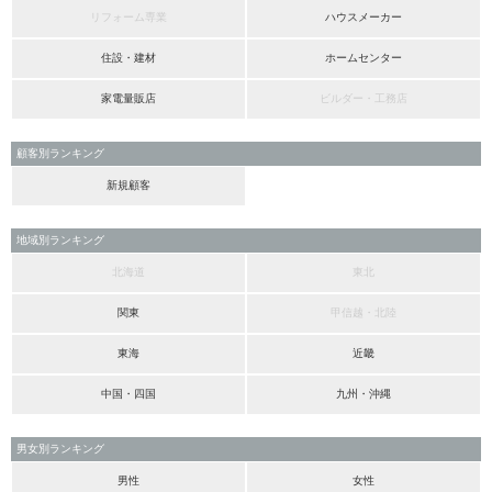
リフォーム専業
ハウスメーカー
住設・建材
ホームセンター
家電量販店
ビルダー・工務店
顧客別ランキング
新規顧客
地域別ランキング
北海道
東北
関東
甲信越・北陸
東海
近畿
中国・四国
九州・沖縄
男女別ランキング
男性
女性