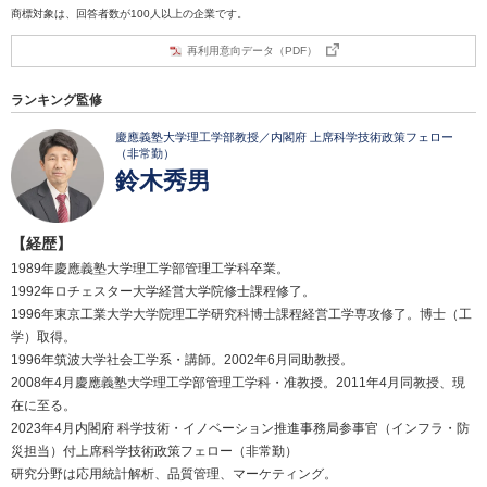
商標対象は、回答者数が100人以上の企業です。
再利用意向データ（PDF）
ランキング監修
慶應義塾大学理工学部教授／内閣府 上席科学技術政策フェロー
（非常勤）
鈴木秀男
【経歴】
1989年慶應義塾大学理工学部管理工学科卒業。
1992年ロチェスター大学経営大学院修士課程修了。
1996年東京工業大学大学院理工学研究科博士課程経営工学専攻修了。博士（工
学）取得。
1996年筑波大学社会工学系・講師。2002年6月同助教授。
2008年4月慶應義塾大学理工学部管理工学科・准教授。2011年4月同教授、現
在に至る。
2023年4月内閣府 科学技術・イノベーション推進事務局参事官（インフラ・防
災担当）付上席科学技術政策フェロー（非常勤）
研究分野は応用統計解析、品質管理、マーケティング。