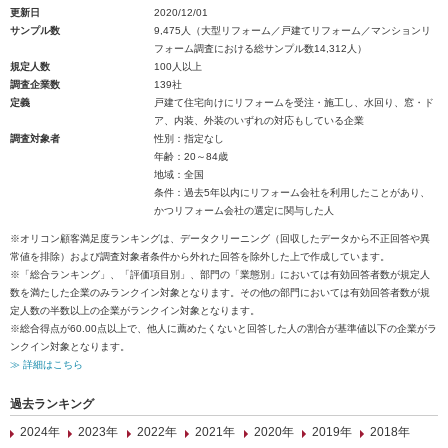
更新日
2020/12/01
サンプル数
9,475人（大型リフォーム／戸建てリフォーム／マンションリ
フォーム調査における総サンプル数14,312人）
規定人数
100人以上
調査企業数
139社
定義
戸建て住宅向けにリフォームを受注・施工し、水回り、窓・ド
ア、内装、外装のいずれの対応もしている企業
調査対象者
性別：指定なし
年齢：20～84歳
地域：全国
条件：過去5年以内にリフォーム会社を利用したことがあり、
かつリフォーム会社の選定に関与した人
※オリコン顧客満足度ランキングは、データクリーニング（回収したデータから不正回答や異
常値を排除）および調査対象者条件から外れた回答を除外した上で作成しています。
※「総合ランキング」、「評価項目別」、部門の「業態別」においては有効回答者数が規定人
数を満たした企業のみランクイン対象となります。その他の部門においては有効回答者数が規
定人数の半数以上の企業がランクイン対象となります。
※総合得点が60.00点以上で、他人に薦めたくないと回答した人の割合が基準値以下の企業がラ
ンクイン対象となります。
≫ 詳細はこちら
過去ランキング
2024年
2023年
2022年
2021年
2020年
2019年
2018年