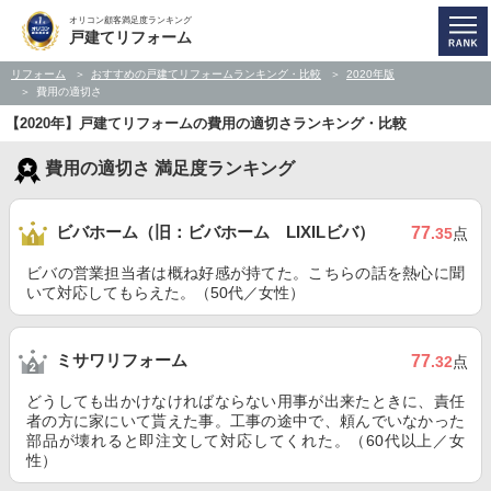
オリコン顧客満足度ランキング
戸建てリフォーム
リフォーム
おすすめの戸建てリフォームランキング・比較
2020年版
費用の適切さ
【2020年】戸建てリフォームの費用の適切さランキング・比較
費用の適切さ 満足度ランキング
ビバホーム（旧：ビバホーム LIXILビバ）
77
.35
点
ビバの営業担当者は概ね好感が持てた。こちらの話を熱心に聞
いて対応してもらえた。（50代／女性）
ミサワリフォーム
77
.32
点
どうしても出かけなければならない用事が出来たときに、責任
者の方に家にいて貰えた事。工事の途中で、頼んでいなかった
部品が壊れると即注文して対応してくれた。（60代以上／女
性）