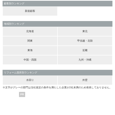
顧客別ランキング
新規顧客
地域別ランキング
北海道
東北
関東
甲信越・北陸
東海
近畿
中国・四国
九州・沖縄
リフォーム箇所別ランキング
水回り
外壁
※文字がグレーの部門は当社規定の条件を満たした企業が2社未満のため発表しておりません。
PR