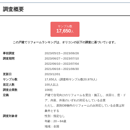
調査概要
サンプル数
17,650
人
この戸建てリフォームランキングは、オリコンの以下の調査に基づいています。
事前調査
2023/05/15～2023/06/26
調査期間
2023/06/27～2023/07/10
2022/06/10～2022/07/04
2021/06/16～2021/06/30
更新日
2023/12/01
サンプル数
17,650人（調査時サンプル数20,979人）
規定人数
100人以上
調査企業数
106社
定義
戸建て住宅向けのリフォームを受注・施工し、水回り、窓・ド
ア、内装、外装のいずれの対応もしている企業
ただし、原則OB物件のリフォームのみ対応している企業は対
象外とする
調査対象者
性別：指定なし
年齢：20～84歳
地域：全国