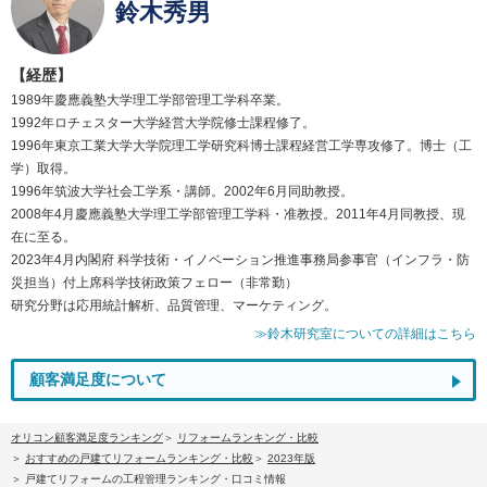
鈴木秀男
【経歴】
1989年慶應義塾大学理工学部管理工学科卒業。
1992年ロチェスター大学経営大学院修士課程修了。
1996年東京工業大学大学院理工学研究科博士課程経営工学専攻修了。博士（工
学）取得。
1996年筑波大学社会工学系・講師。2002年6月同助教授。
2008年4月慶應義塾大学理工学部管理工学科・准教授。2011年4月同教授、現
在に至る。
2023年4月内閣府 科学技術・イノベーション推進事務局参事官（インフラ・防
災担当）付上席科学技術政策フェロー（非常勤）
研究分野は応用統計解析、品質管理、マーケティング。
≫鈴木研究室についての詳細はこちら
顧客満足度について
オリコン顧客満足度ランキング
リフォームランキング・比較
おすすめの戸建てリフォームランキング・比較
2023年版
戸建てリフォームの工程管理ランキング・口コミ情報