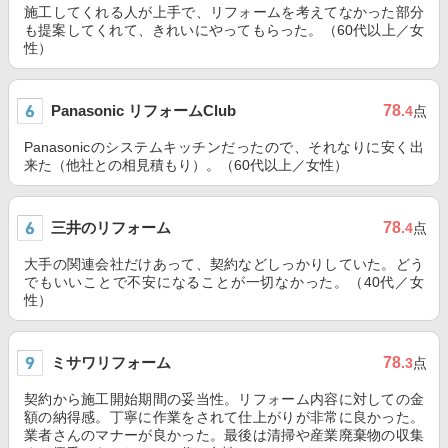
施工してくれる人が上手で、リフォームを考えてなかった部分
も提案してくれて、きれいにやってもらった。（60代以上／女
性）
Panasonic リフォームClub
78
.4
点
Panasonicのシステムキッチンだったので、それなりに安く出
来た（他社との相見積もり）。（60代以上／女性）
三井のリフォーム
78
.4
点
大手の関連会社だけあって、契約などしっかりしていた。どう
でもいいことで不安になることが一切なかった。（40代／女
性）
ミサワリフォーム
78
.3
点
契約から施工開始期間の妥当性。リフォーム内容に対しての金
額の納得感。丁寧に作業をされて仕上がりが非常に良かった。
業者さんのマナーが良かった。最後は清掃や産業廃棄物の収集