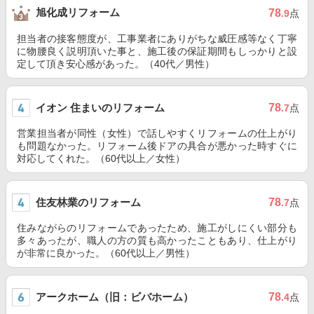
旭化成リフォーム
78
.9
点
担当者の接客態度が、工事業者にありがちな威圧感等なく丁寧
に物腰良く説明頂いた事と、施工後の保証期間もしっかりと設
定して頂き安心感があった。（40代／男性）
イオン 住まいのリフォーム
78
.7
点
営業担当者が同性（女性）で話しやすくリフォームの仕上がり
も問題なかった。リフォーム後ドアの具合が悪かった時すぐに
対応してくれた。（60代以上／女性）
住友林業のリフォーム
78
.7
点
住みながらのリフォームであったため、施工がしにくい部分も
多々あったが、職人の方の質も高かったこともあり、仕上がり
が非常に良かった。（60代以上／男性）
アークホーム（旧：ビバホーム）
78
.4
点