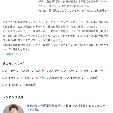
条件：過去5年以内に自身が居住する戸建て住宅のリフォーム
を行い、リフォーム会社の選定に関与した人
ただし、賃貸戸建て住宅のリフォームを行った人は対象外とす
る
※オリコン顧客満足度ランキングは、データクリーニング（回収したデータから不正回答や異
常値を排除）および調査対象者条件から外れた回答を除外した上で作成しています。
※「総合ランキング」、「評価項目別」、部門の「業態別」においては有効回答者数が規定人
数を満たした企業のみランクイン対象となります。その他の部門においては有効回答者数が規
定人数の半数以上の企業がランクイン対象となります。
※総合得点が60.0点以上で、他人に薦めたくないと回答した人の割合が基準値以下の企業がラ
ンクイン対象となります。
≫ 詳細はこちら
過去ランキング
2024年
2023年
2022年
2021年
2020年
2019年
2018年
2017年
2016年
2015年
2014年度
2013年度
2012年度
2011年度
2009年度
ランキング監修
慶應義塾大学理工学部教授／内閣府 上席科学技術政策フェロー
（非常勤）