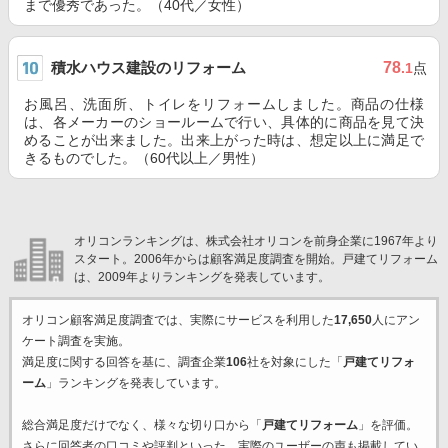
まで優秀であった。（40代／女性）
積水ハウス建設のリフォーム
78
.1
点
お風呂、洗面所、トイレをリフォームしました。商品の仕様
は、各メーカーのショールームで行い、具体的に商品を見て決
めることが出来ました。出来上がった時は、想定以上に満足で
きるものでした。（60代以上／男性）
オリコンランキングは、株式会社オリコンを前身企業に1967年より
スタート。2006年からは顧客満足度調査を開始。戸建てリフォーム
は、2009年よりランキングを発表しています。
オリコン顧客満足度調査では、実際にサービスを利用した
17,650
人にアン
ケート調査を実施。
満足度に関する回答を基に、調査企業
106
社を対象にした「
戸建てリフォ
ーム
」ランキングを発表しています。
総合満足度だけでなく、様々な切り口から「
戸建てリフォーム
」を評価。
さらに回答者の口コミや評判といった、実際のユーザーの声も掲載してい