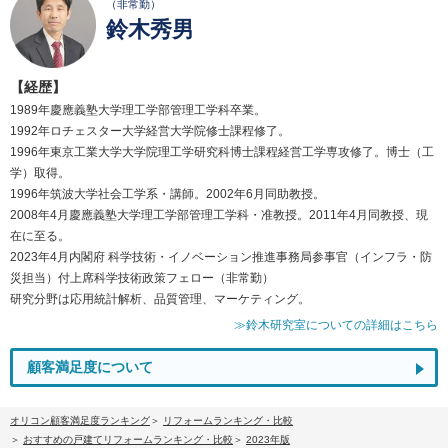
（非常勤）
鈴木秀男
【経歴】
1989年慶應義塾大学理工学部管理工学科卒業。
1992年ロチェスター大学経営大学院修士課程修了。
1996年東京工業大学大学院理工学研究科博士課程経営工学専攻修了。博士（工
学）取得。
1996年筑波大学社会工学系・講師。2002年6月同助教授。
2008年4月慶應義塾大学理工学部管理工学科・准教授。2011年4月同教授、現
在に至る。
2023年4月内閣府 科学技術・イノベーション推進事務局参事官（インフラ・防
災担当）付上席科学技術政策フェロー（非常勤）
研究分野は応用統計解析、品質管理、マーケティング。
≫鈴木研究室についての詳細はこちら
顧客満足度について
オリコン顧客満足度ランキング
リフォームランキング・比較
おすすめの戸建てリフォームランキング・比較
2023年版