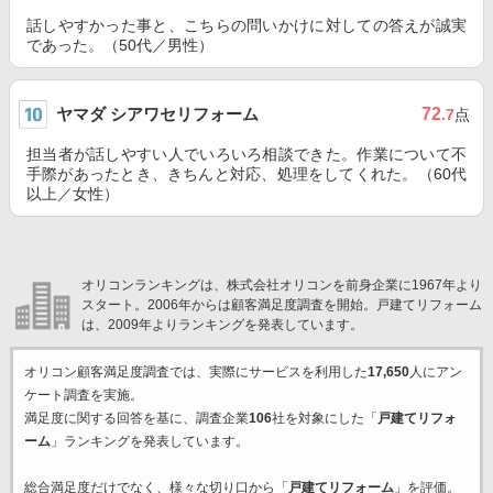
話しやすかった事と、こちらの問いかけに対しての答えが誠実
であった。（50代／男性）
ヤマダ シアワセリフォーム
72
.7
点
担当者が話しやすい人でいろいろ相談できた。作業について不
手際があったとき、きちんと対応、処理をしてくれた。（60代
以上／女性）
オリコンランキングは、株式会社オリコンを前身企業に1967年より
スタート。2006年からは顧客満足度調査を開始。戸建てリフォーム
は、2009年よりランキングを発表しています。
オリコン顧客満足度調査では、実際にサービスを利用した
17,650
人にアン
ケート調査を実施。
満足度に関する回答を基に、調査企業
106
社を対象にした「
戸建てリフォ
ーム
」ランキングを発表しています。
総合満足度だけでなく、様々な切り口から「
戸建てリフォーム
」を評価。