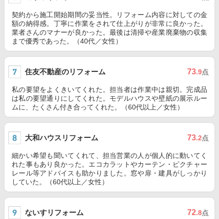
契約から施工開始期間の妥当性。リフォーム内容に対しての金
額の納得感。丁寧に作業をされて仕上がりが非常に良かった。
業者さんのマナーが良かった。最後は清掃や産業廃棄物の収集
まで優秀であった。（40代／女性）
住友不動産のリフォーム
73
.9
点
私の要望をよくきいてくれた。担当者は作業中は親切。完成品
は私の要望通りにしてくれた。モデルハウスや壁紙の展示ルー
ムに、たくさん付き合ってくれた。（60代以上／女性）
大和ハウスリフォーム
73
.2
点
細かい希望も聞いてくれて、担当営業の人が個人的に動いてく
れた事もあり良かった。エコカラットやカーテン・ピクチャー
レール等アドバイスも助かりました。窓や扉・建具がしっかり
していた。（60代以上／女性）
ないすリフォーム
72
.8
点