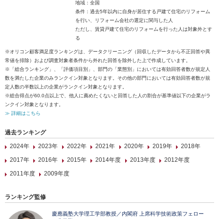
地域：全国
条件：過去5年以内に自身が居住する戸建て住宅のリフォーム
を行い、リフォーム会社の選定に関与した人
ただし、賃貸戸建て住宅のリフォームを行った人は対象外とす
る
※オリコン顧客満足度ランキングは、データクリーニング（回収したデータから不正回答や異
常値を排除）および調査対象者条件から外れた回答を除外した上で作成しています。
※「総合ランキング」、「評価項目別」、部門の「業態別」においては有効回答者数が規定人
数を満たした企業のみランクイン対象となります。その他の部門においては有効回答者数が規
定人数の半数以上の企業がランクイン対象となります。
※総合得点が60.0点以上で、他人に薦めたくないと回答した人の割合が基準値以下の企業がラ
ンクイン対象となります。
≫ 詳細はこちら
過去ランキング
2024年
2023年
2022年
2021年
2020年
2019年
2018年
2017年
2016年
2015年
2014年度
2013年度
2012年度
2011年度
2009年度
ランキング監修
慶應義塾大学理工学部教授／内閣府 上席科学技術政策フェロー