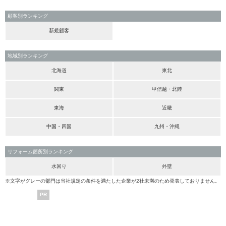
顧客別ランキング
新規顧客
地域別ランキング
北海道
東北
関東
甲信越・北陸
東海
近畿
中国・四国
九州・沖縄
リフォーム箇所別ランキング
水回り
外壁
※文字がグレーの部門は当社規定の条件を満たした企業が2社未満のため発表しておりません。
PR