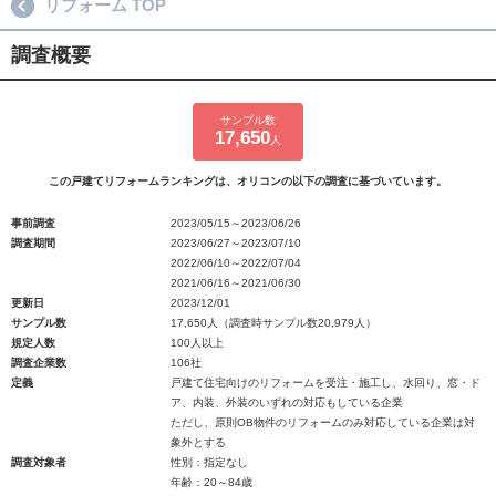
リフォーム TOP
調査概要
サンプル数
17,650
人
この戸建てリフォームランキングは、オリコンの以下の調査に基づいています。
事前調査
2023/05/15～2023/06/26
調査期間
2023/06/27～2023/07/10
2022/06/10～2022/07/04
2021/06/16～2021/06/30
更新日
2023/12/01
サンプル数
17,650人（調査時サンプル数20,979人）
規定人数
100人以上
調査企業数
106社
定義
戸建て住宅向けのリフォームを受注・施工し、水回り、窓・ド
ア、内装、外装のいずれの対応もしている企業
ただし、原則OB物件のリフォームのみ対応している企業は対
象外とする
調査対象者
性別：指定なし
年齢：20～84歳