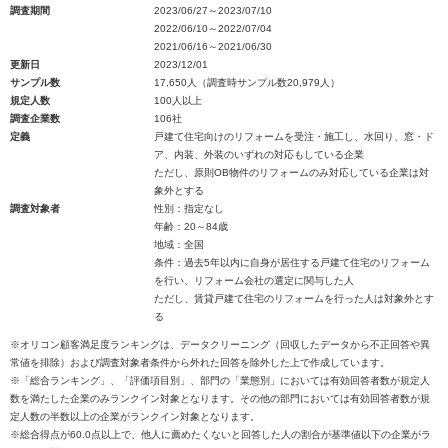
調査期間
2023/06/27～2023/07/10
2022/06/10～2022/07/04
2021/06/16～2021/06/30
更新日
2023/12/01
サンプル数
17,650人（調査時サンプル数20,979人）
規定人数
100人以上
調査企業数
106社
定義
戸建て住宅向けのリフォームを受注・施工し、水回り、窓・ド
ア、内装、外装のいずれの対応もしている企業
ただし、原則OB物件のリフォームのみ対応している企業は対
象外とする
調査対象者
性別：指定なし
年齢：20～84歳
地域：全国
条件：過去5年以内に自身が居住する戸建て住宅のリフォーム
を行い、リフォーム会社の選定に関与した人
ただし、賃貸戸建て住宅のリフォームを行った人は対象外とす
る
※オリコン顧客満足度ランキングは、データクリーニング（回収したデータから不正回答や異
常値を排除）および調査対象者条件から外れた回答を除外した上で作成しています。
※「総合ランキング」、「評価項目別」、部門の「業態別」においては有効回答者数が規定人
数を満たした企業のみランクイン対象となります。その他の部門においては有効回答者数が規
定人数の半数以上の企業がランクイン対象となります。
※総合得点が60.0点以上で、他人に薦めたくないと回答した人の割合が基準値以下の企業がラ