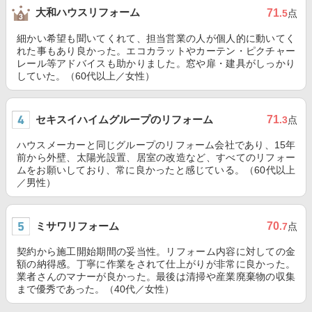
大和ハウスリフォーム
71
.5
点
細かい希望も聞いてくれて、担当営業の人が個人的に動いてく
れた事もあり良かった。エコカラットやカーテン・ピクチャー
レール等アドバイスも助かりました。窓や扉・建具がしっかり
していた。（60代以上／女性）
セキスイハイムグループのリフォーム
71
.3
点
ハウスメーカーと同じグループのリフォーム会社であり、15年
前から外壁、太陽光設置、居室の改造など、すべてのリフォー
ムをお願いしており、常に良かったと感じている。（60代以上
／男性）
ミサワリフォーム
70
.7
点
契約から施工開始期間の妥当性。リフォーム内容に対しての金
額の納得感。丁寧に作業をされて仕上がりが非常に良かった。
業者さんのマナーが良かった。最後は清掃や産業廃棄物の収集
まで優秀であった。（40代／女性）