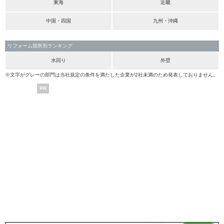
東海
近畿
中国・四国
九州・沖縄
リフォーム箇所別ランキング
水回り
外壁
※文字がグレーの部門は当社規定の条件を満たした企業が2社未満のため発表しておりません。
PR