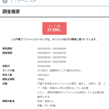
リフォーム TOP
調査概要
サンプル数
17,650
人
この戸建てリフォームランキングは、オリコンの以下の調査に基づいています。
事前調査
2023/05/15～2023/06/26
調査期間
2023/06/27～2023/07/10
2022/06/10～2022/07/04
2021/06/16～2021/06/30
更新日
2023/12/01
サンプル数
17,650人（調査時サンプル数20,979人）
規定人数
100人以上
調査企業数
106社
定義
戸建て住宅向けのリフォームを受注・施工し、水回り、窓・ド
ア、内装、外装のいずれの対応もしている企業
ただし、原則OB物件のリフォームのみ対応している企業は対
象外とする
調査対象者
性別：指定なし
年齢：20～84歳