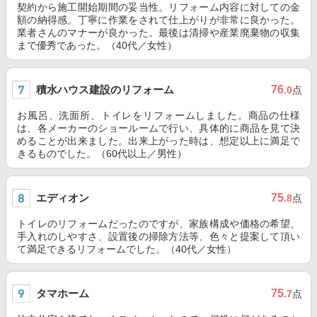
契約から施工開始期間の妥当性。リフォーム内容に対しての金
額の納得感。丁寧に作業をされて仕上がりが非常に良かった。
業者さんのマナーが良かった。最後は清掃や産業廃棄物の収集
まで優秀であった。（40代／女性）
積水ハウス建設のリフォーム
76
.0
点
お風呂、洗面所、トイレをリフォームしました。商品の仕様
は、各メーカーのショールームで行い、具体的に商品を見て決
めることが出来ました。出来上がった時は、想定以上に満足で
きるものでした。（60代以上／男性）
エディオン
75
.8
点
トイレのリフォームだったのですが、家族構成や価格の希望、
手入れのしやすさ、設置後の掃除方法等、色々と提案して頂い
て満足できるリフォームでした。（40代／女性）
タマホーム
75
.7
点