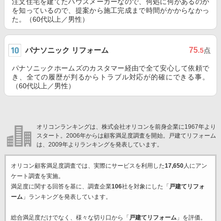
注文住宅を建てたハウスメーカーなので、何処に何があるのか
を知っているので、提案から施工完成まで時間がかからなかっ
た。（60代以上／男性）
パナソニック リフォーム
75
.5
点
パナソニックホームズのカスタマー経由で全て安心して依頼で
き、全ての履歴が判るからトラブル対応が的確にできる事。
（60代以上／男性）
オリコンランキングは、株式会社オリコンを前身企業に1967年より
スタート。2006年からは顧客満足度調査を開始。戸建てリフォーム
は、2009年よりランキングを発表しています。
オリコン顧客満足度調査では、実際にサービスを利用した
17,650
人にアン
ケート調査を実施。
満足度に関する回答を基に、調査企業
106
社を対象にした「
戸建てリフォ
ーム
」ランキングを発表しています。
総合満足度だけでなく、様々な切り口から「
戸建てリフォーム
」を評価。