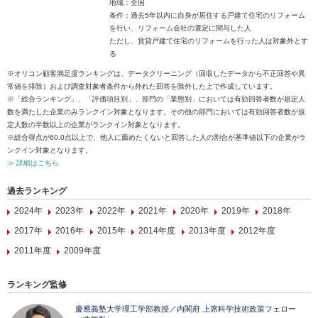
地域：全国
条件：過去5年以内に自身が居住する戸建て住宅のリフォーム
を行い、リフォーム会社の選定に関与した人
ただし、賃貸戸建て住宅のリフォームを行った人は対象外とす
る
※オリコン顧客満足度ランキングは、データクリーニング（回収したデータから不正回答や異
常値を排除）および調査対象者条件から外れた回答を除外した上で作成しています。
※「総合ランキング」、「評価項目別」、部門の「業態別」においては有効回答者数が規定人
数を満たした企業のみランクイン対象となります。その他の部門においては有効回答者数が規
定人数の半数以上の企業がランクイン対象となります。
※総合得点が60.0点以上で、他人に薦めたくないと回答した人の割合が基準値以下の企業がラ
ンクイン対象となります。
≫ 詳細はこちら
過去ランキング
2024年
2023年
2022年
2021年
2020年
2019年
2018年
2017年
2016年
2015年
2014年度
2013年度
2012年度
2011年度
2009年度
ランキング監修
慶應義塾大学理工学部教授／内閣府 上席科学技術政策フェロー