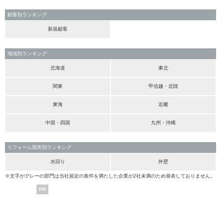
顧客別ランキング
新規顧客
地域別ランキング
北海道
東北
関東
甲信越・北陸
東海
近畿
中国・四国
九州・沖縄
リフォーム箇所別ランキング
水回り
外壁
※文字がグレーの部門は当社規定の条件を満たした企業が2社未満のため発表しておりません。
PR