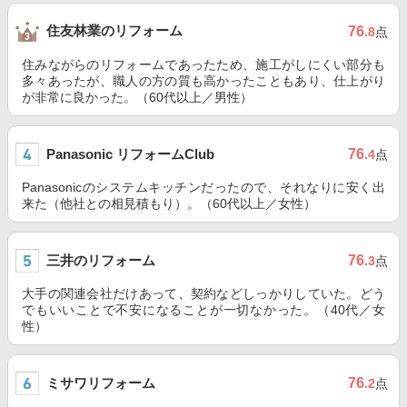
住友林業のリフォーム
76
.8
点
住みながらのリフォームであったため、施工がしにくい部分も
多々あったが、職人の方の質も高かったこともあり、仕上がり
が非常に良かった。（60代以上／男性）
Panasonic リフォームClub
76
.4
点
Panasonicのシステムキッチンだったので、それなりに安く出
来た（他社との相見積もり）。（60代以上／女性）
三井のリフォーム
76
.3
点
大手の関連会社だけあって、契約などしっかりしていた。どう
でもいいことで不安になることが一切なかった。（40代／女
性）
ミサワリフォーム
76
.2
点