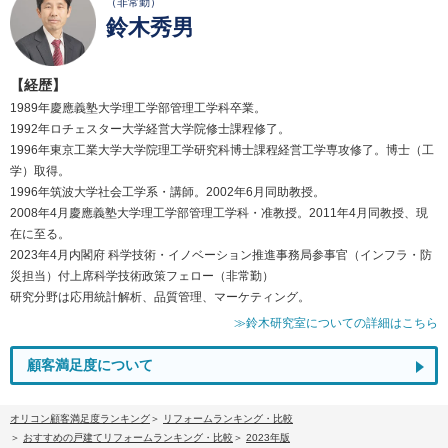
（非常勤）
鈴木秀男
【経歴】
1989年慶應義塾大学理工学部管理工学科卒業。
1992年ロチェスター大学経営大学院修士課程修了。
1996年東京工業大学大学院理工学研究科博士課程経営工学専攻修了。博士（工
学）取得。
1996年筑波大学社会工学系・講師。2002年6月同助教授。
2008年4月慶應義塾大学理工学部管理工学科・准教授。2011年4月同教授、現
在に至る。
2023年4月内閣府 科学技術・イノベーション推進事務局参事官（インフラ・防
災担当）付上席科学技術政策フェロー（非常勤）
研究分野は応用統計解析、品質管理、マーケティング。
≫鈴木研究室についての詳細はこちら
顧客満足度について
オリコン顧客満足度ランキング
リフォームランキング・比較
おすすめの戸建てリフォームランキング・比較
2023年版