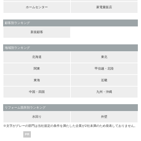
ホームセンター
家電量販店
顧客別ランキング
新規顧客
地域別ランキング
北海道
東北
関東
甲信越・北陸
東海
近畿
中国・四国
九州・沖縄
リフォーム箇所別ランキング
水回り
外壁
※文字がグレーの部門は当社規定の条件を満たした企業が2社未満のため発表しておりません。
PR