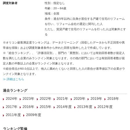
調査対象者
性別：指定なし
年齢：20～84歳
地域：全国
条件：過去5年以内に自身が居住する戸建て住宅のリフォーム
を行い、リフォーム会社の選定に関与した人
ただし、賃貸戸建て住宅のリフォームを行った人は対象外とす
る
※オリコン顧客満足度ランキングは、データクリーニング（回収したデータから不正回答や異
常値を排除）および調査対象者条件から外れた回答を除外した上で作成しています。
※「総合ランキング」、「評価項目別」、部門の「業態別」においては有効回答者数が規定人
数を満たした企業のみランクイン対象となります。その他の部門においては有効回答者数が規
定人数の半数以上の企業がランクイン対象となります。
※総合得点が60.0点以上で、他人に薦めたくないと回答した人の割合が基準値以下の企業がラ
ンクイン対象となります。
≫ 詳細はこちら
過去ランキング
2024年
2023年
2022年
2021年
2020年
2019年
2018年
2017年
2016年
2015年
2014年度
2013年度
2012年度
2011年度
2009年度
ランキング監修