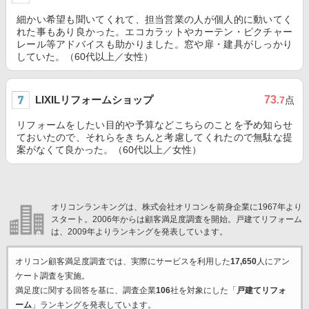
細かい希望も聞いてくれて、担当営業の人が個人的に動いてく
れた事もあり良かった。エコカラットやカーテン・ピクチャー
レール等アドバイスも助かりました。窓や扉・建具がしっかり
していた。（60代以上／女性）
LIXILリフォームショップ
73
.7
点
リフォームをしたい目的や予算などこちらのことを予め知らせ
ておいたので、それらをきちんと考慮してくれたので無駄な提
案がなくて良かった。（60代以上／女性）
オリコンランキングは、株式会社オリコンを前身企業に1967年より
スタート。2006年からは顧客満足度調査を開始。戸建てリフォーム
は、2009年よりランキングを発表しています。
オリコン顧客満足度調査では、実際にサービスを利用した
17,650
人にアン
ケート調査を実施。
満足度に関する回答を基に、調査企業
106
社を対象にした「
戸建てリフォ
ーム
」ランキングを発表しています。