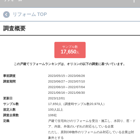
リフォーム TOP
調査概要
サンプル数
17,650
人
この戸建てリフォームランキングは、オリコンの以下の調査に基づいています。
事前調査
2023/05/15～2023/06/26
調査期間
2023/06/27～2023/07/10
2022/06/10～2022/07/04
2021/06/16～2021/06/30
更新日
2023/12/01
サンプル数
17,650人（調査時サンプル数20,979人）
規定人数
100人以上
調査企業数
106社
定義
戸建て住宅向けのリフォームを受注・施工し、水回り、窓・ド
ア、内装、外装のいずれの対応もしている企業
ただし、原則OB物件のリフォームのみ対応している企業は対
象外とする