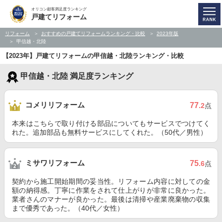
オリコン顧客満足度ランキング
戸建てリフォーム
リフォーム
おすすめの戸建てリフォームランキング・比較
2023年版
甲信越・北陸
【2023年】戸建てリフォームの甲信越・北陸ランキング・比較
甲信越・北陸 満足度ランキング
コメリリフォーム
77
.2
点
本来はこちらで取り付ける部品についてもサービスでつけてく
れた。追加部品も無料サービスにしてくれた。（50代／男性）
ミサワリフォーム
75
.6
点
契約から施工開始期間の妥当性。リフォーム内容に対しての金
額の納得感。丁寧に作業をされて仕上がりが非常に良かった。
業者さんのマナーが良かった。最後は清掃や産業廃棄物の収集
まで優秀であった。（40代／女性）