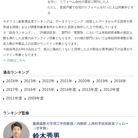
を行い、リフォーム会社の選定に関与した人
ただし、賃貸戸建て住宅のリフォームを行った人は対象外とす
る
※オリコン顧客満足度ランキングは、データクリーニング（回収したデータから不正回答や異
常値を排除）および調査対象者条件から外れた回答を除外した上で作成しています。
※「総合ランキング」、「評価項目別」、部門の「業態別」においては有効回答者数が規定人
数を満たした企業のみランクイン対象となります。その他の部門においては有効回答者数が規
定人数の半数以上の企業がランクイン対象となります。
※総合得点が60.0点以上で、他人に薦めたくないと回答した人の割合が基準値以下の企業がラ
ンクイン対象となります。
≫ 詳細はこちら
過去ランキング
2024年
2023年
2022年
2021年
2020年
2019年
2018年
2017年
2016年
2015年
2014年度
2013年度
2012年度
2011年度
2009年度
ランキング監修
慶應義塾大学理工学部教授／内閣府 上席科学技術政策フェロー
（非常勤）
鈴木秀男