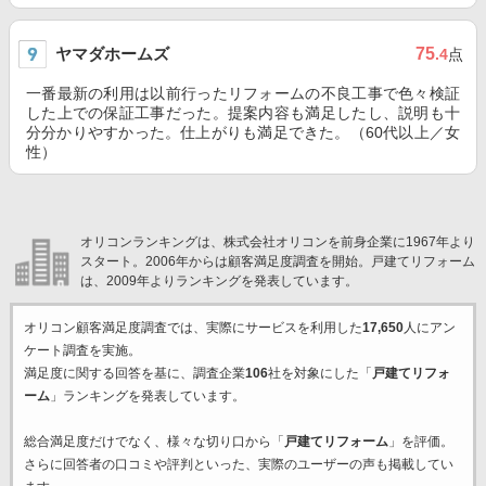
ヤマダホームズ
75
.4
点
一番最新の利用は以前行ったリフォームの不良工事で色々検証
した上での保証工事だった。提案内容も満足したし、説明も十
分分かりやすかった。仕上がりも満足できた。（60代以上／女
性）
オリコンランキングは、株式会社オリコンを前身企業に1967年より
スタート。2006年からは顧客満足度調査を開始。戸建てリフォーム
は、2009年よりランキングを発表しています。
オリコン顧客満足度調査では、実際にサービスを利用した
17,650
人にアン
ケート調査を実施。
満足度に関する回答を基に、調査企業
106
社を対象にした「
戸建てリフォ
ーム
」ランキングを発表しています。
総合満足度だけでなく、様々な切り口から「
戸建てリフォーム
」を評価。
さらに回答者の口コミや評判といった、実際のユーザーの声も掲載してい