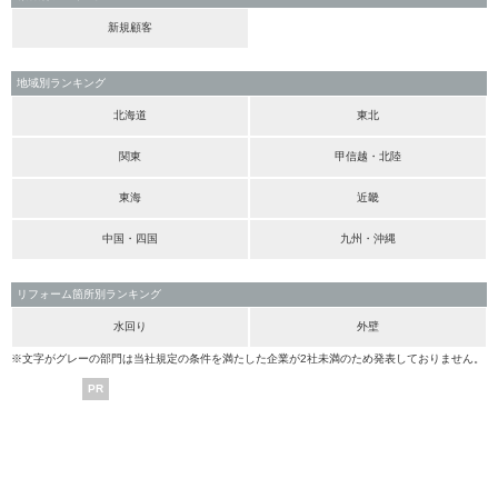
新規顧客
地域別ランキング
北海道
東北
関東
甲信越・北陸
東海
近畿
中国・四国
九州・沖縄
リフォーム箇所別ランキング
水回り
外壁
※文字がグレーの部門は当社規定の条件を満たした企業が2社未満のため発表しておりません。
PR