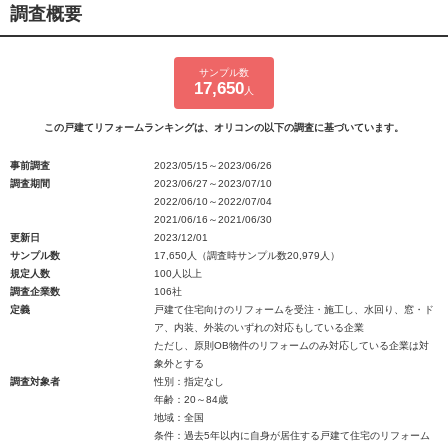
調査概要
サンプル数
17,650
人
この戸建てリフォームランキングは、オリコンの以下の調査に基づいています。
事前調査
2023/05/15～2023/06/26
調査期間
2023/06/27～2023/07/10
2022/06/10～2022/07/04
2021/06/16～2021/06/30
更新日
2023/12/01
サンプル数
17,650人（調査時サンプル数20,979人）
規定人数
100人以上
調査企業数
106社
定義
戸建て住宅向けのリフォームを受注・施工し、水回り、窓・ド
ア、内装、外装のいずれの対応もしている企業
ただし、原則OB物件のリフォームのみ対応している企業は対
象外とする
調査対象者
性別：指定なし
年齢：20～84歳
地域：全国
条件：過去5年以内に自身が居住する戸建て住宅のリフォーム