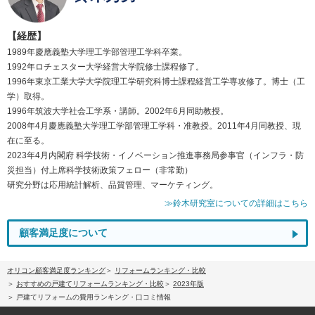
【経歴】
1989年慶應義塾大学理工学部管理工学科卒業。
1992年ロチェスター大学経営大学院修士課程修了。
1996年東京工業大学大学院理工学研究科博士課程経営工学専攻修了。博士（工
学）取得。
1996年筑波大学社会工学系・講師。2002年6月同助教授。
2008年4月慶應義塾大学理工学部管理工学科・准教授。2011年4月同教授、現
在に至る。
2023年4月内閣府 科学技術・イノベーション推進事務局参事官（インフラ・防
災担当）付上席科学技術政策フェロー（非常勤）
研究分野は応用統計解析、品質管理、マーケティング。
≫鈴木研究室についての詳細はこちら
顧客満足度について
オリコン顧客満足度ランキング
リフォームランキング・比較
おすすめの戸建てリフォームランキング・比較
2023年版
戸建てリフォームの費用ランキング・口コミ情報