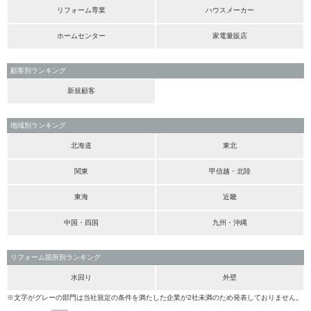
リフォーム専業
ハウスメーカー
ホームセンター
家電量販店
顧客別ランキング
新規顧客
地域別ランキング
北海道
東北
関東
甲信越・北陸
東海
近畿
中国・四国
九州・沖縄
リフォーム箇所別ランキング
水回り
外壁
※文字がグレーの部門は当社規定の条件を満たした企業が2社未満のため発表しておりません。