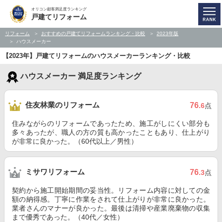
オリコン顧客満足度ランキング
戸建てリフォーム
リフォーム
おすすめの戸建てリフォームランキング・比較
2023年版
ハウスメーカー
【2023年】戸建てリフォームのハウスメーカーランキング・比較
ハウスメーカー 満足度ランキング
住友林業のリフォーム
76
.6
点
住みながらのリフォームであったため、施工がしにくい部分も
多々あったが、職人の方の質も高かったこともあり、仕上がり
が非常に良かった。（60代以上／男性）
ミサワリフォーム
76
.3
点
契約から施工開始期間の妥当性。リフォーム内容に対しての金
額の納得感。丁寧に作業をされて仕上がりが非常に良かった。
業者さんのマナーが良かった。最後は清掃や産業廃棄物の収集
まで優秀であった。（40代／女性）