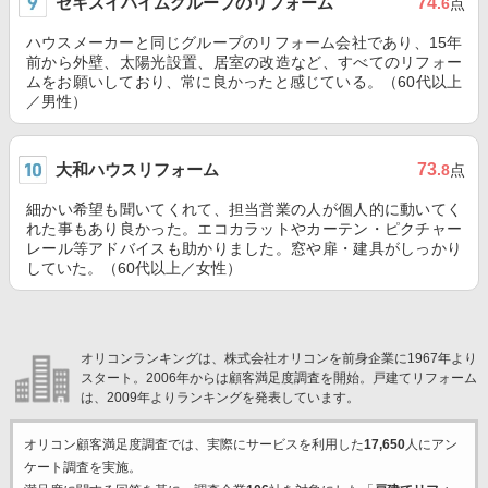
セキスイハイムグループのリフォーム
74
.6
点
ハウスメーカーと同じグループのリフォーム会社であり、15年
前から外壁、太陽光設置、居室の改造など、すべてのリフォー
ムをお願いしており、常に良かったと感じている。（60代以上
／男性）
大和ハウスリフォーム
73
.8
点
細かい希望も聞いてくれて、担当営業の人が個人的に動いてく
れた事もあり良かった。エコカラットやカーテン・ピクチャー
レール等アドバイスも助かりました。窓や扉・建具がしっかり
していた。（60代以上／女性）
オリコンランキングは、株式会社オリコンを前身企業に1967年より
スタート。2006年からは顧客満足度調査を開始。戸建てリフォーム
は、2009年よりランキングを発表しています。
オリコン顧客満足度調査では、実際にサービスを利用した
17,650
人にアン
ケート調査を実施。