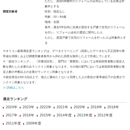
ただし、原則OB物件のリフォームのみ対応している企業は対
象外とする
調査対象者
性別：指定なし
年齢：20～84歳
地域：全国
条件：過去5年以内に自身が居住する戸建て住宅のリフォーム
を行い、リフォーム会社の選定に関与した人
ただし、賃貸戸建て住宅のリフォームを行った人は対象外とす
る
※オリコン顧客満足度ランキングは、データクリーニング（回収したデータから不正回答や異
常値を排除）および調査対象者条件から外れた回答を除外した上で作成しています。
※「総合ランキング」、「評価項目別」、部門の「業態別」においては有効回答者数が規定人
数を満たした企業のみランクイン対象となります。その他の部門においては有効回答者数が規
定人数の半数以上の企業がランクイン対象となります。
※総合得点が60.0点以上で、他人に薦めたくないと回答した人の割合が基準値以下の企業がラ
ンクイン対象となります。
≫ 詳細はこちら
過去ランキング
2024年
2023年
2022年
2021年
2020年
2019年
2018年
2017年
2016年
2015年
2014年度
2013年度
2012年度
2011年度
2009年度