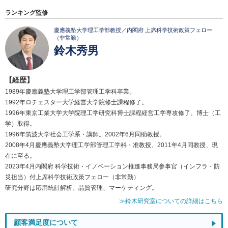
ランキング監修
慶應義塾大学理工学部教授／内閣府 上席科学技術政策フェロー
（非常勤）
鈴木秀男
【経歴】
1989年慶應義塾大学理工学部管理工学科卒業。
1992年ロチェスター大学経営大学院修士課程修了。
1996年東京工業大学大学院理工学研究科博士課程経営工学専攻修了。博士（工
学）取得。
1996年筑波大学社会工学系・講師。2002年6月同助教授。
2008年4月慶應義塾大学理工学部管理工学科・准教授。2011年4月同教授、現
在に至る。
2023年4月内閣府 科学技術・イノベーション推進事務局参事官（インフラ・防
災担当）付上席科学技術政策フェロー（非常勤）
研究分野は応用統計解析、品質管理、マーケティング。
≫鈴木研究室についての詳細はこちら
顧客満足度について