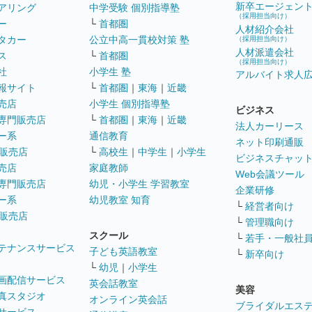
新卒エージェン
アリング
中学受験 個別指導塾
（採用担当向け）
ー
└
首都圏
人材紹介会社
タカー
公立中高一貫校対策 塾
（採用担当向け）
人材派遣会社
ス
└
首都圏
（採用担当向け）
社
小学生 塾
アルバイト求人
報サイト
└
首都圏
｜
東海
｜
近畿
売店
小学生 個別指導塾
ビジネス
専門販売店
└
首都圏
｜
東海
｜
近畿
法人カーリース
ー系
通信教育
ネット印刷通販
販売店
└
高校生
｜
中学生
｜
小学生
ビジネスチャッ
売店
家庭教師
Web会議ツール
専門販売店
幼児・小学生 学習教室
企業研修
ー系
幼児教室 知育
└
経営者向け
販売店
└
管理職向け
スクール
└
若手・一般社
テナンスサービス
子ども英語教室
└
新卒向け
└
幼児
｜
小学生
画配信サービス
英会話教室
美容
真スタジオ
オンライン英会話
ブライダルエス