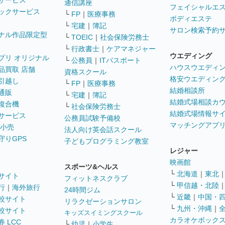
サービス
通信講座
フェイシャルエ
ックサービス
└
FP
｜
医療事務
ボディエステ
└
宅建
｜
簿記
サロン検索予約
ナル作品限定型
└
TOEIC
｜
社会保険労務士
└
行政書士
｜
ケアマネジャー
ウエディング
プリ オリジナル
└
公務員
｜
ITパスポート
ハウスウエディ
品買取 店舗
資格スクール
格安ウエディン
引越し
└
FP
｜
医療事務
結婚相談所
通販
└
宅建
｜
簿記
結婚式場相談カ
複合機
└
社会保険労務士
結婚式場情報サ
サービス
公務員試験予備校
マッチングアプ
 小売
法人向け英会話スクール
守りGPS
子どもプログラミング教室
レジャー
映画館
スポーツ&ヘルス
└
北海道
｜
東北
サイト
フィットネスクラブ
└
甲信越・北陸
行
｜
海外旅行
24時間ジム
└
近畿
｜
中国・
較サイト
リラクゼーションサロン
└
九州・沖縄
｜
較サイト
キッズスイミングスクール
カラオケボック
 LCC
└
幼児
｜
小学生