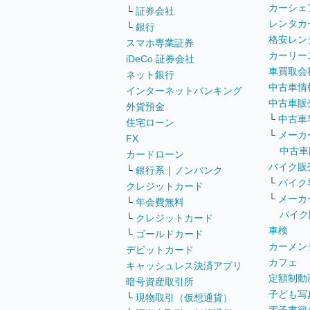
カーシェ
└
証券会社
レンタカ
└
銀行
格安レン
スマホ専業証券
カーリー
iDeCo 証券会社
車買取会
ネット銀行
中古車情
インターネットバンキング
中古車販
外貨預金
└
中古車
住宅ローン
└
メーカ
FX
中古車
カードローン
バイク販
└
銀行系
｜
ノンバンク
└
バイク
クレジットカード
└
メーカ
└
年会費無料
バイク
└
クレジットカード
車検
└
ゴールドカード
カーメン
デビットカード
カフェ
キャッシュレス決済アプリ
定額制動
暗号資産取引所
子ども写
└
現物取引（仮想通貨）