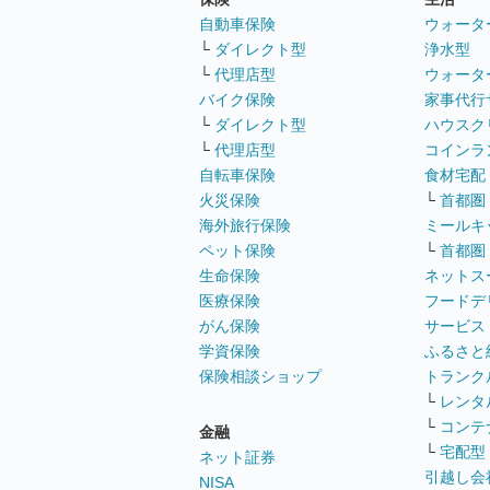
自動車保険
ウォータ
└
ダイレクト型
浄水型
└
代理店型
ウォータ
バイク保険
家事代行
└
ダイレクト型
ハウスク
└
代理店型
コインラ
自転車保険
食材宅配
火災保険
└
首都圏
海外旅行保険
ミールキ
ペット保険
└
首都圏
生命保険
ネットス
医療保険
フードデ
がん保険
サービス
学資保険
ふるさと
保険相談ショップ
トランク
└
レンタ
└
コンテ
金融
└
宅配型
ネット証券
引越し会
NISA