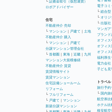
電子書籍
└
証拠金取引（仮想通貨）
電子コミ
ロボアドバイザー
└
総合型
└
オリジ
住宅
└
出版社
不動産仲介 売却
マンガア
└
マンション
｜
戸建て
｜
土地
ブランド
不動産仲介 購入
オフィス
└
マンション
｜
戸建て
オフィス
分譲マンション管理会社
オフィス
└
首都圏
｜
東海
｜
近畿
｜
九州
福利厚生
マンション大規模修繕
電力会社
不動産仲介 賃貸
子ども見
賃貸情報サイト
賃貸マンション
トラベル
住宅設備ショールーム
旅行予約
リフォーム
└
国内旅
└
フルリフォーム
航空券比
└
戸建て
｜
マンション
ホテル比
新築分譲マンション
格安航空券
└
首都圏
｜
東海
｜
近畿
｜
九州