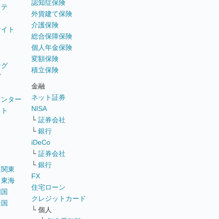
認知症保険
ステ
外貨建て保険
介護保険
サイト
総合保障保険
個人年金保険
変額保険
ング
積立保険
グ
金融
ネット証券
ウンター
NISA
イト
└
証券会社
リ
└
銀行
iDeCo
└
証券会社
└
銀行
｜
関東
FX
｜
東海
住宅ローン
四国
クレジットカード
全国
└ 個人
ス