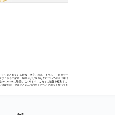
トで公開されている情報（文字、写真、イラスト、画像デー
及びこれらの配置・編集および構造などについての著作権は
社oricon MEに帰属しております。これらの情報を権利者の
く無断転載・複製などの二次利用を行うことは固く禁じてお
。
通信