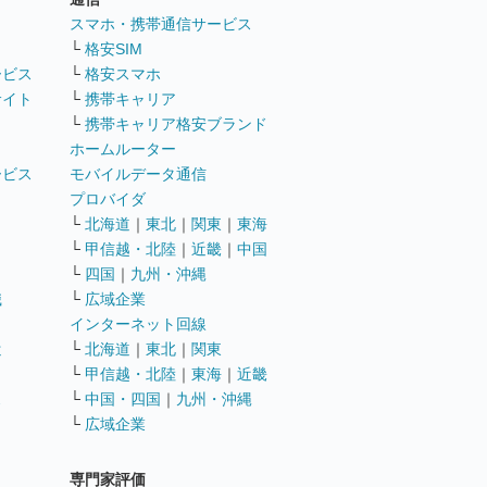
ト
スマホ・携帯通信サービス
└
格安SIM
ービス
└
格安スマホ
サイト
└
携帯キャリア
└
携帯キャリア格安ブランド
ホームルーター
ービス
モバイルデータ通信
ト
プロバイダ
└
北海道
｜
東北
｜
関東
｜
東海
└
甲信越・北陸
｜
近畿
｜
中国
└
四国
｜
九州・沖縄
職
└
広域企業
インターネット回線
遣
└
北海道
｜
東北
｜
関東
└
甲信越・北陸
｜
東海
｜
近畿
ス
└
中国・四国
｜
九州・沖縄
└
広域企業
専門家評価