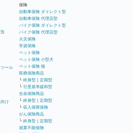
ト
保険
自動車保険 ダイレクト型
自動車保険 代理店型
バイク保険 ダイレクト型
広告
バイク保険 代理店型
火災保険
学資保険
ペット保険
ペット保険 小型犬
ペット保険 猫
トツール
医療保険商品
└
終身型
｜
定期型
└
引受基準緩和型
生命保険商品
└
終身型
｜
定期型
員向け
└
収入保障保険
がん保険商品
└
終身型
｜
定期型
就業不能保険
テ