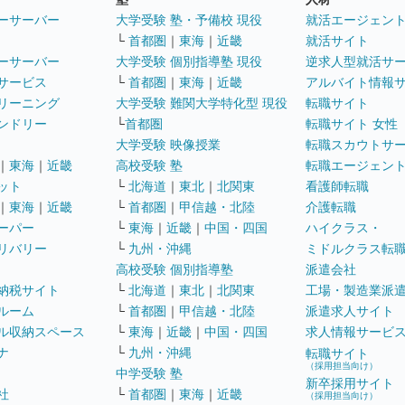
ーサーバー
大学受験 塾・予備校 現役
就活エージェン
└
首都圏
｜
東海
｜
近畿
就活サイト
ーサーバー
大学受験 個別指導塾 現役
逆求人型就活サ
サービス
└
首都圏
｜
東海
｜
近畿
アルバイト情報
リーニング
大学受験 難関大学特化型 現役
転職サイト
ンドリー
└
首都圏
転職サイト 女性
大学受験 映像授業
転職スカウトサ
｜
東海
｜
近畿
高校受験 塾
転職エージェン
ット
└
北海道
｜
東北
｜
北関東
看護師転職
｜
東海
｜
近畿
└
首都圏
｜
甲信越・北陸
介護転職
ーパー
└
東海
｜
近畿
｜
中国・四国
ハイクラス・
リバリー
└
九州・沖縄
ミドルクラス転
高校受験 個別指導塾
派遣会社
納税サイト
└
北海道
｜
東北
｜
北関東
工場・製造業派
ルーム
└
首都圏
｜
甲信越・北陸
派遣求人サイト
ル収納スペース
└
東海
｜
近畿
｜
中国・四国
求人情報サービ
ナ
└
九州・沖縄
転職サイト
（採用担当向け）
中学受験 塾
新卒採用サイト
社
└
首都圏
｜
東海
｜
近畿
（採用担当向け）