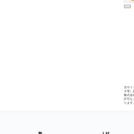
PR
当サイ
タ等）
株式会
許可な
ります
塾
人材