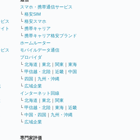
ト
スマホ・携帯通信サービス
└
格安SIM
ービス
└
格安スマホ
サイト
└
携帯キャリア
└
携帯キャリア格安ブランド
ホームルーター
ービス
モバイルデータ通信
ト
プロバイダ
└
北海道
｜
東北
｜
関東
｜
東海
└
甲信越・北陸
｜
近畿
｜
中国
└
四国
｜
九州・沖縄
職
└
広域企業
インターネット回線
遣
└
北海道
｜
東北
｜
関東
└
甲信越・北陸
｜
東海
｜
近畿
ス
└
中国・四国
｜
九州・沖縄
└
広域企業
専門家評価