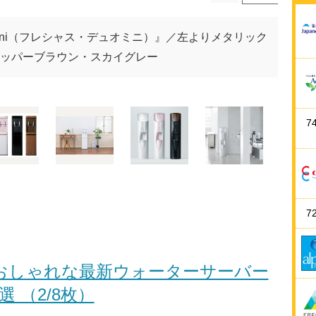
ewo mini（フレシャス・デュオミニ）』／左よりメタリック
ッパーブラウン・スカイグレー
7
7
おしゃれな最新ウォーターサーバー
3選 （2/8枚）