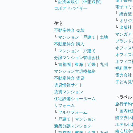
電子書籍
└
証拠金取引（仮想通貨）
電子コミ
ロボアドバイザー
└
総合型
└
オリジ
住宅
└
出版社
不動産仲介 売却
マンガア
└
マンション
｜
戸建て
｜
土地
ブランド
不動産仲介 購入
オフィス
└
マンション
｜
戸建て
オフィス
分譲マンション管理会社
オフィス
└
首都圏
｜
東海
｜
近畿
｜
九州
福利厚生
マンション大規模修繕
電力会社
不動産仲介 賃貸
子ども見
賃貸情報サイト
賃貸マンション
トラベル
住宅設備ショールーム
旅行予約
リフォーム
└
国内旅
└
フルリフォーム
航空券比
└
戸建て
｜
マンション
ホテル比
新築分譲マンション
格安航空券
└
首都圏
｜
東海
｜
近畿
｜
九州