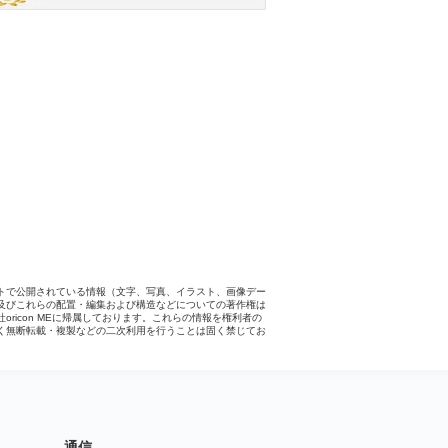
トで公開されている情報（文字、写真、イラスト、画像デー
及びこれらの配置・編集および構造などについての著作権は
社oricon MEに帰属しております。これらの情報を権利者の
く無断転載・複製などの二次利用を行うことは固く禁じてお
。
通信