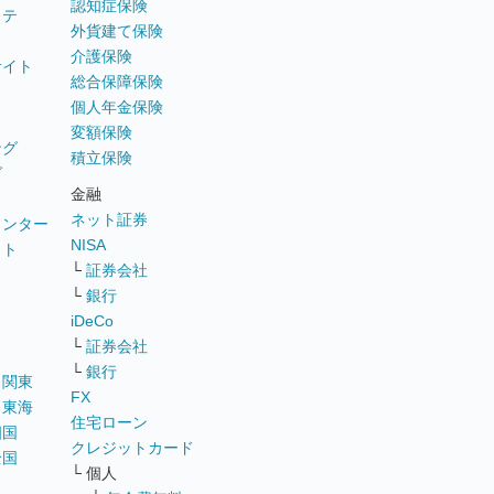
認知症保険
ステ
外貨建て保険
介護保険
サイト
総合保障保険
個人年金保険
変額保険
ング
積立保険
グ
金融
ネット証券
ウンター
NISA
イト
└
証券会社
リ
└
銀行
iDeCo
└
証券会社
└
銀行
｜
関東
FX
｜
東海
住宅ローン
四国
クレジットカード
全国
└ 個人
ス