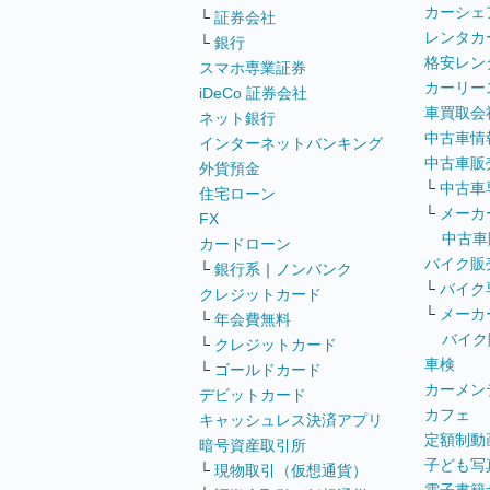
カーシェ
└
証券会社
レンタカ
└
銀行
格安レン
スマホ専業証券
カーリー
iDeCo 証券会社
車買取会
ネット銀行
中古車情
インターネットバンキング
中古車販
外貨預金
└
中古車
住宅ローン
└
メーカ
FX
中古車
カードローン
バイク販
└
銀行系
｜
ノンバンク
└
バイク
クレジットカード
└
メーカ
└
年会費無料
バイク
└
クレジットカード
車検
└
ゴールドカード
カーメン
デビットカード
カフェ
キャッシュレス決済アプリ
定額制動
暗号資産取引所
子ども写
└
現物取引（仮想通貨）