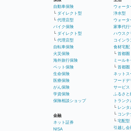
自動車保険
ウォータ
└
ダイレクト型
浄水型
└
代理店型
ウォータ
バイク保険
家事代行
└
ダイレクト型
ハウスク
└
代理店型
コインラ
自転車保険
食材宅配
火災保険
└
首都圏
海外旅行保険
ミールキ
ペット保険
└
首都圏
生命保険
ネットス
医療保険
フードデ
がん保険
サービス
学資保険
ふるさと
保険相談ショップ
トランク
└
レンタ
└
コンテ
金融
└
宅配型
ネット証券
引越し会
NISA