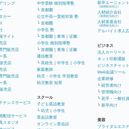
新卒エージェン
アリング
中学受験 個別指導塾
（採用担当向け）
ー
└
首都圏
人材紹介会社
タカー
公立中高一貫校対策 塾
（採用担当向け）
人材派遣会社
ス
└
首都圏
（採用担当向け）
社
小学生 塾
アルバイト求人
報サイト
└
首都圏
｜
東海
｜
近畿
売店
小学生 個別指導塾
ビジネス
専門販売店
└
首都圏
｜
東海
｜
近畿
法人カーリース
ー系
通信教育
ネット印刷通販
販売店
└
高校生
｜
中学生
｜
小学生
ビジネスチャッ
売店
家庭教師
Web会議ツール
専門販売店
幼児・小学生 学習教室
企業研修
ー系
幼児教室 知育
└
経営者向け
販売店
└
管理職向け
スクール
└
若手・一般社
テナンスサービス
子ども英語教室
└
新卒向け
└
幼児
｜
小学生
画配信サービス
英会話教室
美容
真スタジオ
オンライン英会話
ブライダルエス