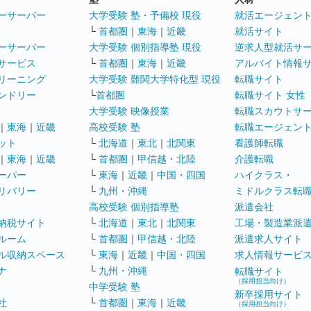
ーサーバー
大学受験 塾・予備校 現役
就活エージェン
└
首都圏
｜
東海
｜
近畿
就活サイト
ーサーバー
大学受験 個別指導塾 現役
逆求人型就活サ
サービス
└
首都圏
｜
東海
｜
近畿
アルバイト情報
リーニング
大学受験 難関大学特化型 現役
転職サイト
ンドリー
└
首都圏
転職サイト 女性
大学受験 映像授業
転職スカウトサ
｜
東海
｜
近畿
高校受験 塾
転職エージェン
ット
└
北海道
｜
東北
｜
北関東
看護師転職
｜
東海
｜
近畿
└
首都圏
｜
甲信越・北陸
介護転職
ーパー
└
東海
｜
近畿
｜
中国・四国
ハイクラス・
リバリー
└
九州・沖縄
ミドルクラス転
高校受験 個別指導塾
派遣会社
納税サイト
└
北海道
｜
東北
｜
北関東
工場・製造業派
ルーム
└
首都圏
｜
甲信越・北陸
派遣求人サイト
ル収納スペース
└
東海
｜
近畿
｜
中国・四国
求人情報サービ
ナ
└
九州・沖縄
転職サイト
（採用担当向け）
中学受験 塾
新卒採用サイト
社
└
首都圏
｜
東海
｜
近畿
（採用担当向け）