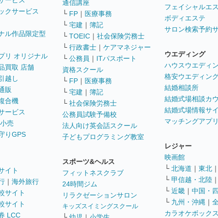
サービス
通信講座
フェイシャルエ
ックサービス
└
FP
｜
医療事務
ボディエステ
└
宅建
｜
簿記
サロン検索予約
ナル作品限定型
└
TOEIC
｜
社会保険労務士
└
行政書士
｜
ケアマネジャー
ウエディング
プリ オリジナル
└
公務員
｜
ITパスポート
ハウスウエディ
品買取 店舗
資格スクール
格安ウエディン
引越し
└
FP
｜
医療事務
結婚相談所
通販
└
宅建
｜
簿記
結婚式場相談カ
複合機
└
社会保険労務士
結婚式場情報サ
サービス
公務員試験予備校
マッチングアプ
 小売
法人向け英会話スクール
守りGPS
子どもプログラミング教室
レジャー
映画館
スポーツ&ヘルス
└
北海道
｜
東北
サイト
フィットネスクラブ
└
甲信越・北陸
行
｜
海外旅行
24時間ジム
└
近畿
｜
中国・
較サイト
リラクゼーションサロン
└
九州・沖縄
｜
較サイト
キッズスイミングスクール
カラオケボック
 LCC
└
幼児
｜
小学生