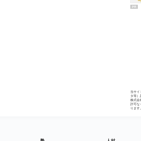
PR
当サイ
タ等）
株式会
許可な
ります
塾
人材