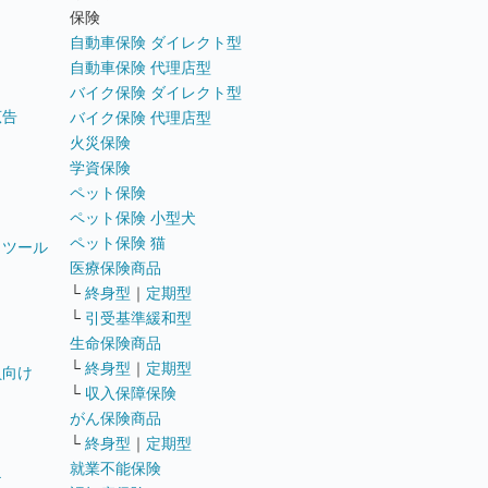
ト
保険
自動車保険 ダイレクト型
自動車保険 代理店型
バイク保険 ダイレクト型
広告
バイク保険 代理店型
火災保険
学資保険
ペット保険
ペット保険 小型犬
ペット保険 猫
トツール
医療保険商品
└
終身型
｜
定期型
└
引受基準緩和型
生命保険商品
└
終身型
｜
定期型
員向け
└
収入保障保険
がん保険商品
└
終身型
｜
定期型
就業不能保険
テ