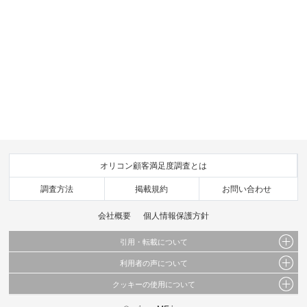
オリコン顧客満足度調査とは
調査方法
掲載規約
お問い合わせ
会社概要
個人情報保護方針
引用・転載について
利用者の声について
当サイトで公開されている情報（文字、写真、イラスト、画像データ等）及びこれらの配
置・編集および構造などについての著作権は株式会社oricon MEに帰属しております。
クッキーの使用について
当サイトに掲載している内容はすべてサービスの利用者が提出された見解・感想です。
これらの情報を権利者の許可なく無断転載・複製などの二次利用を行うことは固く禁じて
弊社が内容について正確性を含め一切保証するものではありません。
おります。