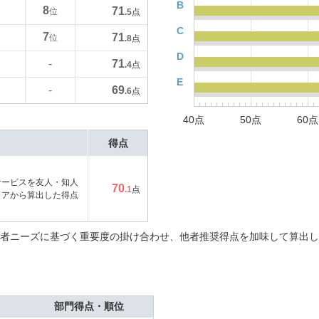
B
8
71
位
.5
点
C
7
71
位
.8
点
D
71
-
.4
点
E
69
-
.6
点
40点
50点
60点
得点
サービスを友人・知人
70
.1
点
コアから算出した得点
者ニーズに基づく重要度の掛け合わせ、他者推奨得点を加味して算出し
部門得点・順位