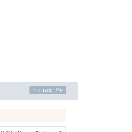
18
コメント総数：
件