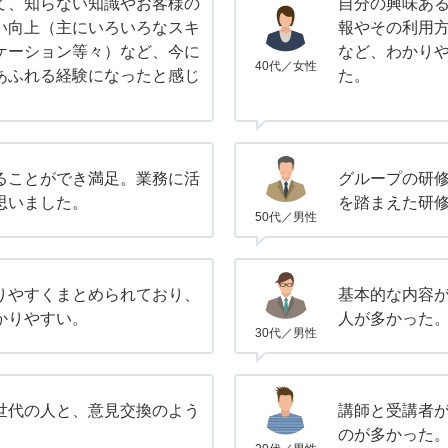
て、知らない知識やお客様の
自分の興味あ
い向上（主にいろいろなスキ
報やその利用
ケーション等々）など、今に
など、わかり
40代／女性
あふれる経験になったと感じ
た。
ることができ満足。業務に活
グループの研
思いました。
を踏まえた研
50代／男性
りやすくまとめられており、
基本的な内容
かりやすい。
人が多かった
30代／男性
世代の人と、意見交換のよう
講師と受講者
。
のが多かった