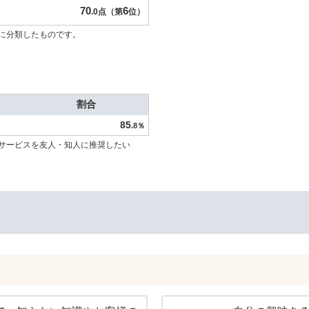
70
6
.0点（第
位）
に分類したものです。
割合
85
.8％
サービスを友人・知人に推奨したい