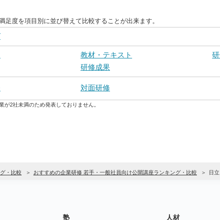
客満足度を項目別に並び替えて比較することが出来ます。
グ
さ
教材・テキスト
研
研修成果
修
対面研修
業が2社未満のため発表しておりません。
グ・比較
おすすめの企業研修 若手・一般社員向け公開講座ランキング・比較
日立
塾
人材