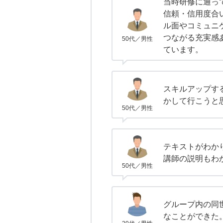
当時研修に通っ
信頼・信用度合
ル面やコミュニ
つながる充実感
50代／男性
ています。
スキルアップす
かして行こうと
50代／男性
テキストがわか
講師の説明もわ
50代／男性
グループ内の同
なことができた