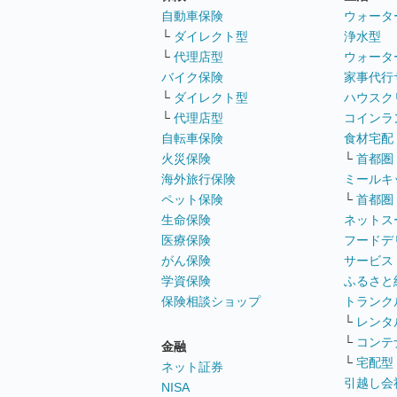
自動車保険
ウォータ
└
ダイレクト型
浄水型
└
代理店型
ウォータ
バイク保険
家事代行
└
ダイレクト型
ハウスク
└
代理店型
コインラ
自転車保険
食材宅配
火災保険
└
首都圏
海外旅行保険
ミールキ
ペット保険
└
首都圏
生命保険
ネットス
医療保険
フードデ
がん保険
サービス
学資保険
ふるさと
保険相談ショップ
トランク
└
レンタ
└
コンテ
金融
└
宅配型
ネット証券
引越し会
NISA