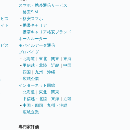
ト
スマホ・携帯通信サービス
└
格安SIM
ービス
└
格安スマホ
サイト
└
携帯キャリア
└
携帯キャリア格安ブランド
ホームルーター
ービス
モバイルデータ通信
ト
プロバイダ
└
北海道
｜
東北
｜
関東
｜
東海
└
甲信越・北陸
｜
近畿
｜
中国
└
四国
｜
九州・沖縄
職
└
広域企業
インターネット回線
遣
└
北海道
｜
東北
｜
関東
└
甲信越・北陸
｜
東海
｜
近畿
ス
└
中国・四国
｜
九州・沖縄
└
広域企業
専門家評価