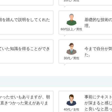
20代／男性
階を踏んで説明をしてくれた
基礎的な技術
理。
60代以上／男性
ていた知識を得ることができ
今まで自分が
た。
30代／男性
かったせいもありますが、朝
事前にテキス
正直きつかった覚えがありま
が深まると感
と良いなと思
40代／女性