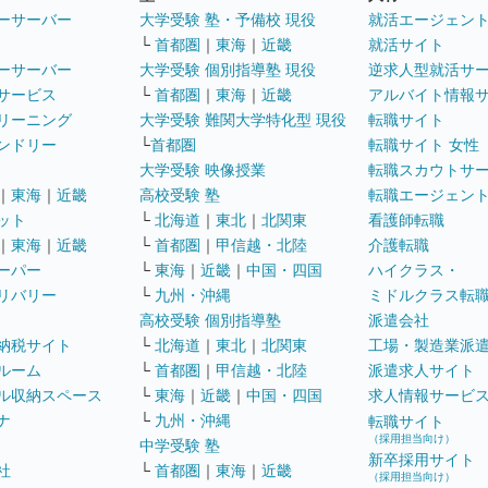
ーサーバー
大学受験 塾・予備校 現役
就活エージェン
└
首都圏
｜
東海
｜
近畿
就活サイト
ーサーバー
大学受験 個別指導塾 現役
逆求人型就活サ
サービス
└
首都圏
｜
東海
｜
近畿
アルバイト情報
リーニング
大学受験 難関大学特化型 現役
転職サイト
ンドリー
└
首都圏
転職サイト 女性
大学受験 映像授業
転職スカウトサ
｜
東海
｜
近畿
高校受験 塾
転職エージェン
ット
└
北海道
｜
東北
｜
北関東
看護師転職
｜
東海
｜
近畿
└
首都圏
｜
甲信越・北陸
介護転職
ーパー
└
東海
｜
近畿
｜
中国・四国
ハイクラス・
リバリー
└
九州・沖縄
ミドルクラス転
高校受験 個別指導塾
派遣会社
納税サイト
└
北海道
｜
東北
｜
北関東
工場・製造業派
ルーム
└
首都圏
｜
甲信越・北陸
派遣求人サイト
ル収納スペース
└
東海
｜
近畿
｜
中国・四国
求人情報サービ
ナ
└
九州・沖縄
転職サイト
（採用担当向け）
中学受験 塾
新卒採用サイト
社
└
首都圏
｜
東海
｜
近畿
（採用担当向け）