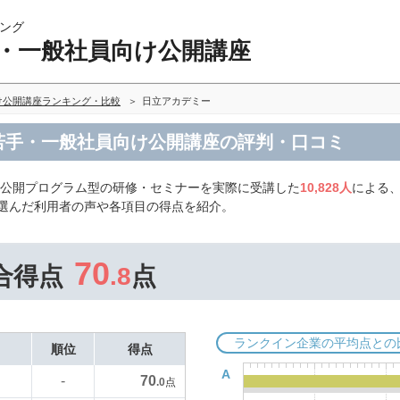
ング
手・一般社員向け公開講座
け公開講座ランキング・比較
日立アカデミー
 若手・一般社員向け公開講座の評判・口コミ
の公開プログラム型の研修・セミナーを実際に受講した
10,828人
による
を選んだ利用者の声や各項目の得点を紹介。
70
合得点
.8
点
ランクイン企業の平均点との
順位
得点
A
70
-
.0
点