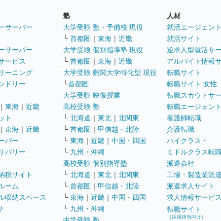
塾
人材
ーサーバー
大学受験 塾・予備校 現役
就活エージェン
└
首都圏
｜
東海
｜
近畿
就活サイト
ーサーバー
大学受験 個別指導塾 現役
逆求人型就活サ
サービス
└
首都圏
｜
東海
｜
近畿
アルバイト情報
リーニング
大学受験 難関大学特化型 現役
転職サイト
ンドリー
└
首都圏
転職サイト 女性
大学受験 映像授業
転職スカウトサ
｜
東海
｜
近畿
高校受験 塾
転職エージェン
ット
└
北海道
｜
東北
｜
北関東
看護師転職
｜
東海
｜
近畿
└
首都圏
｜
甲信越・北陸
介護転職
ーパー
└
東海
｜
近畿
｜
中国・四国
ハイクラス・
リバリー
└
九州・沖縄
ミドルクラス転
高校受験 個別指導塾
派遣会社
納税サイト
└
北海道
｜
東北
｜
北関東
工場・製造業派
ルーム
└
首都圏
｜
甲信越・北陸
派遣求人サイト
ル収納スペース
└
東海
｜
近畿
｜
中国・四国
求人情報サービ
ナ
└
九州・沖縄
転職サイト
（採用担当向け）
中学受験 塾