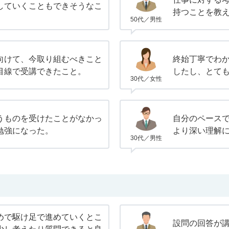
していくこともできそうなこ
持つことを教
50代／男性
向けて、今取り組むべきこと
終始丁寧でわ
目線で受講できたこと。
したし、とて
30代／女性
うものを受けたことがなかっ
自分のペース
勉強になった。
より深い理解
30代／男性
めで駆け足で進めていくとこ
設問の回答が