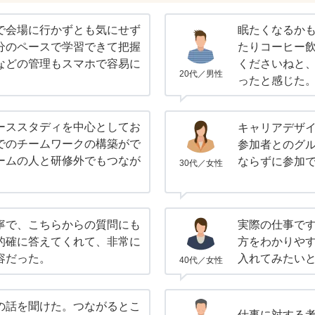
で会場に行かずとも気にせず
眠たくなるか
分のペースで学習できて把握
たりコーヒー
などの管理もスマホで容易に
くださいねと
20代／男性
。
ったと感じた
ーススタディを中心としてお
キャリアデザ
でのチームワークの構築がで
参加者とのグ
ームの人と研修外でもつなが
ならずに参加
30代／女性
寧で、こちらからの質問にも
実際の仕事で
的確に答えてくれて、非常に
方をわかりや
容だった。
入れてみたい
40代／女性
の話を聞けた。つながるとこ
仕事に対する