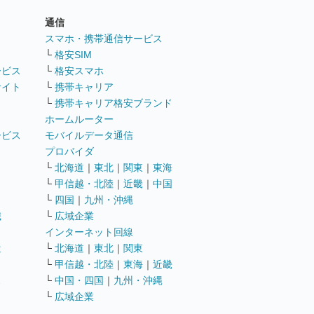
通信
ト
スマホ・携帯通信サービス
└
格安SIM
ービス
└
格安スマホ
サイト
└
携帯キャリア
└
携帯キャリア格安ブランド
ホームルーター
ービス
モバイルデータ通信
ト
プロバイダ
└
北海道
｜
東北
｜
関東
｜
東海
└
甲信越・北陸
｜
近畿
｜
中国
└
四国
｜
九州・沖縄
職
└
広域企業
インターネット回線
遣
└
北海道
｜
東北
｜
関東
└
甲信越・北陸
｜
東海
｜
近畿
ス
└
中国・四国
｜
九州・沖縄
└
広域企業