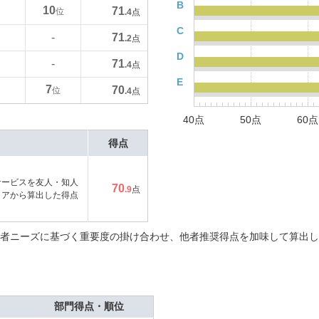
B
10
71
位
.4
点
C
71
-
.2
点
D
71
-
.4
点
E
7
70
位
.4
点
40点
50点
60点
得点
サービスを友人・知人
70
.9
点
コアから算出した得点
者ニーズに基づく重要度の掛け合わせ、他者推奨得点を加味して算出し
部門得点・順位