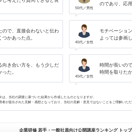
少し考えたり質問できると良
のであり、応
50代／男性
たので、直接会わないと伝わ
モチベーショ
くつかあった点。
よっては参画
40代／女性
る向き合い方を、もう少しだ
時間が長いの
かった。
時間を取りた
40代／女性
タは、当社の調査に基づいた結果から作成したものとなりますが、
用者が提出された見解・感想となっており、当社の見解・意見ではないことをご理解いただ
企業研修 若手・一般社員向け公開講座ランキング トッ