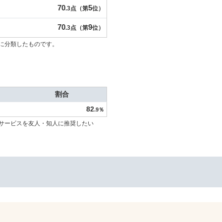
70
5
.3点（第
位）
70
9
.3点（第
位）
に分類したものです。
割合
82
.9％
サービスを友人・知人に推奨したい