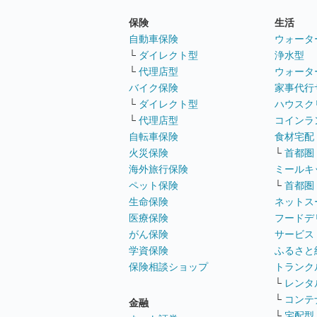
保険
生活
自動車保険
ウォータ
└
ダイレクト型
浄水型
└
代理店型
ウォータ
バイク保険
家事代行
└
ダイレクト型
ハウスク
└
代理店型
コインラ
自転車保険
食材宅配
火災保険
└
首都圏
海外旅行保険
ミールキ
ペット保険
└
首都圏
生命保険
ネットス
医療保険
フードデ
がん保険
サービス
学資保険
ふるさと
保険相談ショップ
トランク
└
レンタ
└
コンテ
金融
└
宅配型