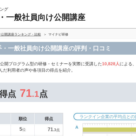
ング
手・一般社員向け公開講座
け公開講座ランキング・比較
マイナビ研修
若手・一般社員向け公開講座の評判・口コミ
の公開プログラム型の研修・セミナーを実際に受講した
10,828人
による
選んだ利用者の声や各項目の得点を紹介。
71
得点
.1
点
ランクイン企業の平均点との
順位
得点
A
5
71
位
.3
点