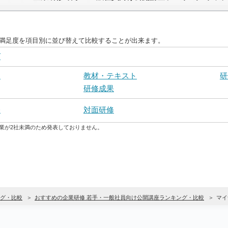
客満足度を項目別に並び替えて比較することが出来ます。
グ
さ
教材・テキスト
研
研修成果
修
対面研修
業が2社未満のため発表しておりません。
グ・比較
おすすめの企業研修 若手・一般社員向け公開講座ランキング・比較
マイ