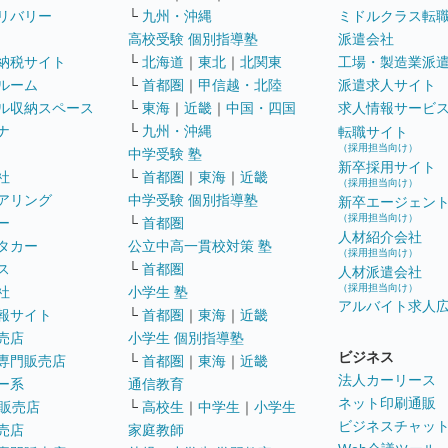
リバリー
└
九州・沖縄
ミドルクラス転
高校受験 個別指導塾
派遣会社
納税サイト
└
北海道
｜
東北
｜
北関東
工場・製造業派
ルーム
└
首都圏
｜
甲信越・北陸
派遣求人サイト
ル収納スペース
└
東海
｜
近畿
｜
中国・四国
求人情報サービ
ナ
└
九州・沖縄
転職サイト
（採用担当向け）
中学受験 塾
新卒採用サイト
社
└
首都圏
｜
東海
｜
近畿
（採用担当向け）
アリング
中学受験 個別指導塾
新卒エージェン
（採用担当向け）
ー
└
首都圏
人材紹介会社
タカー
公立中高一貫校対策 塾
（採用担当向け）
ス
└
首都圏
人材派遣会社
（採用担当向け）
社
小学生 塾
アルバイト求人
報サイト
└
首都圏
｜
東海
｜
近畿
売店
小学生 個別指導塾
ビジネス
専門販売店
└
首都圏
｜
東海
｜
近畿
法人カーリース
ー系
通信教育
ネット印刷通販
販売店
└
高校生
｜
中学生
｜
小学生
ビジネスチャッ
売店
家庭教師