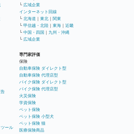
職
└
広域企業
インターネット回線
遣
└
北海道
｜
東北
｜
関東
└
甲信越・北陸
｜
東海
｜
近畿
ス
└
中国・四国
｜
九州・沖縄
└
広域企業
専門家評価
ト
保険
自動車保険 ダイレクト型
自動車保険 代理店型
バイク保険 ダイレクト型
バイク保険 代理店型
広告
火災保険
学資保険
ペット保険
ペット保険 小型犬
ペット保険 猫
トツール
医療保険商品