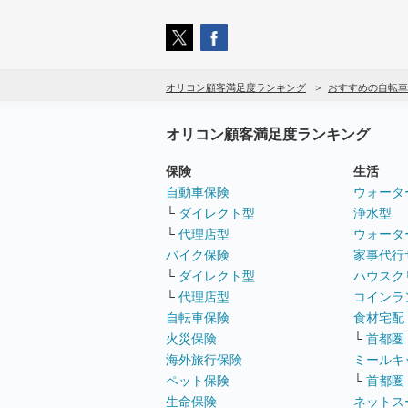
オリコン顧客満足度ランキング
おすすめの自転車
オリコン顧客満足度ランキング
保険
生活
自動車保険
ウォータ
└
ダイレクト型
浄水型
└
代理店型
ウォータ
バイク保険
家事代行
└
ダイレクト型
ハウスク
└
代理店型
コインラ
自転車保険
食材宅配
火災保険
└
首都圏
海外旅行保険
ミールキ
ペット保険
└
首都圏
生命保険
ネットス