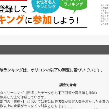
当サイト
らの配置
ります。
とは固く
当サイト
作成した
出された
いた上で
険ランキングは、オリコンの以下の調査に基づいています。
調査対象者
タクリーニング（回収したデータから不正回答や異常値を排除）
除外した上で作成しています。
部門の「業態別」においては有効回答者数が規定人数を満たした企業の
数以上の企業がランクイン対象となります。