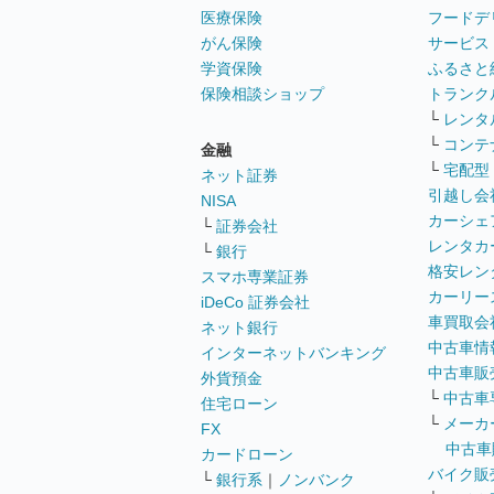
医療保険
フードデ
がん保険
サービス
学資保険
ふるさと
保険相談ショップ
トランク
└
レンタ
└
コンテ
金融
└
宅配型
ネット証券
引越し会
NISA
カーシェ
└
証券会社
レンタカ
└
銀行
格安レン
スマホ専業証券
カーリー
iDeCo 証券会社
車買取会
ネット銀行
中古車情
インターネットバンキング
中古車販
外貨預金
└
中古車
住宅ローン
└
メーカ
FX
中古車
カードローン
バイク販
└
銀行系
｜
ノンバンク