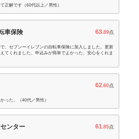
て正解です（60代以上／男性）
63
転車保険
.89
点
ので、セブンーイレブンの自転車保険に加入しました。更新
答えてくれました。申込みが簡単でよかった。安心をくれま
62
.60
点
かった。（40代／男性）
61
険センター
.85
点