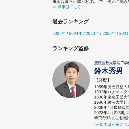
※総合得点が60.00点以上で、他人に
≫ 詳細はこちら
過去ランキング
2025年
/
2024年
/
2023年
/
2022年
/
202
ランキング監修
慶應義塾大学理工学
鈴木秀男
【経歴】
1989年慶應義塾
1992年ロチェス
1996年東京工業
1996年筑波大学
2008年4月慶應
2023年4月内閣
研究分野は応用統
≫ 鈴木研究室につ