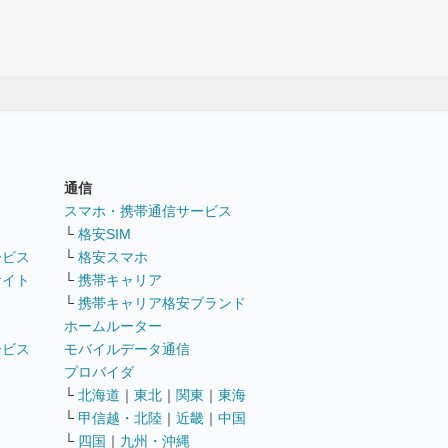
通信
ト
スマホ・携帯通信サービス
└
格安SIM
ービス
└
格安スマホ
サイト
└
携帯キャリア
└
携帯キャリア格安ブランド
ホームルーター
ービス
モバイルデータ通信
ト
プロバイダ
└
北海道
｜
東北
｜
関東
｜
東海
└
甲信越・北陸
｜
近畿
｜
中国
└
四国
｜
九州・沖縄