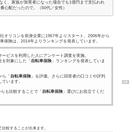
でなく、家族が加害者になった場合でも1億円まで支払われ
番心配だったので。（50代／女性）
オリコンを前身企業に1967年よりスタート。2006年から
車保険は、2014年よりランキングを発表しています。
サービスを利用した
人にアンケート調査を実施。
社を対象にした「
自転車保険
」ランキングを発表していま
から「
自転車保険
」を評価。さらに回答者の口コミや評判
しています。
PR
からも比較することで「
自転車保険
」選びにお役立てくだ
て比較することが出来ます。