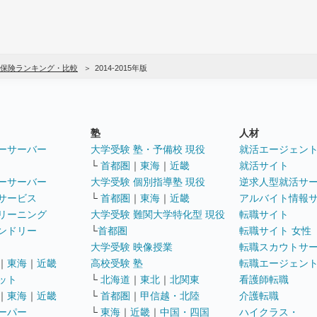
保険ランキング・比較
2014-2015年版
塾
人材
ーサーバー
大学受験 塾・予備校 現役
就活エージェン
└
首都圏
｜
東海
｜
近畿
就活サイト
ーサーバー
大学受験 個別指導塾 現役
逆求人型就活サ
サービス
└
首都圏
｜
東海
｜
近畿
アルバイト情報
リーニング
大学受験 難関大学特化型 現役
転職サイト
ンドリー
└
首都圏
転職サイト 女性
大学受験 映像授業
転職スカウトサ
｜
東海
｜
近畿
高校受験 塾
転職エージェン
ット
└
北海道
｜
東北
｜
北関東
看護師転職
｜
東海
｜
近畿
└
首都圏
｜
甲信越・北陸
介護転職
ーパー
└
東海
｜
近畿
｜
中国・四国
ハイクラス・