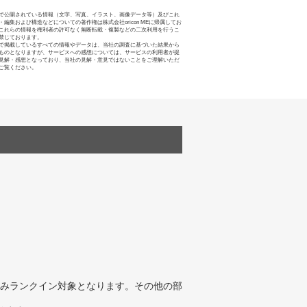
で公開されている情報（文字、写真、イラスト、画像データ等）及びこれ
・編集および構造などについての著作権は株式会社oricon MEに帰属してお
これらの情報を権利者の許可なく無断転載・複製などの二次利用を行うこ
禁じております。
で掲載しているすべての情報やデータは、当社の調査に基づいた結果から
ものとなりますが、サービスへの感想については、サービスの利用者が提
見解・感想となっており、当社の見解・意見ではないことをご理解いただ
ご覧ください。
みランクイン対象となります。その他の部