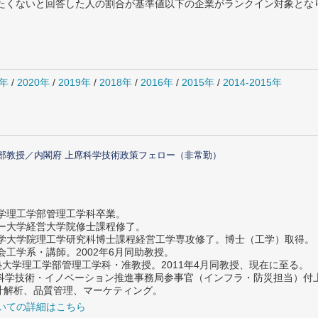
薦めたくないと回答した人の割合が基準値以下の企業がランクイン対象とな
1年
/
2020年
/
2019年
/
2018年
/
2016年
/
2015年
/
2014-2015年
部教授／内閣府 上席科学技術政策フェロー（非常勤）
大学理工学部管理工学科卒業。
ター大学経営大学院修士課程修了。
大学大学院理工学研究科博士課程経営工学専攻修了。博士（工学）取得。
社会工学系・講師。2002年6月同助教授。
義塾大学理工学部管理工学科・准教授。2011年4月同教授、現在に至る。
府 科学技術・イノベーション推進事務局参事官（インフラ・防災担当）
計解析、品質管理、マーケティング。
いての詳細はこちら