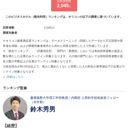
回答者総数
2,045
人
このビジネスホテル（観光利用）ランキングは、オリコンの以下の調査に基づいています。
回答者数
2,045人
調査対象者
※オリコン顧客満足度ランキングは、データクリーニング（回収したデータから不正回答や異
常値を排除）および調査対象者条件から外れた回答を除外した上で作成しています。
※「総合ランキング」、「評価項目別」、部門の「業態別」においては有効回答者数が規定人
数を満たした企業のみランクイン対象となります。その他の部門においては有効回答者数が規
定人数の半数以上の企業がランクイン対象となります。
※総合得点が60.00点以上で、他人に薦めたくないと回答した人の割合が基準値以下の企業がラ
ンクイン対象となります。
≫ 詳細はこちら
ランキング監修
慶應義塾大学理工学部教授／内閣府 上席科学技術政策フェロー
（非常勤）
鈴木秀男
【経歴】