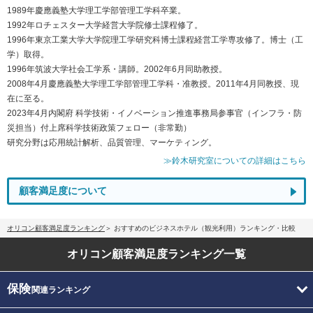
1989年慶應義塾大学理工学部管理工学科卒業。
1992年ロチェスター大学経営大学院修士課程修了。
1996年東京工業大学大学院理工学研究科博士課程経営工学専攻修了。博士（工
学）取得。
1996年筑波大学社会工学系・講師。2002年6月同助教授。
2008年4月慶應義塾大学理工学部管理工学科・准教授。2011年4月同教授、現
在に至る。
2023年4月内閣府 科学技術・イノベーション推進事務局参事官（インフラ・防
災担当）付上席科学技術政策フェロー（非常勤）
研究分野は応用統計解析、品質管理、マーケティング。
≫鈴木研究室についての詳細はこちら
顧客満足度について
オリコン顧客満足度ランキング
おすすめのビジネスホテル（観光利用）ランキング・比較
オリコン顧客満足度
ランキング一覧
保険
関連ランキング