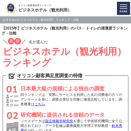
オリコン顧客満足度ランキング
ビジネスホテル（観光利用）
おすすめのビジネスホテル（観光利用）ランキング・比較
【2015年】ビジネスホテル（観光利用）のバス・トイレの清潔度ランキン
グ・比較
／
／
最
新
名が選んだ
ビジネスホテル（観光利用）
ランキング
オリコン顧客満足度調査の特徴
日本最大級の規模による独自の調査
同ランキングは、実際にサービスを利用した名の消費者の方々の
アンケートを基に、調査企業社を対象に徹底比較しています。調
査概要は
こちら
。
研究機関に提供される信頼のデータ
ソースデータは
国立情報学研究所
を通じて学術研究機関に全て公
開されており、データ監修は慶應義塾大学理工学部教授・
鈴木秀
男
氏が行っています。