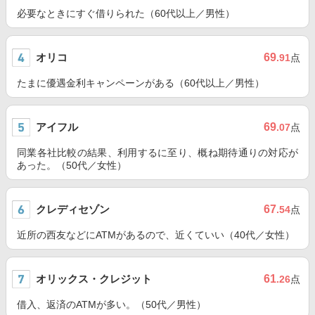
必要なときにすぐ借りられた（60代以上／男性）
オリコ
69
.91
点
たまに優遇金利キャンペーンがある（60代以上／男性）
アイフル
69
.07
点
同業各社比較の結果、利用するに至り、概ね期待通りの対応が
あった。（50代／女性）
クレディセゾン
67
.54
点
近所の西友などにATMがあるので、近くていい（40代／女性）
オリックス・クレジット
61
.26
点
借入、返済のATMが多い。（50代／男性）