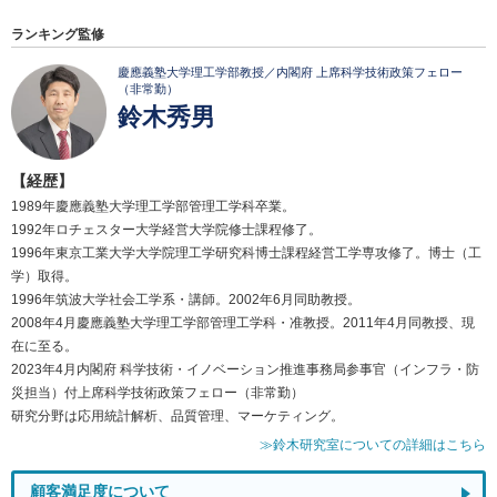
ランキング監修
慶應義塾大学理工学部教授／内閣府 上席科学技術政策フェロー
（非常勤）
鈴木秀男
【経歴】
1989年慶應義塾大学理工学部管理工学科卒業。
1992年ロチェスター大学経営大学院修士課程修了。
1996年東京工業大学大学院理工学研究科博士課程経営工学専攻修了。博士（工
学）取得。
1996年筑波大学社会工学系・講師。2002年6月同助教授。
2008年4月慶應義塾大学理工学部管理工学科・准教授。2011年4月同教授、現
在に至る。
2023年4月内閣府 科学技術・イノベーション推進事務局参事官（インフラ・防
災担当）付上席科学技術政策フェロー（非常勤）
研究分野は応用統計解析、品質管理、マーケティング。
≫鈴木研究室についての詳細はこちら
顧客満足度について