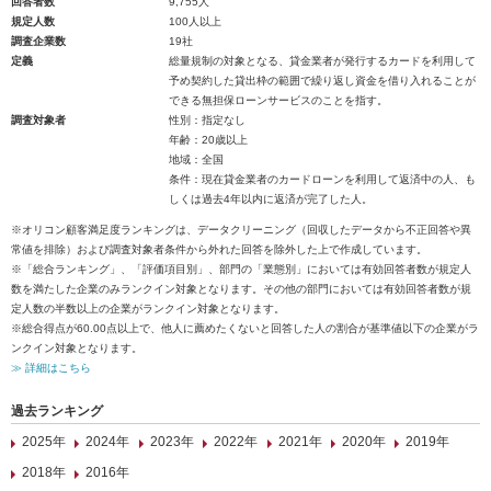
回答者数
9,755人
規定人数
100人以上
調査企業数
19社
定義
総量規制の対象となる、貸金業者が発行するカードを利用して
予め契約した貸出枠の範囲で繰り返し資金を借り入れることが
できる無担保ローンサービスのことを指す。
調査対象者
性別：指定なし
年齢：20歳以上
地域：全国
条件：現在貸金業者のカードローンを利用して返済中の人、も
しくは過去4年以内に返済が完了した人。
※オリコン顧客満足度ランキングは、データクリーニング（回収したデータから不正回答や異
常値を排除）および調査対象者条件から外れた回答を除外した上で作成しています。
※「総合ランキング」、「評価項目別」、部門の「業態別」においては有効回答者数が規定人
数を満たした企業のみランクイン対象となります。その他の部門においては有効回答者数が規
定人数の半数以上の企業がランクイン対象となります。
※総合得点が60.00点以上で、他人に薦めたくないと回答した人の割合が基準値以下の企業がラ
ンクイン対象となります。
≫ 詳細はこちら
過去ランキング
2025年
2024年
2023年
2022年
2021年
2020年
2019年
2018年
2016年