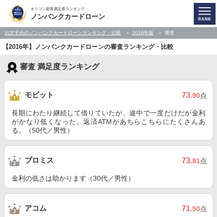
オリコン顧客満足度ランキング
ノンバンクカードローン
おすすめのノンバンクカードローンランキング・比較
2016年版
審査
【2016年】ノンバンクカードローンの審査ランキング・比較
審査 満足度ランキング
モビット
73
.90
点
長期にわたり継続して借りていたが、途中で一度だけだが金利
がかなり低くなった。返済ATMがあちらこちらにたくさんあ
る。（50代／男性）
プロミス
73
.81
点
金利の低さは助かります（30代／男性）
アコム
71
.50
点