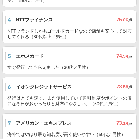
る。（50代／男性）
NTTファイナンス
75
.06
点
NTTブランドしかもゴールドカードなので店舗も安心して対応
してくれる（60代以上／男性）
エポスカード
74
.94
点
すぐ発行してもらえました（30代／男性）
イオンクレジットサービス
73
.58
点
発行はとても速く、また使用していて割引制度やポイントの倍
になる日が多かったりと財布にやさしい。（50代／男性）
アメリカン・エキスプレス
73
.14
点
海外ではやはり最も知名度が高く使いやすい（50代／男性）