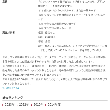
定義
「クレジットカード発行会社」を評価するにあたり、以下の4
種類のカードを調査対象とする。
（1）個人向けのゴールドカード、または一般カード
（2）ショッピング利用時にメインカードとして使っているカ
ード
（3）特別な加入制限がないカード
（4）支払方法が選べるカード
調査対象者
性別：指定なし
年齢：20歳以上
地域：全国
条件：現在、1ヶ月に1回以上、ショッピング利用時にメインカ
ードとして使っているクレジットカードを保有している人
※オリコン顧客満足度ランキングは、データクリーニング（回収したデータから不正回答や異
常値を排除）および調査対象者条件から外れた回答を除外した上で作成しています。
※「総合ランキング」、「評価項目別」、部門の「業態別」においては有効回答者数が規定人
数を満たした企業のみランクイン対象となります。その他の部門においては有効回答者数が規
定人数の半数以上の企業がランクイン対象となります。
※総合得点が60.00点以上で、他人に薦めたくないと回答した人の割合が基準値以下の企業がラ
ンクイン対象となります。
≫ 詳細はこちら
過去ランキング
2023年
2022年
2015年
2014年度