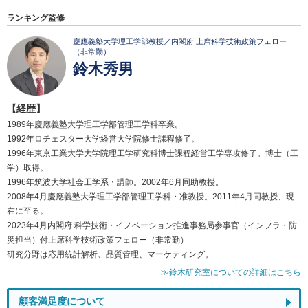
ランキング監修
慶應義塾大学理工学部教授／内閣府 上席科学技術政策フェロー
（非常勤）
鈴木秀男
【経歴】
1989年慶應義塾大学理工学部管理工学科卒業。
1992年ロチェスター大学経営大学院修士課程修了。
1996年東京工業大学大学院理工学研究科博士課程経営工学専攻修了。博士（工
学）取得。
1996年筑波大学社会工学系・講師。2002年6月同助教授。
2008年4月慶應義塾大学理工学部管理工学科・准教授。2011年4月同教授、現
在に至る。
2023年4月内閣府 科学技術・イノベーション推進事務局参事官（インフラ・防
災担当）付上席科学技術政策フェロー（非常勤）
研究分野は応用統計解析、品質管理、マーケティング。
≫鈴木研究室についての詳細はこちら
顧客満足度について