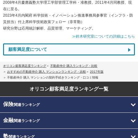
2008年4月慶應義塾大学理工学部管理工学科・准教授。2011年4月同教授、現
在に至る。
2023年4月内閣府 科学技術・イノベーション推進事務局参事官（インフラ・防
災担当）付上席科学技術政策フェロー（非常勤）
研究分野は応用統計解析、品質管理、マーケティング。
≫鈴木研究室についての詳細はこちら
顧客満足度について
オリコン顧客満足度ランキング
不動産仲介 購入ランキング・比較
おすすめの不動産仲介 購入 マンションランキング・比較
2017年版
不動産仲介 購入 マンションの契約手続きランキング・口コミ情報
オリコン顧客満足度
ランキング一覧
保険
関連ランキング
金融
関連ランキング
塾
関連ランキング