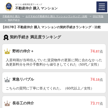
オリコン顧客満足度ランキング
不動産仲介 購入 マンション
不動産仲介 購入
おすすめの不動産仲介 購入 マンションランキング・比較
2017年版
契約手続き
【2017年】不動産仲介 購入 マンションの契約手続きランキング・比較
契約手続き 満足度ランキング
野村の仲介＋
74
.87
点
入居時期が当時住んでいた賃貸物件の更新に間に合わなかった
為更新料分を仲介手数料から値引きしてくれた（50代／女性）
東急リバブル
74
.18
点
こちらの質問に丁寧に答えてくれた。（60代以上／女性）
長谷工の仲介
73
.77
点