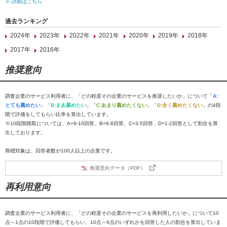
≫ 詳細はこちら
過去ランキング
2024年
2023年
2022年
2021年
2020年
2019年
2018年
2017年
2016年
推奨意向
調査企業のサービス利用者に、「どの程度その企業のサービスを推奨したいか」について「
A:
とても薦めたい
」「
B:まあ薦めたい
」「
C:あまり薦めたくない
」「
D:全く薦めたくない
」の4段
階で評価をしてもらい比率を算出しています。
※10段階聴取については、A=9-10回答、B=6-8回答、C=3-5回答、D=1-2回答として割合を算
出しております。
商標対象は、回答者数が100人以上の企業です。
推奨意向データ（PDF）
再利用意向
調査企業のサービス利用者に、「どの程度その企業のサービスを再利用したいか」について10
点～1点の10段階で評価してもらい、10点～6点のいずれかを回答した人の割合を算出していま