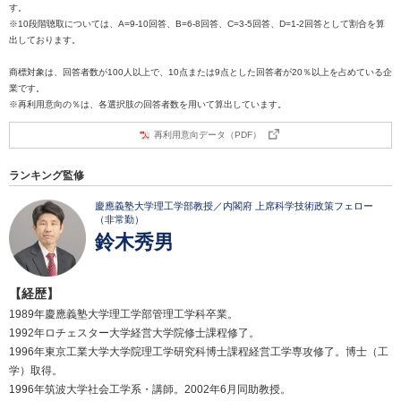
す。
※10段階聴取については、A=9-10回答、B=6-8回答、C=3-5回答、D=1-2回答として割合を算
出しております。
商標対象は、回答者数が100人以上で、10点または9点とした回答者が20％以上を占めている企
業です。
※再利用意向の％は、各選択肢の回答者数を用いて算出しています。
再利用意向データ（PDF）
ランキング監修
慶應義塾大学理工学部教授／内閣府 上席科学技術政策フェロー
（非常勤）
鈴木秀男
【経歴】
1989年慶應義塾大学理工学部管理工学科卒業。
1992年ロチェスター大学経営大学院修士課程修了。
1996年東京工業大学大学院理工学研究科博士課程経営工学専攻修了。博士（工
学）取得。
1996年筑波大学社会工学系・講師。2002年6月同助教授。