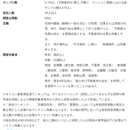
サンプル数
2,753人（不動産仲介 購入 戸建て、マンション調査における総
サンプル数4,470人）
規定人数
50人以上
調査企業数
65社
定義
宅地や建物（建物の一部を含む）の売買、交換または貸借の代
理、仲介、斡旋行為を業務として行う企業のうち、「不動産の
売買の仲介」を業務内容とする、不動産仲介企業を対象とす
る。
また、仲介物件は、「中古物件」に限り、「新築物件」は対象
外とする。
調査対象者
性別：指定なし
年齢：25歳以上
地域：首都圏（東京都、神奈川県、千葉県、埼玉県）、東海圏
（愛知県、三重県、岐阜県、静岡県）、近畿圏（大阪府、京都
府、兵庫県、奈良県、和歌山県、滋賀県）
条件：過去6年以内に「個人向け不動産仲介会社」を利用して
住居用マンションを買ったことのある人
※オリコン顧客満足度ランキングは、データクリーニング（回収したデータから不正回答や異
常値を排除）および調査対象者条件から外れた回答を除外した上で作成しています。
※「総合ランキング」、「評価項目別」、部門の「業態別」においては有効回答者数が規定人
数を満たした企業のみランクイン対象となります。その他の部門においては有効回答者数が規
定人数の半数以上の企業がランクイン対象となります。
※総合得点が60.00点以上で、他人に薦めたくないと回答した人の割合が基準値以下の企業がラ
ンクイン対象となります。