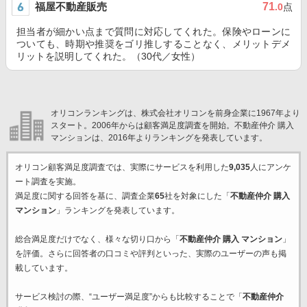
福屋不動産販売
71
.0
点
担当者が細かい点まで質問に対応してくれた。保険やローンに
ついても、時期や推奨をゴリ推しすることなく、メリットデメ
リットを説明してくれた。（30代／女性）
オリコンランキングは、株式会社オリコンを前身企業に1967年より
スタート。2006年からは顧客満足度調査を開始。不動産仲介 購入
マンションは、2016年よりランキングを発表しています。
オリコン顧客満足度調査では、実際にサービスを利用した
9,035
人にアンケ
ート調査を実施。
満足度に関する回答を基に、調査企業
65
社を対象にした「
不動産仲介 購入
マンション
」ランキングを発表しています。
総合満足度だけでなく、様々な切り口から「
不動産仲介 購入 マンション
」
を評価。さらに回答者の口コミや評判といった、実際のユーザーの声も掲
載しています。
サービス検討の際、“ユーザー満足度”からも比較することで「
不動産仲介