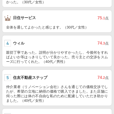
かった。（30代／女性）
日住サービス
75
.1
点
全体を通してよかったと感じます。（30代／女性）
ウィル
74
.3
点
親切丁寧であった。説明が分かりやすかったし、今後何をすれ
ばよいか等はっきりしていて良かった。売り主との交渉をスム
ーズに行ってくれた。（40代／男性）
住友不動産ステップ
74
.2
点
仲介業者（リノベーション会社）さんを通じての価格交渉でし
たが、希望の立地に納得の価格で購入できました。また店舗に
伺った際には体の不自由な私のために配慮していただき助かり
ました。（40代／女性）