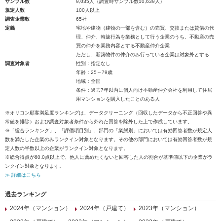
サンプル数
9,035人（調査時サンプル数10,639人）
規定人数
100人以上
調査企業数
65社
定義
宅地や建物（建物の一部を含む）の売買、交換または貸借の代
理、仲介、斡旋行為を業務として行う企業のうち、不動産の売
買の仲介を業務内容とする不動産仲介企業
ただし、新築物件の仲介のみ行っている企業は対象外とする
調査対象者
性別：指定なし
年齢：25～79歳
地域：全国
条件：過去7年以内に個人向け不動産仲介会社を利用して住居
用マンションを購入したことのある人
※オリコン顧客満足度ランキングは、データクリーニング（回収したデータから不正回答や異
常値を排除）および調査対象者条件から外れた回答を除外した上で作成しています。
※「総合ランキング」、「評価項目別」、部門の「業態別」においては有効回答者数が規定人
数を満たした企業のみランクイン対象となります。その他の部門においては有効回答者数が規
定人数の半数以上の企業がランクイン対象となります。
※総合得点が60.0点以上で、他人に薦めたくないと回答した人の割合が基準値以下の企業がラ
ンクイン対象となります。
≫ 詳細はこちら
過去ランキング
2024年（マンション）
2024年（戸建て）
2023年（マンション）