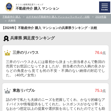
オリコン顧客満足度ランキング
不動産仲介 購入 マンション
不動産仲介 購入
おすすめの不動産仲介 購入 マンションランキング・比較
2024年版
兵庫県
【2024年】不動産仲介 購入 マンションの兵庫県ランキング・比較
兵庫県 満足度ランキング
三井のリハウス
76
.6
点
三井のリハウスさんには最初から決まった担当者さんで数回の
売買でお世話になってきましたが、担当者の方の人柄の良さか
らどの角度から見ても何の不安・不満のない納得の対応でし
た。（40代／女性）
東急リバブル
75
.3
点
話の中で私たち夫婦のニーズを把握してくれ、かなり的確なア
ドバイスや情報提供をしてくれた。レスポンスがかなり早く、
なおかつ想定以上の提案や選択肢を出してくれたのでとても助