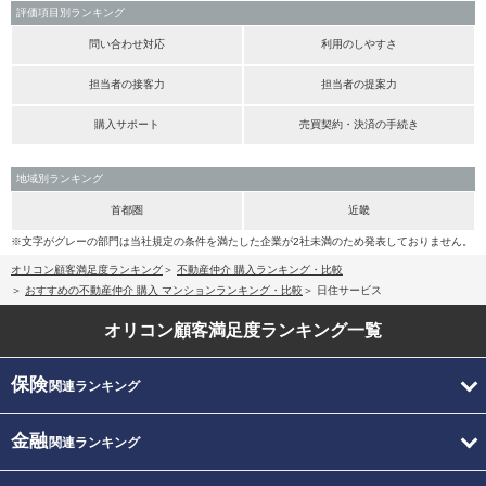
評価項目別ランキング
問い合わせ対応
利用のしやすさ
担当者の接客力
担当者の提案力
購入サポート
売買契約・決済の手続き
地域別ランキング
首都圏
近畿
※文字がグレーの部門は当社規定の条件を満たした企業が2社未満のため発表しておりません。
オリコン顧客満足度ランキング
不動産仲介 購入ランキング・比較
おすすめの不動産仲介 購入 マンションランキング・比較
日住サービス
オリコン顧客満足度
ランキング一覧
保険
関連ランキング
金融
関連ランキング