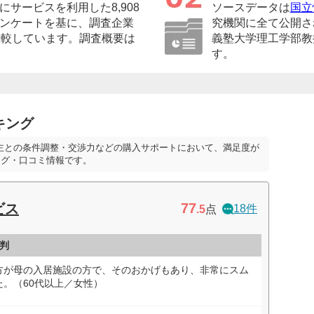
サービスを利用した8,908
ソースデータは
国立
ンケートを基に、調査企業
究機関に全て公開さ
比較しています。調査概要は
義塾大学理工学部教
す。
キング
主との条件調整・交渉力などの購入サポートにおいて、満足度が
ング・口コミ情報です。
77
ビス
18件
.5
点
判
方が母の入居施設の方で、そのおかげもあり、非常にスム
。（60代以上／女性）