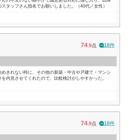
さんの不安のない細やかで誠意ある対応に感じ入り、以降
のスタッフさん指名でお願いしました。（40代／女性）
74
18件
.9
点
決めきれない時に、その他の新築・中古や戸建て・マンシ
件を内見させてくれたので、比較検討がしやすかった。
74
18件
.9
点