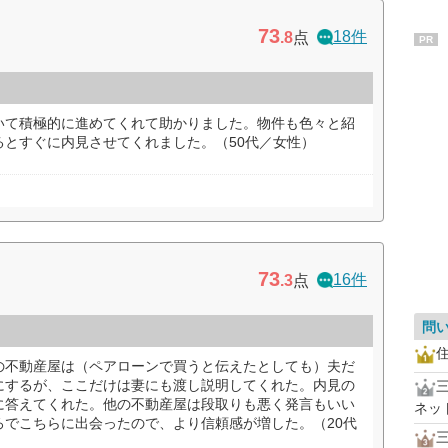
73
18件
.8
点
PR
いて積極的に進めてくれて助かりました。物件も色々と紹
るとすぐに内見させてくれました。（50代／女性）
73
16件
.3
点
問
の不動産屋は（ペアローンで買うと伝えたとしても）夫だ
にするが、ここだけは妻にも渡し説明してくれた。内見の
に答えてくれた。他の不動産屋は段取りも悪く発言もいい
ネッ
ろでこちらに出会ったので、より信頼感が増した。（20代