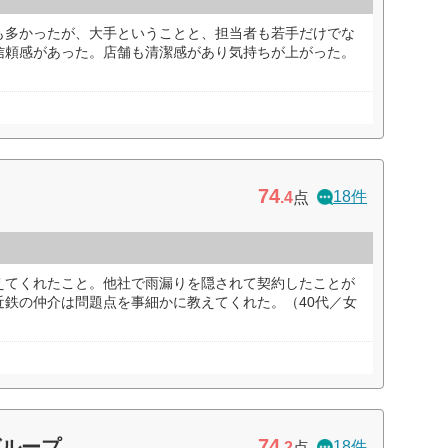
も多かったが、大手ということと、担当者も若手だけでな
信頼感があった。店舗も清潔感があり気持ちが上がった。
74
18件
.4
点
えてくれたこと。他社で雨漏りを隠されて契約したことが
近鉄の仲介は問題点を事細かに教えてくれた。（40代／女
74
グループ
18件
.2
点