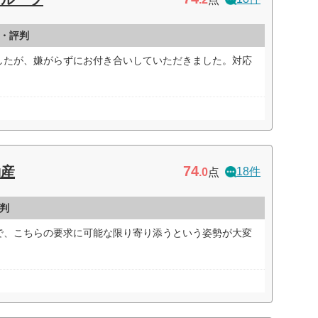
・評判
したが、嫌がらずにお付き合いしていただきました。対応
74
動産
18件
.0
点
判
で、こちらの要求に可能な限り寄り添うという姿勢が大変
）