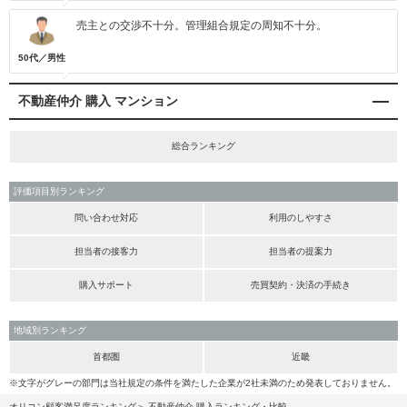
売主との交渉不十分。管理組合規定の周知不十分。
50代／男性
不動産仲介 購入 マンション
総合ランキング
評価項目別ランキング
問い合わせ対応
利用のしやすさ
担当者の接客力
担当者の提案力
購入サポート
売買契約・決済の手続き
地域別ランキング
首都圏
近畿
※文字がグレーの部門は当社規定の条件を満たした企業が2社未満のため発表しておりません。
オリコン顧客満足度ランキング
不動産仲介 購入ランキング・比較