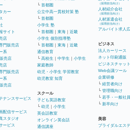
（採用担当向け）
ー
└
首都圏
人材紹介会社
タカー
公立中高一貫校対策 塾
（採用担当向け）
ス
└
首都圏
人材派遣会社
（採用担当向け）
社
小学生 塾
アルバイト求人
報サイト
└
首都圏
｜
東海
｜
近畿
売店
小学生 個別指導塾
ビジネス
専門販売店
└
首都圏
｜
東海
｜
近畿
法人カーリース
ー系
通信教育
ネット印刷通販
販売店
└
高校生
｜
中学生
｜
小学生
ビジネスチャッ
売店
家庭教師
Web会議ツール
専門販売店
幼児・小学生 学習教室
企業研修
ー系
幼児教室 知育
└
経営者向け
販売店
└
管理職向け
スクール
└
若手・一般社
テナンスサービス
子ども英語教室
└
新卒向け
└
幼児
｜
小学生
画配信サービス
英会話教室
真スタジオ
美容
オンライン英会話
サービス
ブライダルエス
通信講座