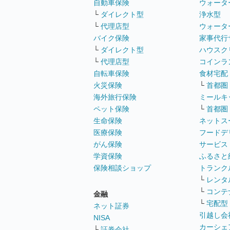
自動車保険
ウォータ
└
ダイレクト型
浄水型
└
代理店型
ウォータ
バイク保険
家事代行
└
ダイレクト型
ハウスク
└
代理店型
コインラ
自転車保険
食材宅配
火災保険
└
首都圏
海外旅行保険
ミールキ
ペット保険
└
首都圏
生命保険
ネットス
医療保険
フードデ
がん保険
サービス
学資保険
ふるさと
保険相談ショップ
トランク
└
レンタ
└
コンテ
金融
└
宅配型
ネット証券
引越し会
NISA
カーシェ
└
証券会社