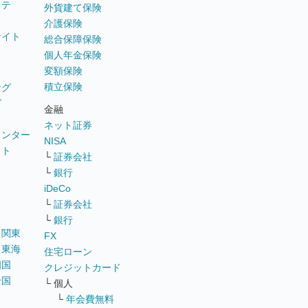
ステ
外貨建て保険
介護保険
サイト
総合保障保険
個人年金保険
変額保険
積立保険
ング
グ
金融
ネット証券
ウンター
NISA
イト
└
証券会社
リ
└
銀行
iDeCo
└
証券会社
└
銀行
｜
関東
FX
｜
東海
住宅ローン
四国
クレジットカード
全国
└ 個人
ス
└
年会費無料