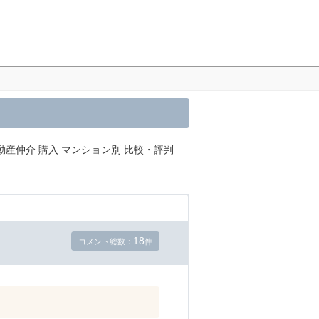
動産仲介 購入 マンション別 比較・評判
18
コメント総数：
件