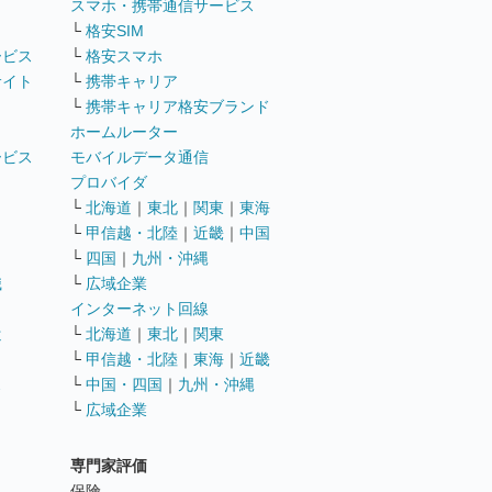
ト
スマホ・携帯通信サービス
└
格安SIM
ービス
└
格安スマホ
サイト
└
携帯キャリア
└
携帯キャリア格安ブランド
ホームルーター
ービス
モバイルデータ通信
ト
プロバイダ
└
北海道
｜
東北
｜
関東
｜
東海
└
甲信越・北陸
｜
近畿
｜
中国
└
四国
｜
九州・沖縄
職
└
広域企業
インターネット回線
遣
└
北海道
｜
東北
｜
関東
└
甲信越・北陸
｜
東海
｜
近畿
ス
└
中国・四国
｜
九州・沖縄
└
広域企業
専門家評価
ト
保険