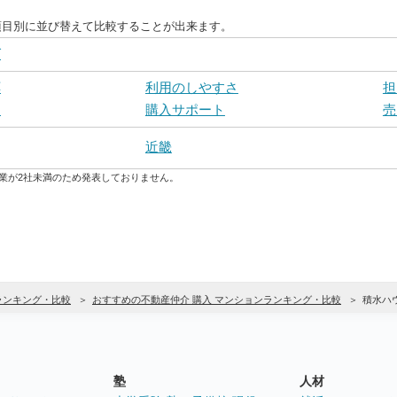
項目別に並び替えて比較することが出来ます。
グ
応
利用のしやすさ
担
力
購入サポート
売
近畿
業が2社未満のため発表しておりません。
ランキング・比較
おすすめの不動産仲介 購入 マンションランキング・比較
積水ハ
塾
人材