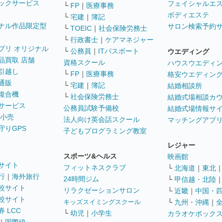
ックサービス
フェイシャルエ
└
FP
｜
医療事務
ボディエステ
└
宅建
｜
簿記
ナル作品限定型
サロン検索予約
└
TOEIC
｜
社会保険労務士
└
行政書士
｜
ケアマネジャー
プリ オリジナル
└
公務員
｜
ITパスポート
ウエディング
品買取 店舗
資格スクール
ハウスウエディ
引越し
└
FP
｜
医療事務
格安ウエディン
通販
└
宅建
｜
簿記
結婚相談所
複合機
└
社会保険労務士
結婚式場相談カ
サービス
公務員試験予備校
結婚式場情報サ
 小売
法人向け英会話スクール
マッチングアプ
守りGPS
子どもプログラミング教室
レジャー
スポーツ&ヘルス
映画館
サイト
フィットネスクラブ
└
北海道
｜
東北
行
｜
海外旅行
24時間ジム
└
甲信越・北陸
較サイト
リラクゼーションサロン
└
近畿
｜
中国・
較サイト
キッズスイミングスクール
└
九州・沖縄
｜
 LCC
└
幼児
｜
小学生
カラオケボック