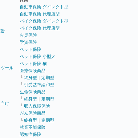
自動車保険 ダイレクト型
自動車保険 代理店型
バイク保険 ダイレクト型
バイク保険 代理店型
広告
火災保険
学資保険
ペット保険
ペット保険 小型犬
ペット保険 猫
トツール
医療保険商品
└
終身型
｜
定期型
└
引受基準緩和型
生命保険商品
└
終身型
｜
定期型
員向け
└
収入保障保険
がん保険商品
└
終身型
｜
定期型
就業不能保険
テ
認知症保険