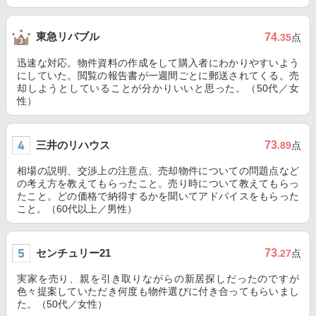
東急リバブル
74
.35
点
迅速な対応。物件資料の作成をして購入者にわかりやすいよう
にしていた。閲覧の報告書が一週間ごとに郵送されてくる。売
却しようとしていることが分かりいいと思った。（50代／女
性）
三井のリハウス
73
.89
点
相場の説明、交渉上の注意点、売却物件についての問題点など
の考え方を教えてもらったこと。売り時について教えてもらっ
たこと。どの価格で納得するかを聞いてアドバイスをもらった
こと。（60代以上／男性）
センチュリー21
73
.27
点
実家を売り、親を引き取りながらの新居探しだったのですが
色々提案していただき何度も物件選びに付き合ってもらいまし
た。（50代／女性）