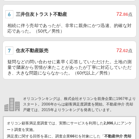
三井住友トラスト不動産
72
.86
点
相続に伴う売却であったが、非常に親身にかつ迅速、的確な対
応であった。（50代／男性）
住友不動産販売
72
.62
点
疑問などの問い合わせに素早く応答していただけた。土地の測
量で隣家から苦情が来たことがあったが丁寧に対応していただ
き、大きな問題にならなかった。（60代以上／男性）
オリコンランキングは、株式会社オリコンを前身企業に1967年より
スタート。2006年からは顧客満足度調査を開始。不動産仲介 売却
戸建ては、2015年よりランキングを発表しています。
オリコン顧客満足度調査では、実際にサービスを利用した
2,996
人にアンケ
ート調査を実施。
満足度に関する回答を基に、調査企業
66
社を対象にした「
不動産仲介 売却