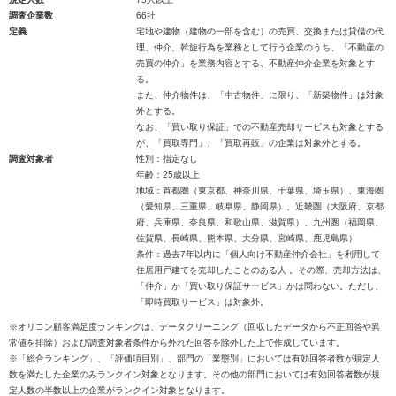
調査企業数
66社
定義
宅地や建物（建物の一部を含む）の売買、交換または貸借の代
理、仲介、斡旋行為を業務として行う企業のうち、「不動産の
売買の仲介」を業務内容とする、不動産仲介企業を対象とす
る。
また、仲介物件は、「中古物件」に限り、「新築物件」は対象
外とする。
なお、「買い取り保証」での不動産売却サービスも対象とする
が、「買取専門」、「買取再販」の企業は対象外とする。
調査対象者
性別：指定なし
年齢：25歳以上
地域：首都圏（東京都、神奈川県、千葉県、埼玉県）、東海圏
（愛知県、三重県、岐阜県、静岡県）、近畿圏（大阪府、京都
府、兵庫県、奈良県、和歌山県、滋賀県）、九州圏（福岡県、
佐賀県、長崎県、熊本県、大分県、宮崎県、鹿児島県）
条件：過去7年以内に「個人向け不動産仲介会社」を利用して
住居用戸建てを売却したことのある人 。その際、売却方法は、
「仲介」か「買い取り保証サービス」かは問わない。ただし、
「即時買取サービス」は対象外。
※オリコン顧客満足度ランキングは、データクリーニング（回収したデータから不正回答や異
常値を排除）および調査対象者条件から外れた回答を除外した上で作成しています。
※「総合ランキング」、「評価項目別」、部門の「業態別」においては有効回答者数が規定人
数を満たした企業のみランクイン対象となります。その他の部門においては有効回答者数が規
定人数の半数以上の企業がランクイン対象となります。