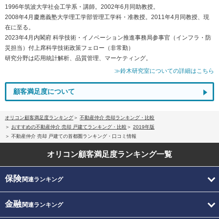
1996年筑波大学社会工学系・講師。2002年6月同助教授。
2008年4月慶應義塾大学理工学部管理工学科・准教授。2011年4月同教授、現
在に至る。
2023年4月内閣府 科学技術・イノベーション推進事務局参事官（インフラ・防
災担当）付上席科学技術政策フェロー（非常勤）
研究分野は応用統計解析、品質管理、マーケティング。
≫鈴木研究室についての詳細はこちら
顧客満足度について
オリコン顧客満足度ランキング
不動産仲介 売却ランキング・比較
おすすめの不動産仲介 売却 戸建てランキング・比較
2019年版
不動産仲介 売却 戸建ての首都圏ランキング・口コミ情報
オリコン顧客満足度
ランキング一覧
保険
関連ランキング
金融
関連ランキング