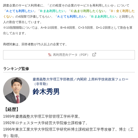
調査企業のサービス利用者に、「どの程度その企業のサービスを再利用したいか」について
「
A:とても利用したい
」「
B:まあ利用したい
」「
C:あまり利用したくない
」「
D：全く利用した
くない
」の4段階で評価してもらい、「
A:とても利用したい
」「
B:まあ利用したい
」と回答した
人の割合で算出しています。
※10段階聴取については、A=9-10回答、B=6-8回答、C=3-5回答、D=1-2回答として割合を算
出しております。
商標対象は、回答者数が75人以上の企業です。
再利用意向データ（PDF）
ランキング監修
慶應義塾大学理工学部教授／内閣府 上席科学技術政策フェロー
（非常勤）
鈴木秀男
【経歴】
1989年慶應義塾大学理工学部管理工学科卒業。
1992年ロチェスター大学経営大学院修士課程修了。
1996年東京工業大学大学院理工学研究科博士課程経営工学専攻修了。博士（工
学）取得。