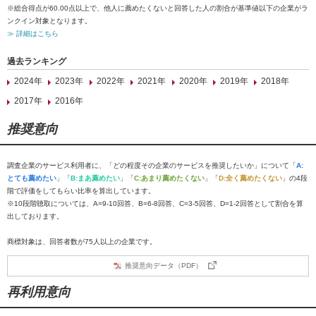
※総合得点が60.00点以上で、他人に薦めたくないと回答した人の割合が基準値以下の企業がラ
ンクイン対象となります。
≫ 詳細はこちら
過去ランキング
2024年
2023年
2022年
2021年
2020年
2019年
2018年
2017年
2016年
推奨意向
調査企業のサービス利用者に、「どの程度その企業のサービスを推奨したいか」について「
A:
とても薦めたい
」「
B:まあ薦めたい
」「
C:あまり薦めたくない
」「
D:全く薦めたくない
」の4段
階で評価をしてもらい比率を算出しています。
※10段階聴取については、A=9-10回答、B=6-8回答、C=3-5回答、D=1-2回答として割合を算
出しております。
商標対象は、回答者数が75人以上の企業です。
推奨意向データ（PDF）
再利用意向