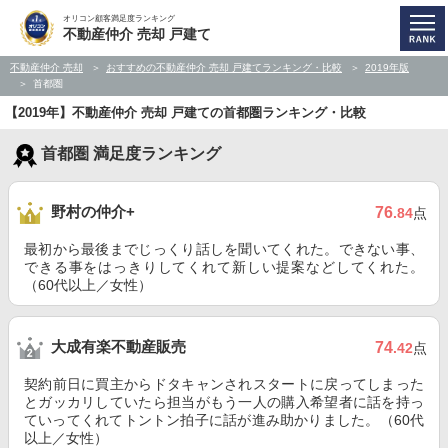
オリコン顧客満足度ランキング
不動産仲介 売却 戸建て
不動産仲介 売却
おすすめの不動産仲介 売却 戸建てランキング・比較
2019年版
首都圏
【2019年】不動産仲介 売却 戸建ての首都圏ランキング・比較
首都圏 満足度ランキング
野村の仲介+
76
.84
点
最初から最後までじっくり話しを聞いてくれた。できない事、
できる事をはっきりしてくれて新しい提案などしてくれた。
（60代以上／女性）
大成有楽不動産販売
74
.42
点
契約前日に買主からドタキャンされスタートに戻ってしまった
とガッカリしていたら担当がもう一人の購入希望者に話を持っ
ていってくれてトントン拍子に話が進み助かりました。（60代
以上／女性）