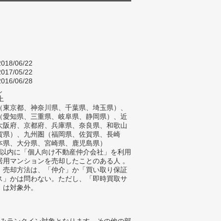
018/06/22
017/05/22
016/06/28
し
上
（東京都、神奈川県、千葉県、埼玉県）、
（愛知県、三重県、岐阜県、静岡県）、近
大阪府、京都府、兵庫県、奈良県、和歌山
賀県）、九州圏（福岡県、佐賀県、長崎
本県、大分県、宮崎県、鹿児島県）
年以内に「個人向け不動産仲介会社」を利用
居用マンションを売却したことのある人 。
、売却方法は、「仲介」か「買い取り保証
ス」かは問わない。ただし、「即時買取サ
」は対象外。