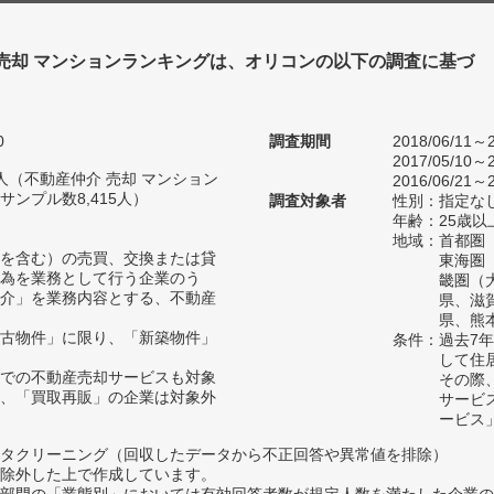
 売却 マンションランキングは、オリコンの以下の調査に基づ
0
調査期間
2018/06/11～2
2017/05/10～2
27人（不動産仲介 売却 マンション
2016/06/21～2
ンプル数8,415人）
調査対象者
性別：指定な
年齢：25歳以
地域：首都圏
を含む）の売買、交換または貸
東海圏
為を業務として行う企業のう
畿圏（
介」を業務内容とする、不動産
県、滋
県、熊
古物件」に限り、「新築物件」
条件：過去7
して住
での不動産売却サービスも対象
その際
、「買取再販」の企業は対象外
サービ
ービス
タクリーニング（回収したデータから不正回答や異常値を排除）
除外した上で作成しています。