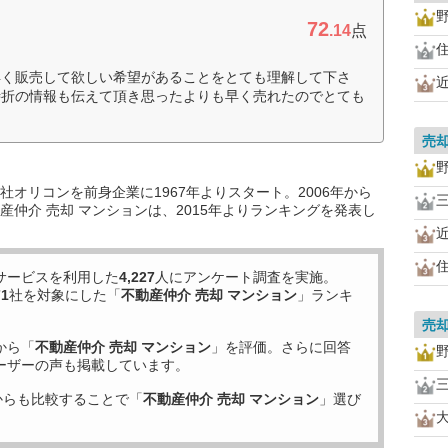
72
.14
点
早く販売して欲しい希望があることをとても理解して下さ
時折の情報も伝えて頂き思ったよりも早く売れたのでとても
売
オリコンを前身企業に1967年よりスタート。2006年から
仲介 売却 マンションは、2015年よりランキングを発表し
サービスを利用した
4,227
人にアンケート調査を実施。
71
社を対象にした「
不動産仲介 売却 マンション
」ランキ
売
から「
不動産仲介 売却 マンション
」を評価。さらに回答
ーザーの声も掲載しています。
からも比較することで「
不動産仲介 売却 マンション
」選び