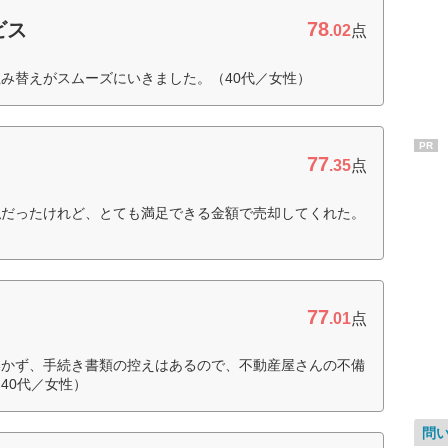
78
ビス
.02
点
み替えがスムーズにいきました。（40代／女性）
PR
77
.35
点
私だったけれど、とても満足できる金額で売却してくれた。
77
.01
点
いかず、手続き書類の控えはあるので、不動産屋さんの不備
40代／女性）
問