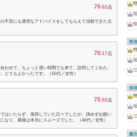
76
.62
点
らの不安にも適切なアドバイスをしてもらえて信頼できた点
担
76
.17
点
に合わせて、ちょっと遅い時間でも来て、説明してくれた。
、とてもよかったです。（50代／女性）
担
75
.92
点
まではいたらず、落胆していた日々でしたが、諦めずお願い
になり、最後は本当にスムーズでした。（40代／女性）
媒