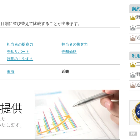
契
項目別に並び替えて比較することが出来ます。
担当者の提案力
担当者の接客力
売却サポート
売却価格
利
利用のしやすさ
東海
近畿
PR