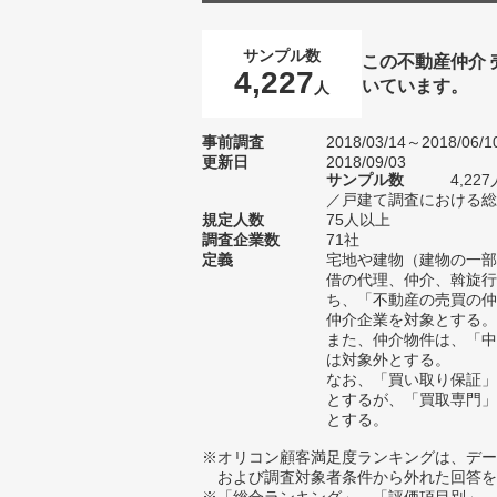
サンプル数
この不動産仲介
4,227
いています。
人
事前調査
2018/03/14～2018/06/1
更新日
2018/09/03
サンプル数
4,2
／戸建て調査における総サ
規定人数
75人以上
調査企業数
71社
定義
宅地や建物（建物の一部
借の代理、仲介、斡旋行
ち、「不動産の売買の仲
仲介企業を対象とする。
また、仲介物件は、「中
は対象外とする。
なお、「買い取り保証」
とするが、「買取専門」
とする。
※オリコン顧客満足度ランキングは、デー
および調査対象者条件から外れた回答を