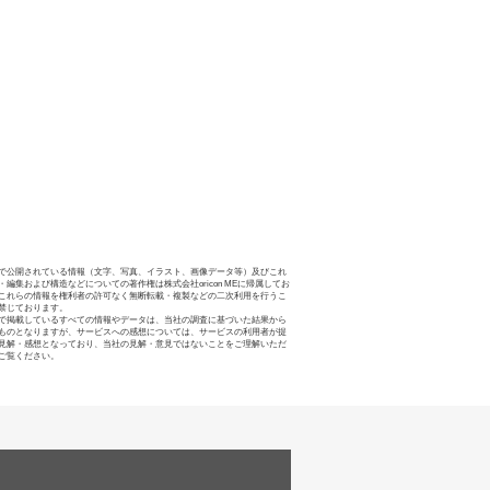
で公開されている情報（文字、写真、イラスト、画像データ等）及びこれ
・編集および構造などについての著作権は株式会社oricon MEに帰属してお
これらの情報を権利者の許可なく無断転載・複製などの二次利用を行うこ
禁じております。
で掲載しているすべての情報やデータは、当社の調査に基づいた結果から
ものとなりますが、サービスへの感想については、サービスの利用者が提
見解・感想となっており、当社の見解・意見ではないことをご理解いただ
ご覧ください。