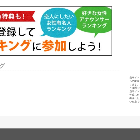
グ
当サイト
らの配置
ります。
とは固く
当サイト
作成した
出された
いた上で