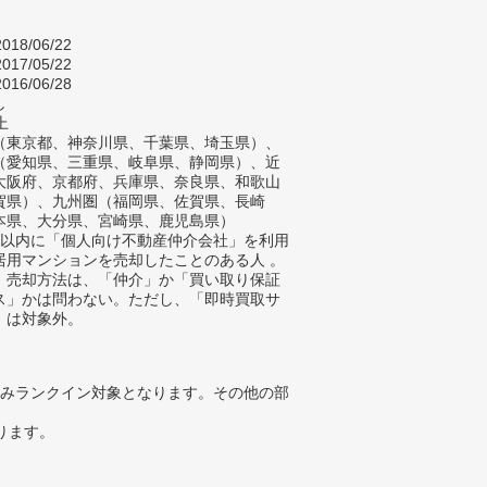
018/06/22
017/05/22
016/06/28
し
上
（東京都、神奈川県、千葉県、埼玉県）、
（愛知県、三重県、岐阜県、静岡県）、近
大阪府、京都府、兵庫県、奈良県、和歌山
賀県）、九州圏（福岡県、佐賀県、長崎
本県、大分県、宮崎県、鹿児島県）
年以内に「個人向け不動産仲介会社」を利用
居用マンションを売却したことのある人 。
、売却方法は、「仲介」か「買い取り保証
ス」かは問わない。ただし、「即時買取サ
」は対象外。
みランクイン対象となります。その他の部
ります。