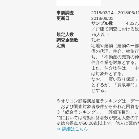
事前調査
2018/03/14～2018/06/1
更新日
2018/09/03
サンプル数
4,2
／戸建て調査における総サ
規定人数
75人以上
調査企業数
71社
定義
宅地や建物（建物の一部
借の代理、仲介、斡旋行
ち、「不動産の売買の仲
仲介企業を対象とする。
また、仲介物件は、「中
は対象外とする。
なお、「買い取り保証」
とするが、「買取専門」
とする。
※オリコン顧客満足度ランキングは、デー
および調査対象者条件から外れた回答を
※「総合ランキング」、「評価項目別」、
門においては有効回答者数が規定人数の半
※総合得点が60.00点以上で、他人に
≫ 詳細はこちら