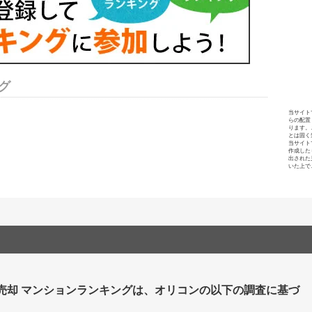
グ
当サイト
らの配置
ります。
とは固く
当サイト
作成した
出された
いた上で
 売却 マンションランキングは、オリコンの以下の調査に基づ