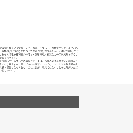
で公開されている情報（文字、写真、イラスト、画像データ等）及びこれ
・編集および構造などについての著作権は株式会社oricon MEに帰属してお
これらの情報を権利者の許可なく無断転載・複製などの二次利用を行うこ
禁じております。
で掲載しているすべての情報やデータは、当社の調査に基づいた結果から
ものとなりますが、サービスへの感想については、サービスの利用者が提
見解・感想となっており、当社の見解・意見ではないことをご理解いただ
ご覧ください。