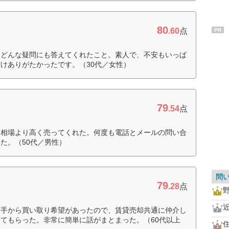
80
.60
点
PR
、どんな疑問にも答えてくれたこと。素人で、不安もいっぱ
けありがたかったです。（30代／女性）
79
.54
点
も相場より高く売ってくれた。何度も電話とメールの問い合
た。（50代／男性）
問
79
.28
点
り手から買い取り希望があったので、賃貸売却共通に仲介し
てもらった。非常に簡単に話がまとまった。（60代以上