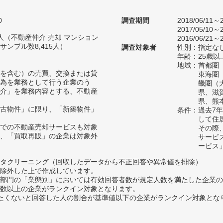
0
調査期間
2018/06/11～2
2017/05/10～2
27人（不動産仲介 売却 マンション
2016/06/21～2
ンプル数8,415人）
調査対象者
性別：指定な
年齢：25歳以
地域：首都圏
を含む）の売買、交換または貸
東海圏
為を業務として行う企業のう
畿圏（
介」を業務内容とする、不動産
県、滋
県、熊
古物件」に限り、「新築物件」
条件：過去7
して住
での不動産売却サービスも対象
その際
、「買取再販」の企業は対象外
サービ
ービス
タクリーニング（回収したデータから不正回答や異常値を排除）
除外した上で作成しています。
部門の「業態別」においては有効回答者数が規定人数を満たした企業の
数以上の企業がランクイン対象となります。
薦めたくないと回答した人の割合が基準値以下の企業がランクイン対象とな