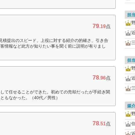
担
79
.19
点
見積提出のスピード、上役に対する紹介の的確さ、引き合
顧客情報など此方が知りたい事を聞く前に説明が有りまし
担
78
.96
点
心して任せることができた。初めての売却だったが手続き関
ともなかった。（40代／男性）
媒
78
.51
点