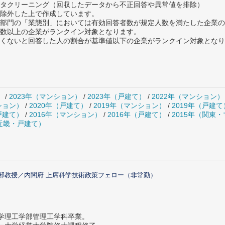
タクリーニング（回収したデータから不正回答や異常値を排除）
除外した上で作成しています。
部門の「業態別」においては有効回答者数が規定人数を満たした企業の
数以上の企業がランクイン対象となります。
めたくないと回答した人の割合が基準値以下の企業がランクイン対象とな
）
/
2023年（マンション）
/
2023年（戸建て）
/
2022年（マンション）
ション）
/
2020年（戸建て）
/
2019年（マンション）
/
2019年（戸建て
戸建て）
/
2016年（マンション）
/
2016年（戸建て）
/
2015年（関東
（近畿・戸建て）
部教授／内閣府 上席科学技術政策フェロー（非常勤）
大学理工学部管理工学科卒業。