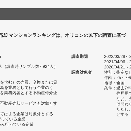
 売却 マンションランキングは、オリコンの以下の調査に基づ
5
調査期間
2022/03/28～2
2021/04/06～2
75人（調査時サンプル数7,924人）
2020/04/21～2
調査対象者
性別：指定な
年齢：25～79
を含む）の売買、交換または貸
地域：全国
為を業務として行う企業のう
条件：過去7
を業務内容とする不動産仲介企
住居用
なお、
不動産売却サービスも対象とす
は問わ
ただし
てはまる企業は対象外とする
とする
行っている企業
のみ行っている企業