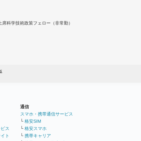
付上席科学技術政策フェロー（非常勤）
版
通信
ト
スマホ・携帯通信サービス
└
格安SIM
ービス
└
格安スマホ
サイト
└
携帯キャリア