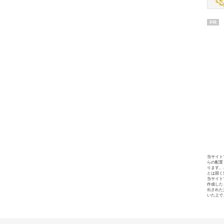
PR
当サイト
らの配置
ります。
とは固く
当サイト
作成した
出された
いた上で