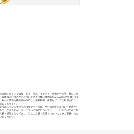
で公開されている情報（文字、写真、イラスト、画像データ等）及びこれ
・編集および構造などについての著作権は株式会社oricon MEに帰属してお
これらの情報を権利者の許可なく無断転載・複製などの二次利用を行うこ
禁じております。
で掲載しているすべての情報やデータは、当社の調査に基づいた結果から
ものとなりますが、サービスへの感想については、サービスの利用者が提
見解・感想となっており、当社の見解・意見ではないことをご理解いただ
ご覧ください。