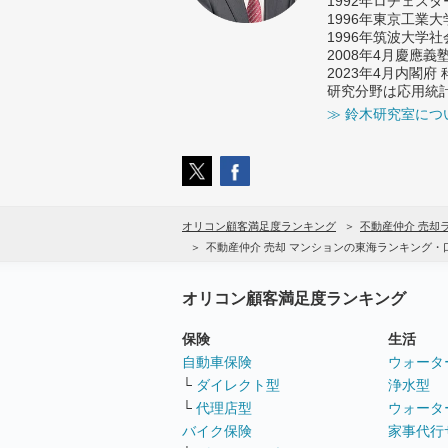
1992年ロチェス
1996年東京工業
1996年筑波大学
2008年4月慶應
2023年4月内閣
研究分野は応用統
≫ 鈴木研究室につ
オリコン顧客満足度ランキング
不動産仲介 売却
不動産仲介 売却 マンションの東海ランキング・
オリコン顧客満足度ランキング
保険
生活
自動車保険
ウォータ
└
ダイレクト型
浄水型
└
代理店型
ウォータ
バイク保険
家事代行