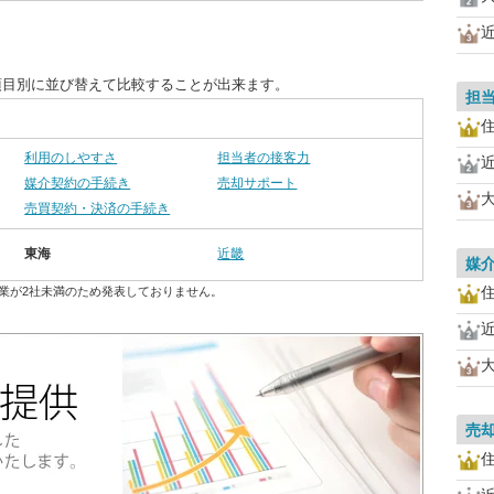
項目別に並び替えて比較することが出来ます。
担
利用のしやすさ
担当者の接客力
媒介契約の手続き
売却サポート
売買契約・決済の手続き
東海
近畿
媒
業が2社未満のため発表しておりません。
売