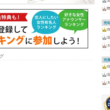
売
グ
売