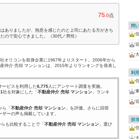
75
.0
点
問
分はありましたが、熱意を感じたのと上司にあたる方がきち
たので安心できました。（30代／男性）
オリコンを前身企業に1967年よりスタート。2006年から
仲介 売却 マンションは、2015年よりランキングを発表し
利
サービスを利用した
6,775
人にアンケート調査を実施。
61
社を対象にした「
不動産仲介 売却 マンション
」ランキ
から「
不動産仲介 売却 マンション
」を評価。さらに回答
ーザーの声も掲載しています。
担
からも比較することで「
不動産仲介 売却 マンション
」選び