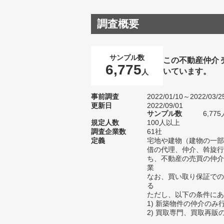
調査概要
サンプル数
この不動産仲介
6,775
いています。
人
事前調査
2022/01/10～2022/03/2
更新日
2022/09/01
サンプル数
6,7
規定人数
100人以上
調査企業数
61社
定義
宅地や建物（建物の一部
借の代理、仲介、斡旋行
ち、不動産の売買の仲介
業
なお、買い取り保証での
る
ただし、以下の条件にあ
1) 新築物件の仲介のみ
2) 買取専門、買取再販