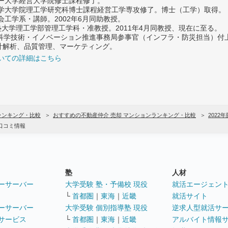
ター大学経営大学院修士課程修了。
大学大学院理工学研究科博士課程経営工学専攻修了。博士（工学）取得。
社会工学系・講師。2002年6月同助教授。
義塾大学理工学部管理工学科・准教授。2011年4月同教授、現在に至る。
府 科学技術・イノベーション推進事務局参事官（インフラ・防災担当）
計解析、品質管理、マーケティング。
いての詳細はこちら
ランキング・比較
おすすめの不動産仲介 売却 マンションランキング・比較
2022年
口コミ情報
塾
人材
ーサーバー
大学受験 塾・予備校 現役
就活エージェン
└
首都圏
｜
東海
｜
近畿
就活サイト
ーサーバー
大学受験 個別指導塾 現役
逆求人型就活サ
サービス
└
首都圏
｜
東海
｜
近畿
アルバイト情報