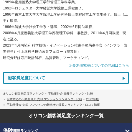
1989年慶應義塾大学理工学部管理工学科卒業。
1992年ロチェスター大学経営大学院修士課程修了。
1996年東京工業大学大学院理工学研究科博士課程経営工学専攻修了。博士（工
学）取得。
1996年筑波大学社会工学系・講師。2002年6月同助教授。
2008年4月慶應義塾大学理工学部管理工学科・准教授。2011年4月同教授、現
在に至る。
2023年4月内閣府 科学技術・イノベーション推進事務局参事官（インフラ・防
災担当）付上席科学技術政策フェロー（非常勤）
研究分野は応用統計解析、品質管理、マーケティング。
≫鈴木研究室についての詳細はこちら
顧客満足度について
オリコン顧客満足度ランキング
不動産仲介 売却ランキング・比較
おすすめの不動産仲介 売却 マンションランキング・比較
2022年版
不動産仲介 売却 マンションの担当者の提案力ランキング・口コミ情報
オリコン顧客満足度
ランキング一覧
保険
関連ランキング