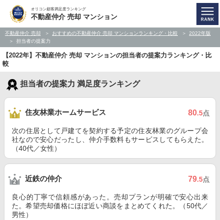
オリコン顧客満足度ランキング
不動産仲介 売却 マンション
不動産仲介 売却
おすすめの不動産仲介 売却 マンションランキング・比較
2022年版
担当者の提案力
【2022年】不動産仲介 売却 マンションの担当者の提案力ランキング・比
較
担当者の提案力 満足度ランキング
住友林業ホームサービス
80
.5
点
次の住居として戸建てを契約する予定の住友林業のグループ会
社なので安心だったし、仲介手数料もサービスしてもらえた。
（40代／女性）
近鉄の仲介
79
.5
点
良心的丁寧で信頼感があった。売却プランが明確で安心出来
た。希望売却価格にほぼ近い商談をまとめてくれた。（50代／
男性）