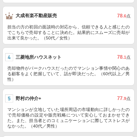
大成有楽不動産販売
78
.6
点
担当の方の初回の面談時の対応から、信頼できる人と感じたの
でこちらで売却することに決めた。結果的にスムーズに売却が
出来て良かった。（50代／女性）
三菱地所ハウスネット
78
.1
点
売却物件がパークハウスだったのでマンション事情や関心のあ
る顧客をよく把握していて、話が即決だった。（60代以上／男
性）
野村の仲介+
77
.9
点
マンションが立地していた場所周辺の市場動向に詳しかったの
で売却価格の設定や販売戦略について安心しておまかせでき
た。また、担当者とのコミュニケーションに際してストレスが
なかった。（40代／男性）