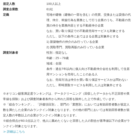
規定人数
100人以上
調査企業数
61社
定義
宅地や建物（建物の一部を含む）の売買、交換または貸借の代
理、仲介、斡旋行為を業務として行う企業のうち、不動産の売
買の仲介を業務内容とする不動産仲介企業
なお、買い取り保証での不動産売却サービスも対象とする
ただし、以下の条件にあてはまる企業は対象外とする
1) 新築物件の仲介のみ行っている企業
2) 買取専門、買取再販のみ行っている企業
調査対象者
性別：指定なし
年齢：25～79歳
地域：全国
条件：過去7年以内に個人向け不動産仲介会社を利用して住居
用マンションを売却したことのある人
なお、売却方法は仲介か買い取り保証サービスかは問わない
ただし、即時買取サービスを利用した人は対象外とする
※オリコン顧客満足度ランキングは、データクリーニング（回収したデータから不正回答や異
常値を排除）および調査対象者条件から外れた回答を除外した上で作成しています。
※「総合ランキング」、「評価項目別」、部門の「業態別」においては有効回答者数が規定人
数を満たした企業のみランクイン対象となります。その他の部門においては有効回答者数が規
定人数の半数以上の企業がランクイン対象となります。
※総合得点が60.0点以上で、他人に薦めたくないと回答した人の割合が基準値以下の企業がラ
ンクイン対象となります。
≫ 詳細はこちら