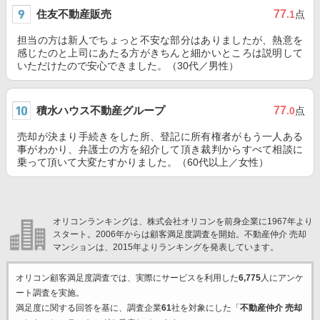
住友不動産販売
77
.1
点
担当の方は新人でちょっと不安な部分はありましたが、熱意を
感じたのと上司にあたる方がきちんと細かいところは説明して
いただけたので安心できました。（30代／男性）
積水ハウス不動産グループ
77
.0
点
売却が決まり手続きをした所、登記に所有権者がもう一人ある
事がわかり、弁護士の方を紹介して頂き裁判からすべて相談に
乗って頂いて大変たすかりました。（60代以上／女性）
オリコンランキングは、株式会社オリコンを前身企業に1967年より
スタート。2006年からは顧客満足度調査を開始。不動産仲介 売却
マンションは、2015年よりランキングを発表しています。
オリコン顧客満足度調査では、実際にサービスを利用した
6,775
人にアンケ
ート調査を実施。
満足度に関する回答を基に、調査企業
61
社を対象にした「
不動産仲介 売却