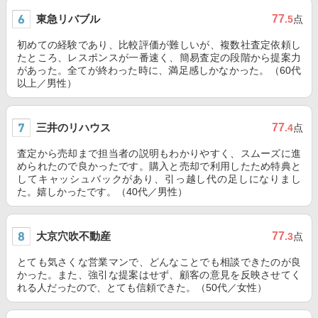
東急リバブル
77
.5
点
初めての経験であり、比較評価が難しいが、複数社査定依頼し
たところ、レスポンスが一番速く、簡易査定の段階から提案力
があった。全てが終わった時に、満足感しかなかった。（60代
以上／男性）
三井のリハウス
77
.4
点
査定から売却まで担当者の説明もわかりやすく、スムーズに進
められたので良かったです。購入と売却で利用したため特典と
してキャッシュバックがあり、引っ越し代の足しになりまし
た。嬉しかったです。（40代／男性）
大京穴吹不動産
77
.3
点
とても気さくな営業マンで、どんなことでも相談できたのが良
かった。また、強引な提案はせず、顧客の意見を反映させてく
れる人だったので、とても信頼できた。（50代／女性）