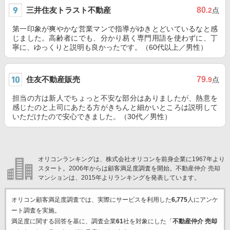
三井住友トラスト不動産
80
.2
点
第一印象が爽やかな営業マンで指導がゆきとどいているなと感
じました。高齢者にでも、分かり易く専門用語を使わずに、丁
寧に、ゆっくりと説明も良かったです。（60代以上／男性）
住友不動産販売
79
.9
点
担当の方は新人でちょっと不安な部分はありましたが、熱意を
感じたのと上司にあたる方がきちんと細かいところは説明して
いただけたので安心できました。（30代／男性）
オリコンランキングは、株式会社オリコンを前身企業に1967年より
スタート。2006年からは顧客満足度調査を開始。不動産仲介 売却
マンションは、2015年よりランキングを発表しています。
オリコン顧客満足度調査では、実際にサービスを利用した
6,775
人にアンケ
ート調査を実施。
満足度に関する回答を基に、調査企業
61
社を対象にした「
不動産仲介 売却