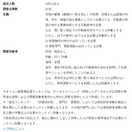
規定人数
100人以上
調査企業数
61社
定義
宅地や建物（建物の一部を含む）の売買、交換または貸借の代
理、仲介、斡旋行為を業務として行う企業のうち、不動産の売
買の仲介を業務内容とする不動産仲介企業
なお、買い取り保証での不動産売却サービスも対象とする
ただし、以下の条件にあてはまる企業は対象外とする
1) 新築物件の仲介のみ行っている企業
2) 買取専門、買取再販のみ行っている企業
調査対象者
性別：指定なし
年齢：25～79歳
地域：全国
条件：過去7年以内に個人向け不動産仲介会社を利用して住居
用マンションを売却したことのある人
なお、売却方法は仲介か買い取り保証サービスかは問わない
ただし、即時買取サービスを利用した人は対象外とする
※オリコン顧客満足度ランキングは、データクリーニング（回収したデータから不正回答や異
常値を排除）および調査対象者条件から外れた回答を除外した上で作成しています。
※「総合ランキング」、「評価項目別」、部門の「業態別」においては有効回答者数が規定人
数を満たした企業のみランクイン対象となります。その他の部門においては有効回答者数が規
定人数の半数以上の企業がランクイン対象となります。
※総合得点が60.0点以上で、他人に薦めたくないと回答した人の割合が基準値以下の企業がラ
ンクイン対象となります。
≫ 詳細はこちら