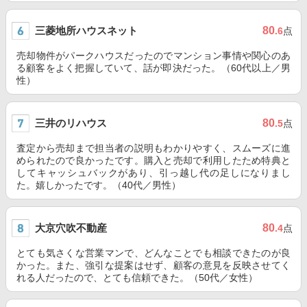
三菱地所ハウスネット
80
.6
点
売却物件がパークハウスだったのでマンション事情や関心のあ
る顧客をよく把握していて、話が即決だった。（60代以上／男
性）
三井のリハウス
80
.5
点
査定から売却まで担当者の説明もわかりやすく、スムーズに進
められたので良かったです。購入と売却で利用したため特典と
してキャッシュバックがあり、引っ越し代の足しになりまし
た。嬉しかったです。（40代／男性）
大京穴吹不動産
80
.4
点
とても気さくな営業マンで、どんなことでも相談できたのが良
かった。また、強引な提案はせず、顧客の意見を反映させてく
れる人だったので、とても信頼できた。（50代／女性）