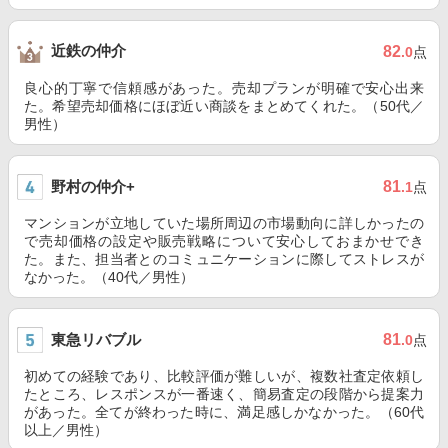
近鉄の仲介
82
.0
点
良心的丁寧で信頼感があった。売却プランが明確で安心出来
た。希望売却価格にほぼ近い商談をまとめてくれた。（50代／
男性）
野村の仲介+
81
.1
点
マンションが立地していた場所周辺の市場動向に詳しかったの
で売却価格の設定や販売戦略について安心しておまかせでき
た。また、担当者とのコミュニケーションに際してストレスが
なかった。（40代／男性）
東急リバブル
81
.0
点
初めての経験であり、比較評価が難しいが、複数社査定依頼し
たところ、レスポンスが一番速く、簡易査定の段階から提案力
があった。全てが終わった時に、満足感しかなかった。（60代
以上／男性）