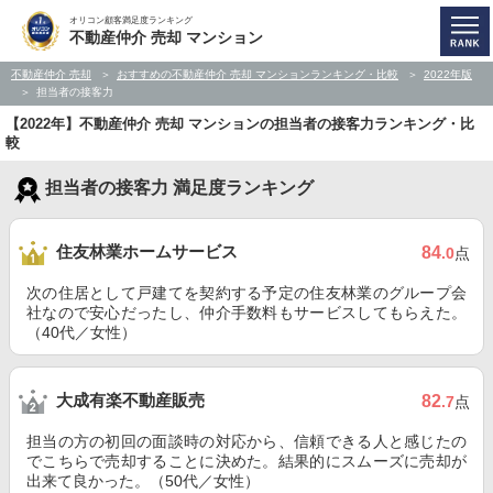
オリコン顧客満足度ランキング
不動産仲介 売却 マンション
不動産仲介 売却
おすすめの不動産仲介 売却 マンションランキング・比較
2022年版
担当者の接客力
【2022年】不動産仲介 売却 マンションの担当者の接客力ランキング・比
較
担当者の接客力 満足度ランキング
住友林業ホームサービス
84
.0
点
次の住居として戸建てを契約する予定の住友林業のグループ会
社なので安心だったし、仲介手数料もサービスしてもらえた。
（40代／女性）
大成有楽不動産販売
82
.7
点
担当の方の初回の面談時の対応から、信頼できる人と感じたの
でこちらで売却することに決めた。結果的にスムーズに売却が
出来て良かった。（50代／女性）