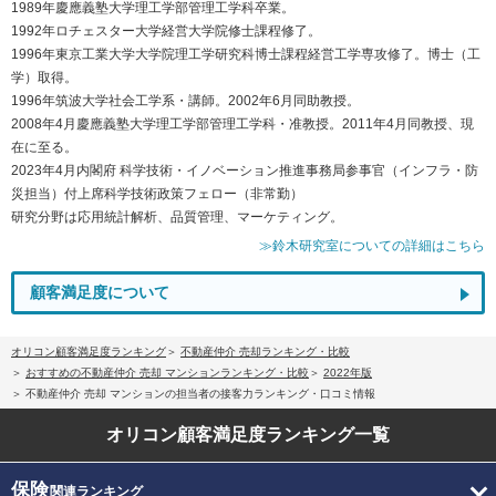
1989年慶應義塾大学理工学部管理工学科卒業。
1992年ロチェスター大学経営大学院修士課程修了。
1996年東京工業大学大学院理工学研究科博士課程経営工学専攻修了。博士（工
学）取得。
1996年筑波大学社会工学系・講師。2002年6月同助教授。
2008年4月慶應義塾大学理工学部管理工学科・准教授。2011年4月同教授、現
在に至る。
2023年4月内閣府 科学技術・イノベーション推進事務局参事官（インフラ・防
災担当）付上席科学技術政策フェロー（非常勤）
研究分野は応用統計解析、品質管理、マーケティング。
≫鈴木研究室についての詳細はこちら
顧客満足度について
オリコン顧客満足度ランキング
不動産仲介 売却ランキング・比較
おすすめの不動産仲介 売却 マンションランキング・比較
2022年版
不動産仲介 売却 マンションの担当者の接客力ランキング・口コミ情報
オリコン顧客満足度
ランキング一覧
保険
関連ランキング