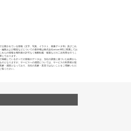
で公開されている情報（文字、写真、イラスト、画像データ等）及びこれ
・編集および構造などについての著作権は株式会社oricon MEに帰属してお
これらの情報を権利者の許可なく無断転載・複製などの二次利用を行うこ
禁じております。
で掲載しているすべての情報やデータは、当社の調査に基づいた結果から
ものとなりますが、サービスへの感想については、サービスの利用者が提
見解・感想となっており、当社の見解・意見ではないことをご理解いただ
ご覧ください。