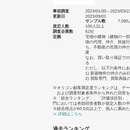
事前調査
2023/01/30～2023/03/2
更新日
2023/09/01
サンプル数
7,0
規定人数
100人以上
調査企業数
62社
定義
宅地や建物（建物の一部
借の代理、仲介、斡旋行
ち、不動産の売買の仲介
業
なお、買い取り保証での
る
ただし、以下の条件にあ
1) 新築物件の仲介のみ
2) 買取専門、買取再販
※オリコン顧客満足度ランキングは、デー
および調査対象者条件から外れた回答を
※「総合ランキング」、「評価項目別」、
門においては有効回答者数が規定人数の半
※総合得点が60.0点以上で、他人に薦
≫ 詳細はこちら
過去ランキング