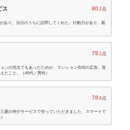
80
ビス
.1
点
ンがあり、当日のうちに訪問してくれた。行動力があり、親
79
.1
点
ションの売主でもあったためか、マンション売却の広告、宣
えたこと。（40代／男性）
78
ト
.6
点
で三菱の仲介サービスで売っていただきました。スマートで
性）