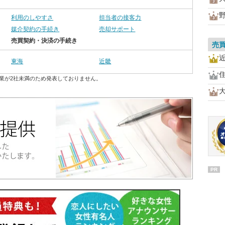
利用のしやすさ
担当者の接客力
媒介契約の手続き
売却サポート
売買契約・決済の手続き
売
東海
近畿
業が2社未満のため発表しておりません。
PR