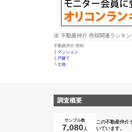
不動産仲介 売却関連ランキン
不動産仲介 売却
マンション
戸建て
土地
調査概要
サンプル数
この不動産仲介
7,080
いています。
人