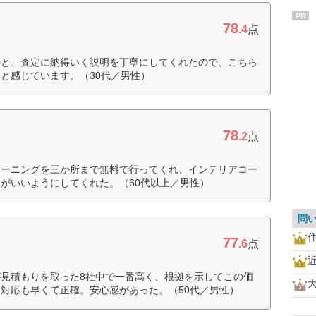
PR
78
.4
点
のと、査定に納得いく説明を丁寧にしてくれたので、こちら
と感じています。（30代／男性）
78
.2
点
リーニングを三か所まで無料で行ってくれ、インテリアコー
がいいようにしてくれた。（60代以上／男性）
問
77
.6
点
見積もりを取った8社中で一番高く、根拠を示してこの価
対応も早くて正確。安心感があった。（50代／男性）