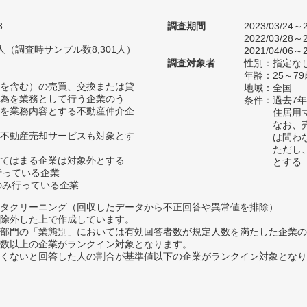
3
調査期間
2023/03/24～2
2022/03/28～2
80人（調査時サンプル数8,301人）
2021/04/06～2
調査対象者
性別：指定な
年齢：25～79
を含む）の売買、交換または貸
地域：全国
為を業務として行う企業のう
条件：過去7
を業務内容とする不動産仲介企
住居用
なお、
不動産売却サービスも対象とす
は問わ
ただし
てはまる企業は対象外とする
とする
行っている企業
のみ行っている企業
タクリーニング（回収したデータから不正回答や異常値を排除）
除外した上で作成しています。
部門の「業態別」においては有効回答者数が規定人数を満たした企業の
数以上の企業がランクイン対象となります。
めたくないと回答した人の割合が基準値以下の企業がランクイン対象とな