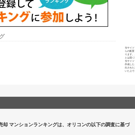
グ
当サイト
らの配置
ります。
とは固く
当サイト
作成した
出された
いた上で
 売却 マンションランキングは、オリコンの以下の調査に基づ