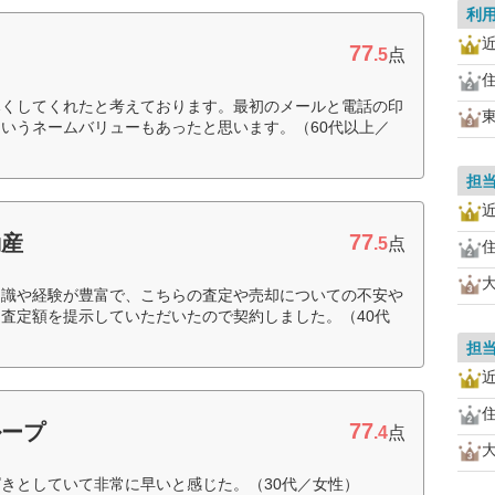
利
77
.5
点
尽くしてくれたと考えております。最初のメールと電話の印
いうネームバリューもあったと思います。（60代以上／
担
77
動産
.5
点
知識や経験が豊富で、こちらの査定や売却についての不安や
査定額を提示していただいたので契約しました。（40代
担
77
ループ
.4
点
きとしていて非常に早いと感じた。（30代／女性）