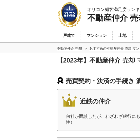
オリコン顧客満足度ランキ
不動産仲介 売
戸建て
マンション
土地
不動産仲介 売却
おすすめの不動産仲介 売却 マ
【2023年】不動産仲介 売
売買契約・決済の手続き 
近鉄の仲介
何社か面談したが、わざわざ銀行にも
性）