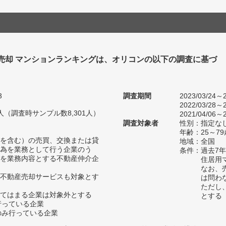
 売却 マンションランキングは、オリコンの以下の調査に基づ
3
調査期間
2023/03/24～2
2022/03/28～2
80人（調査時サンプル数8,301人）
2021/04/06～2
調査対象者
性別：指定な
年齢：25～79
を含む）の売買、交換または貸
地域：全国
為を業務として行う企業のう
条件：過去7
を業務内容とする不動産仲介企
住居用
なお、
不動産売却サービスも対象とす
は問わ
ただし
てはまる企業は対象外とする
とする
行っている企業
のみ行っている企業