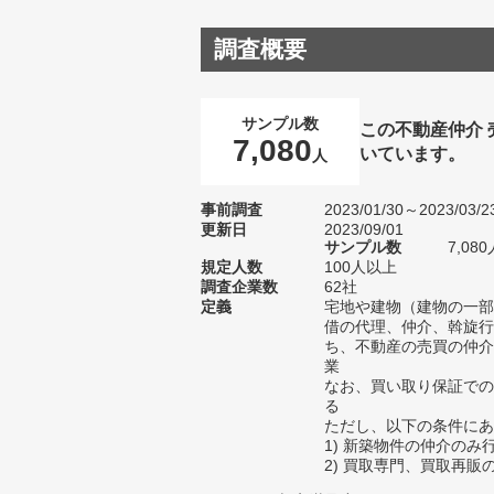
調査概要
サンプル数
この不動産仲介
7,080
いています。
人
事前調査
2023/01/30～2023/03/2
更新日
2023/09/01
サンプル数
7,0
規定人数
100人以上
調査企業数
62社
定義
宅地や建物（建物の一部
借の代理、仲介、斡旋行
ち、不動産の売買の仲介
業
なお、買い取り保証での
る
ただし、以下の条件にあ
1) 新築物件の仲介のみ
2) 買取専門、買取再販