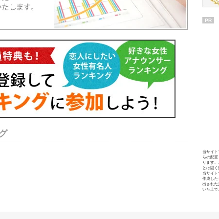
PR
グ
当サイト
らの配置
ります。
とは固く
当サイト
作成した
出された
いた上で