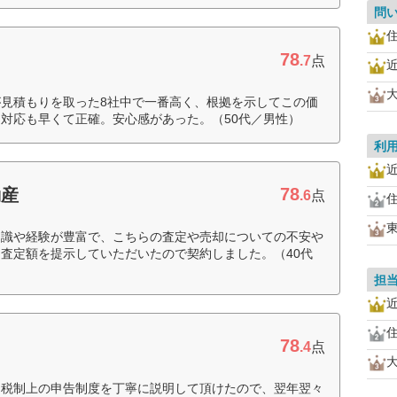
問
78
.7
点
見積もりを取った8社中で一番高く、根拠を示してこの価
対応も早くて正確。安心感があった。（50代／男性）
利
78
動産
.6
点
知識や経験が豊富で、こちらの査定や売却についての不安や
査定額を提示していただいたので契約しました。（40代
担
78
.4
点
、税制上の申告制度を丁寧に説明して頂けたので、翌年翌々