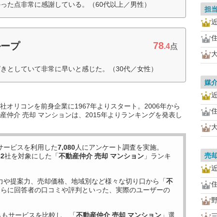
った点非常に感謝している。（60代以上／男性）
担
78
ループ
.4
点
きとしていて非常に早いと感じた。（30代／女性）
媒
オリコンを前身企業に1967年よりスタート。2006年から
仲介 売却 マンションは、2015年よりランキングを発表し
サービスを利用した
7,080
人にアンケート調査を実施。
売
62
社を対象にした「
不動産仲介 売却 マンション
」ランキ
力や提案力、売却価格、地域別など様々な切り口から「
不
さらに回答者の口コミや評判といった、実際のユーザーの
らもサービスを比較し、「
不動産仲介 売却 マンション
」選