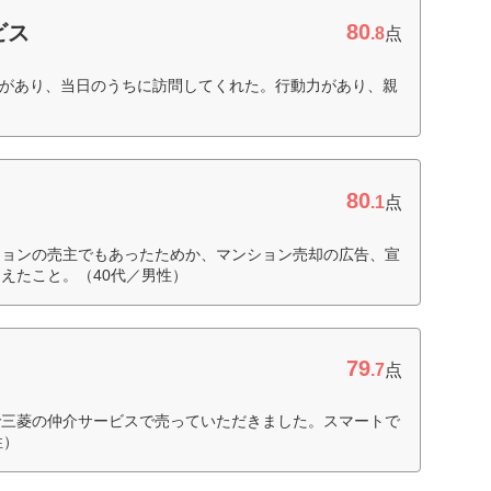
80
ビス
.8
点
ンがあり、当日のうちに訪問してくれた。行動力があり、親
80
.1
点
ションの売主でもあったためか、マンション売却の広告、宣
えたこと。（40代／男性）
79
ト
.7
点
で三菱の仲介サービスで売っていただきました。スマートで
性）