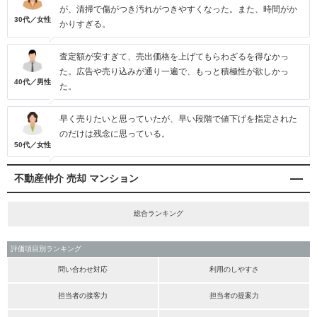
が、清掃で傷がつき汚れがつきやすくなった。また、時間がか
30代／女性
かりすぎる。
査定額が安すぎて、売出価格を上げてもらわざるを得なかっ
た。広告や売り込みが通り一遍で、もっと積極性が欲しかっ
40代／男性
た。
早く売りたいと思っていたが、早い段階で値下げを指定された
のだけは残念に思っている。
50代／女性
不動産仲介 売却 マンション
総合ランキング
評価項目別ランキング
問い合わせ対応
利用のしやすさ
担当者の接客力
担当者の提案力