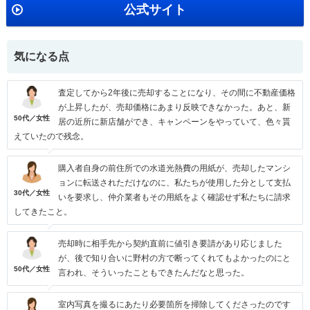
公式サイト
気になる点
査定してから2年後に売却することになり、その間に不動産価格
が上昇したが、売却価格にあまり反映できなかった。あと、新
50代／女性
居の近所に新店舗ができ、キャンペーンをやっていて、色々貰
えていたので残念。
購入者自身の前住所での水道光熱費の用紙が、売却したマンシ
ョンに転送されただけなのに、私たちが使用した分として支払
30代／女性
いを要求し、仲介業者もその用紙をよく確認せず私たちに請求
してきたこと。
売却時に相手先から契約直前に値引き要請があり応じました
が、後で知り合いに野村の方で断ってくれてもよかったのにと
50代／女性
言われ、そういったこともできたんだなと思った。
室内写真を撮るにあたり必要箇所を掃除してくださったのです