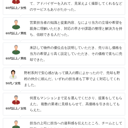
て、アドバイザーを入れて、見栄えよく撮影してくれるなど
60代以上／女性
のサービスもありがたかった。
営業担当者の知識と提案内容、なにより当方の立場や希望を
親身に理解いただき、対応の早さや課題の整理と解決力を持
60代以上／男性
ち、信頼できる人だった。
来訪して物件の優位点を説明していただき、売り出し価格を
当方の希望より高く設定していただき、その価格で直ちに売
60代以上／男性
却できた。
野村系列で安心感があって購入の際によかったので、売却も野
村の仲介に頼んだ。いずれの担当者も丁寧でよく対応してくれ
50代／女性
ました。
何度もマンションまで足を運んでくださり、提案をしてもら
えた。 複数の業者に見積もらせて、高価格を引き出しても
60代以上／女性
らえた。
担当の上司に担当への違和感を伝えたところ、チームとして