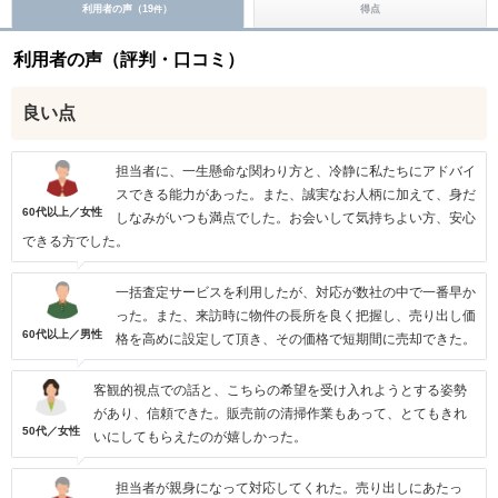
利用者の声（
19
）
得点
件
利用者の声（評判・口コミ）
良い点
担当者に、一生懸命な関わり方と、冷静に私たちにアドバイ
スできる能力があった。また、誠実なお人柄に加えて、身だ
60代以上／女性
しなみがいつも満点でした。お会いして気持ちよい方、安心
できる方でした。
一括査定サービスを利用したが、対応が数社の中で一番早か
った。また、来訪時に物件の長所を良く把握し、売り出し価
60代以上／男性
格を高めに設定して頂き、その価格で短期間に売却できた。
客観的視点での話と、こちらの希望を受け入れようとする姿勢
があり、信頼できた。販売前の清掃作業もあって、とてもきれ
50代／女性
いにしてもらえたのが嬉しかった。
担当者が親身になって対応してくれた。売り出しにあたっ