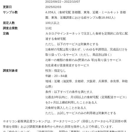
2022/09/22～2022/10/07
更新日
2025/02/03
サンプル数
4,059人（食材宅配 首都圏、東海、近畿・ミールキット 首都
圏、東海、近畿調査における総サンプル数18,692人）
規定人数
100人以上
調査企業数
11社
定義
カタログやインターネットで注文した食材を定期的に自宅に配
達する食材宅配
ただし、以下のサービスは対象外とする
1)食材の宅配は取り扱わず、いわゆる半調理品、完成品だけを
取り扱っているサービス（ただし、商品別は除く）
2)単一の種類の食材のみ(野菜のみ 等)を取り扱うサービス
3)生産者が直接発送するサービス
調査対象者
性別：指定なし
年齢：20～84歳
地域：近畿（滋賀県、京都府、大阪府、兵庫県、奈良県、和歌
山県）
条件：以下すべての条件を満たす人
1)過去3年以内に、月1回以上の食材宅配（定期配送サービス）
を2ヶ月以上継続利用したことがある人
2)食材を購入したことがある人
ただし、お試しサービスのみの利用者は対象外とする
※オリコン顧客満足度ランキングは、データクリーニング（回収したデータから不正回答や異
常値を排除）および調査対象者条件から外れた回答を除外した上で作成しています。
※「総合ランキング」、「評価項目別」、部門の「業態別」においては有効回答者数が規定人