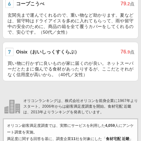
コープこうべ
79
.2
点
玄関先まで運んでくれるので、重い物など助かります。夏など
は、留守時はドライアイスを多めに入れてもらって、雨や留守
中の安全のために、商品の箱を全て覆うカバーをしてくれるの
で、安心です。（50代／女性）
Oisix（おいしっくすくらぶ）
76
.9
点
買い物に行かずに良いものが家に届くのが良い。ネットスーパ
ーだとたまに傷んでる食材があったりするが、ここだとそれが
なく信用度が高いから。（40代／女性）
オリコンランキングは、株式会社オリコンを前身企業に1967年より
スタート。2006年からは顧客満足度調査を開始。食材宅配 近畿
は、2013年よりランキングを発表しています。
オリコン顧客満足度調査では、実際にサービスを利用した
4,059
人にアンケ
ート調査を実施。
満足度に関する回答を基に、調査企業
11
社を対象にした「
食材宅配 近畿
」