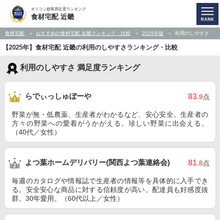
オリコン顧客満足度ランキング
食材宅配 近畿
食材宅配
おすすめの食材宅配 近畿ランキング・比較
2025年版
利用のしやすさ
【2025年】食材宅配 近畿の利用のしやすさランキング・比較
利用のしやすさ 満足度ランキング
らでぃっしゅぼーや
83
.9
点
野菜が無・低農薬、生産者がわかるなど、安心安全。生産者の
方々の野菜への愛着がうかがえる。珍しい野菜に出会える。
（40代／女性）
よつ葉ホームデリバリー(関西よつ葉連絡会)
81
.8
点
毎週のカタログや情報誌で生産者の情報等を具体的に入手でき
る。安全安心な商品に対する信頼度が高い。配達員も好感度抜
群。30年愛用。（60代以上／女性）