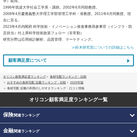
学）取得。
1996年筑波大学社会工学系・講師。2002年6月同助教授。
2008年4月慶應義塾大学理工学部管理工学科・准教授。2011年4月同教授、現
在に至る。
2023年4月内閣府 科学技術・イノベーション推進事務局参事官（インフラ・防
災担当）付上席科学技術政策フェロー（非常勤）
研究分野は応用統計解析、品質管理、マーケティング。
≫鈴木研究室についての詳細はこちら
顧客満足度について
オリコン顧客満足度ランキング
食材宅配ランキング・比較
おすすめの食材宅配 近畿ランキング・比較
2025年版
食材宅配 近畿の利用のしやすさランキング・口コミ情報
オリコン顧客満足度
ランキング一覧
保険
関連ランキング
金融
関連ランキング