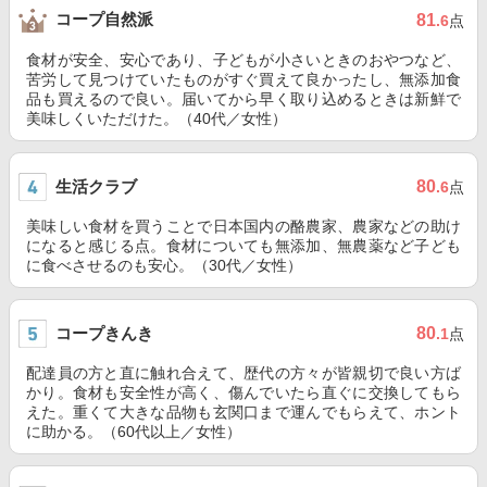
コープ自然派
81
.6
点
食材が安全、安心であり、子どもが小さいときのおやつなど、
苦労して見つけていたものがすぐ買えて良かったし、無添加食
品も買えるので良い。届いてから早く取り込めるときは新鮮で
美味しくいただけた。（40代／女性）
生活クラブ
80
.6
点
美味しい食材を買うことで日本国内の酪農家、農家などの助け
になると感じる点。食材についても無添加、無農薬など子ども
に食べさせるのも安心。（30代／女性）
コープきんき
80
.1
点
配達員の方と直に触れ合えて、歴代の方々が皆親切で良い方ば
かり。食材も安全性が高く、傷んでいたら直ぐに交換してもら
えた。重くて大きな品物も玄関口まで運んでもらえて、ホント
に助かる。（60代以上／女性）