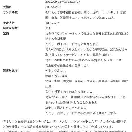
2022/09/22～2022/10/07
更新日
2025/02/03
サンプル数
4,059人（食材宅配 首都圏、東海、近畿・ミールキット 首都
圏、東海、近畿調査における総サンプル数18,692人）
規定人数
100人以上
調査企業数
11社
定義
カタログやインターネットで注文した食材を定期的に自宅に配
達する食材宅配
ただし、以下のサービスは対象外とする
1)食材の宅配は取り扱わず、いわゆる半調理品、完成品だけを
取り扱っているサービス（ただし、商品別は除く）
2)単一の種類の食材のみ(野菜のみ 等)を取り扱うサービス
3)生産者が直接発送するサービス
調査対象者
性別：指定なし
年齢：20～84歳
地域：近畿（滋賀県、京都府、大阪府、兵庫県、奈良県、和歌
山県）
条件：以下すべての条件を満たす人
1)過去3年以内に、月1回以上の食材宅配（定期配送サービス）
を2ヶ月以上継続利用したことがある人
2)食材を購入したことがある人
ただし、お試しサービスのみの利用者は対象外とする
※オリコン顧客満足度ランキングは、データクリーニング（回収したデータから不正回答や異
常値を排除）および調査対象者条件から外れた回答を除外した上で作成しています。
※「総合ランキング」、「評価項目別」、部門の「業態別」においては有効回答者数が規定人