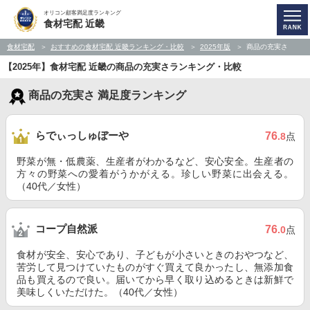
オリコン顧客満足度ランキング
食材宅配 近畿
食材宅配
おすすめの食材宅配 近畿ランキング・比較
2025年版
商品の充実さ
【2025年】食材宅配 近畿の商品の充実さランキング・比較
商品の充実さ 満足度ランキング
らでぃっしゅぼーや
76
.8
点
野菜が無・低農薬、生産者がわかるなど、安心安全。生産者の
方々の野菜への愛着がうかがえる。珍しい野菜に出会える。
（40代／女性）
コープ自然派
76
.0
点
食材が安全、安心であり、子どもが小さいときのおやつなど、
苦労して見つけていたものがすぐ買えて良かったし、無添加食
品も買えるので良い。届いてから早く取り込めるときは新鮮で
美味しくいただけた。（40代／女性）