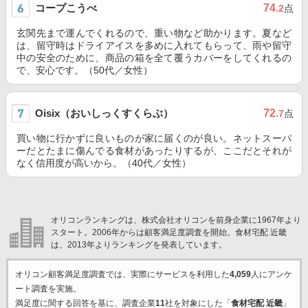
コープこうべ
74
.2
点
玄関先まで運んでくれるので、重い物など助かります。夏など
は、留守時はドライアイスを多めに入れてもらって、雨や留守
中の安全のために、商品の箱を全て覆うカバーをしてくれるの
で、安心です。（50代／女性）
Oisix（おいしっくすくらぶ）
72
.7
点
買い物に行かずに良いものが家に届くのが良い。ネットスーパ
ーだとたまに傷んでる食材があったりするが、ここだとそれが
なく信用度が高いから。（40代／女性）
オリコンランキングは、株式会社オリコンを前身企業に1967年より
スタート。2006年からは顧客満足度調査を開始。食材宅配 近畿
は、2013年よりランキングを発表しています。
オリコン顧客満足度調査では、実際にサービスを利用した
4,059
人にアンケ
ート調査を実施。
満足度に関する回答を基に、調査企業
11
社を対象にした「
食材宅配 近畿
」