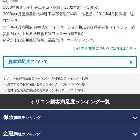
学）取得。
1996年筑波大学社会工学系・講師。2002年6月同助教授。
2008年4月慶應義塾大学理工学部管理工学科・准教授。2011年4月同教授、現
在に至る。
2023年4月内閣府 科学技術・イノベーション推進事務局参事官（インフラ・防
災担当）付上席科学技術政策フェロー（非常勤）
研究分野は応用統計解析、品質管理、マーケティング。
≫鈴木研究室についての詳細はこちら
顧客満足度について
オリコン顧客満足度ランキング
食材宅配ランキング・比較
おすすめの食材宅配 近畿ランキング・比較
2025年版
食材宅配 近畿の商品の充実さランキング・口コミ情報
オリコン顧客満足度
ランキング一覧
保険
関連ランキング
金融
関連ランキング