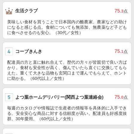
生活クラブ
75
.3
点
美味しい食材を買うことで日本国内の酪農家、農家などの助け
になると感じる点。食材についても無添加、無農薬など子ども
に食べさせるのも安心。（30代／女性）
コープきんき
75
.1
点
配達員の方と直に触れ合えて、歴代の方々が皆親切で良い方ば
かり。食材も安全性が高く、傷んでいたら直ぐに交換してもら
えた。重くて大きな品物も玄関口まで運んでもらえて、ホント
に助かる。（60代以上／女性）
よつ葉ホームデリバリー(関西よつ葉連絡会)
75
.0
点
毎週のカタログや情報誌で生産者の情報等を具体的に入手でき
る。安全安心な商品に対する信頼度が高い。配達員も好感度抜
群。30年愛用。（60代以上／女性）