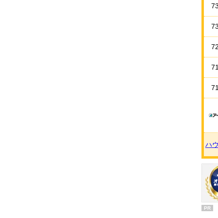
7
7
7
7
7
ハ
PR