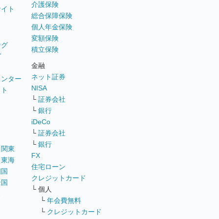
介護保険
サイト
総合保障保険
個人年金保険
変額保険
ング
積立保険
グ
金融
ネット証券
ウンター
NISA
イト
└
証券会社
リ
└
銀行
iDeCo
└
証券会社
└
銀行
｜
関東
FX
｜
東海
住宅ローン
四国
クレジットカード
全国
└ 個人
ス
└
年会費無料
└
クレジットカード