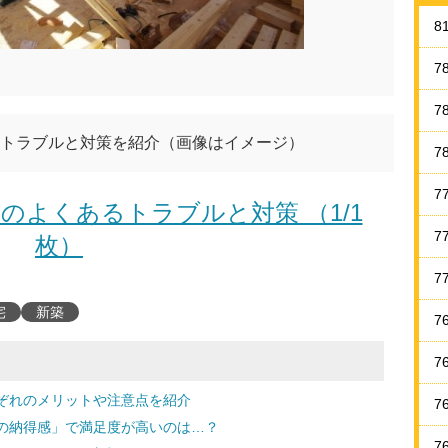
8
7
7
トラブルと対策を紹介（画像はイメージ）
7
7
のよくあるトラブルと対策 （1/1
7
枚）
7
宅
新築
7
7
ぞれのメリットや注意点を紹介
7
の納得感」で満足度が高いのは…？
7