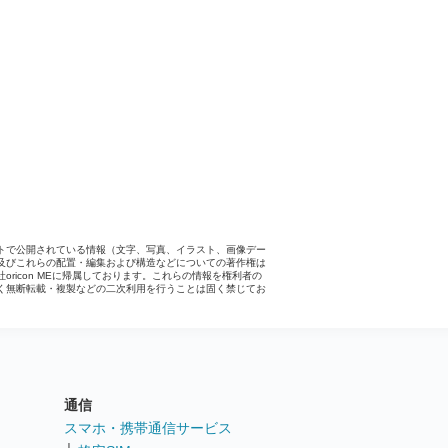
トで公開されている情報（文字、写真、イラスト、画像デー
及びこれらの配置・編集および構造などについての著作権は
社oricon MEに帰属しております。これらの情報を権利者の
く無断転載・複製などの二次利用を行うことは固く禁じてお
。
通信
ト
スマホ・携帯通信サービス