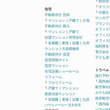
└
総合型
└
オリジ
住宅
└
出版社
不動産仲介 売却
マンガア
└
マンション
｜
戸建て
｜
土地
ブランド
不動産仲介 購入
オフィス
└
マンション
｜
戸建て
オフィス
分譲マンション管理会社
オフィス
└
首都圏
｜
東海
｜
近畿
｜
九州
福利厚生
マンション大規模修繕
電力会社
不動産仲介 賃貸
子ども見
賃貸情報サイト
賃貸マンション
トラベル
住宅設備ショールーム
旅行予約
リフォーム
└
国内旅
└
フルリフォーム
航空券比
└
戸建て
｜
マンション
ホテル比
新築分譲マンション
格安航空券
└
首都圏
｜
東海
｜
近畿
｜
九州
└
国内線
ハウスメーカー 注文住宅
ツアー比