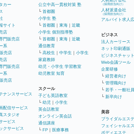
人材紹介会社
タカー
公立中高一貫校対策 塾
（採用担当向け）
人材派遣会社
ス
└
首都圏
（採用担当向け）
社
小学生 塾
アルバイト求人
報サイト
└
首都圏
｜
東海
｜
近畿
売店
小学生 個別指導塾
ビジネス
専門販売店
└
首都圏
｜
東海
｜
近畿
法人カーリース
ー系
通信教育
ネット印刷通販
販売店
└
高校生
｜
中学生
｜
小学生
ビジネスチャッ
売店
家庭教師
Web会議ツール
専門販売店
幼児・小学生 学習教室
企業研修
ー系
幼児教室 知育
└
経営者向け
販売店
└
管理職向け
スクール
└
若手・一般社
テナンスサービス
子ども英語教室
└
新卒向け
└
幼児
｜
小学生
画配信サービス
英会話教室
美容
真スタジオ
オンライン英会話
ブライダルエス
サービス
通信講座
フェイシャルエ
ックサービス
└
FP
｜
医療事務
ボディエステ