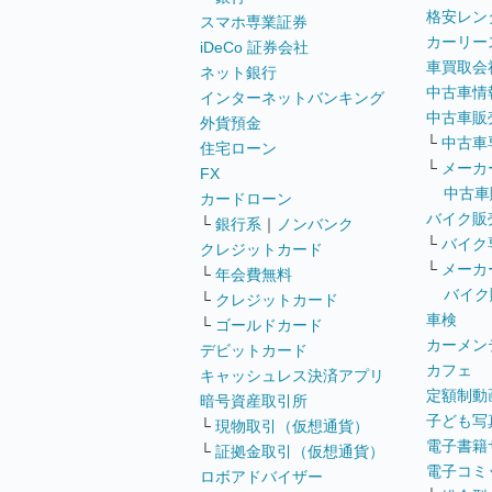
格安レン
スマホ専業証券
カーリー
iDeCo 証券会社
車買取会
ネット銀行
中古車情
インターネットバンキング
中古車販
外貨預金
└
中古車
住宅ローン
└
メーカ
FX
中古車
カードローン
バイク販
└
銀行系
｜
ノンバンク
└
バイク
クレジットカード
└
メーカ
└
年会費無料
バイク
└
クレジットカード
車検
└
ゴールドカード
カーメン
デビットカード
カフェ
キャッシュレス決済アプリ
定額制動
暗号資産取引所
子ども写
└
現物取引（仮想通貨）
電子書籍
└
証拠金取引（仮想通貨）
電子コミ
ロボアドバイザー