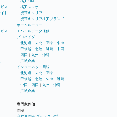
└
格安SIM
ービス
└
格安スマホ
サイト
└
携帯キャリア
└
携帯キャリア格安ブランド
ホームルーター
ービス
モバイルデータ通信
ト
プロバイダ
└
北海道
｜
東北
｜
関東
｜
東海
└
甲信越・北陸
｜
近畿
｜
中国
└
四国
｜
九州・沖縄
職
└
広域企業
インターネット回線
遣
└
北海道
｜
東北
｜
関東
└
甲信越・北陸
｜
東海
｜
近畿
ス
└
中国・四国
｜
九州・沖縄
└
広域企業
専門家評価
ト
保険
自動車保険 ダイレクト型