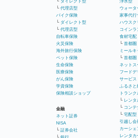
└
ダイレクト型
浄水型
└
代理店型
ウォータ
バイク保険
家事代行
└
ダイレクト型
ハウスク
└
代理店型
コインラ
自転車保険
食材宅配
火災保険
└
首都圏
海外旅行保険
ミールキ
ペット保険
└
首都圏
生命保険
ネットス
医療保険
フードデ
がん保険
サービス
学資保険
ふるさと
保険相談ショップ
トランク
└
レンタ
└
コンテ
金融
└
宅配型
ネット証券
引越し会
NISA
カーシェ
└
証券会社
レンタカ
└
銀行