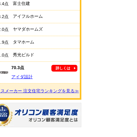
富士住建
3.4点
アイフルホーム
3.2点
ヤマダホームズ
2.0点
タマホーム
1.9点
秀光ビルド
1.0点
70.3点
詳しくは
アイダ設計
ウスメーカー 注文住宅ランキングを見る≫