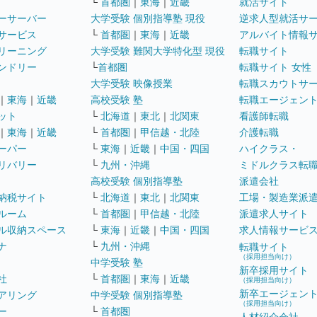
└
首都圏
｜
東海
｜
近畿
就活サイト
ーサーバー
大学受験 個別指導塾 現役
逆求人型就活サ
サービス
└
首都圏
｜
東海
｜
近畿
アルバイト情報
リーニング
大学受験 難関大学特化型 現役
転職サイト
ンドリー
└
首都圏
転職サイト 女性
大学受験 映像授業
転職スカウトサ
｜
東海
｜
近畿
高校受験 塾
転職エージェン
ット
└
北海道
｜
東北
｜
北関東
看護師転職
｜
東海
｜
近畿
└
首都圏
｜
甲信越・北陸
介護転職
ーパー
└
東海
｜
近畿
｜
中国・四国
ハイクラス・
リバリー
└
九州・沖縄
ミドルクラス転
高校受験 個別指導塾
派遣会社
納税サイト
└
北海道
｜
東北
｜
北関東
工場・製造業派
ルーム
└
首都圏
｜
甲信越・北陸
派遣求人サイト
ル収納スペース
└
東海
｜
近畿
｜
中国・四国
求人情報サービ
ナ
└
九州・沖縄
転職サイト
（採用担当向け）
中学受験 塾
新卒採用サイト
社
└
首都圏
｜
東海
｜
近畿
（採用担当向け）
新卒エージェン
アリング
中学受験 個別指導塾
（採用担当向け）
ー
└
首都圏