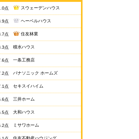
スウェーデンハウス
1.0点
ヘーベルハウス
8.9点
住友林業
8.7点
積水ハウス
8.3点
一条工務店
7.6点
パナソニック ホームズ
7.2点
セキスイハイム
7.1点
三井ホーム
6.6点
大和ハウス
6.5点
ミサワホーム
6.2点
住友不動産ハウジング
6.1点