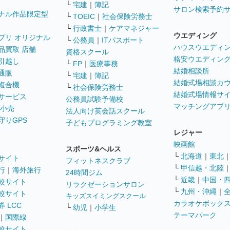
└
宅建
｜
簿記
サロン検索予約
ナル作品限定型
└
TOEIC
｜
社会保険労務士
└
行政書士
｜
ケアマネジャー
ウエディング
プリ オリジナル
└
公務員
｜
ITパスポート
ハウスウエディ
品買取 店舗
資格スクール
格安ウエディン
引越し
└
FP
｜
医療事務
結婚相談所
通販
└
宅建
｜
簿記
結婚式場相談カ
複合機
└
社会保険労務士
結婚式場情報サ
サービス
公務員試験予備校
マッチングアプ
 小売
法人向け英会話スクール
守りGPS
子どもプログラミング教室
レジャー
映画館
スポーツ&ヘルス
└
北海道
｜
東北
サイト
フィットネスクラブ
└
甲信越・北陸
行
｜
海外旅行
24時間ジム
└
近畿
｜
中国・
較サイト
リラクゼーションサロン
└
九州・沖縄
｜
較サイト
キッズスイミングスクール
カラオケボック
 LCC
└
幼児
｜
小学生
テーマパーク
｜
国際線
較サイト