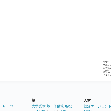
当サイ
タ等）
株式会
許可な
ります
塾
人材
ーサーバー
大学受験 塾・予備校 現役
就活エージェン