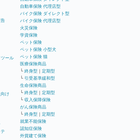
自動車保険 代理店型
バイク保険 ダイレクト型
広告
バイク保険 代理店型
火災保険
学資保険
ペット保険
ペット保険 小型犬
ペット保険 猫
トツール
医療保険商品
└
終身型
｜
定期型
└
引受基準緩和型
生命保険商品
└
終身型
｜
定期型
員向け
└
収入保障保険
がん保険商品
└
終身型
｜
定期型
就業不能保険
テ
認知症保険
ステ
外貨建て保険