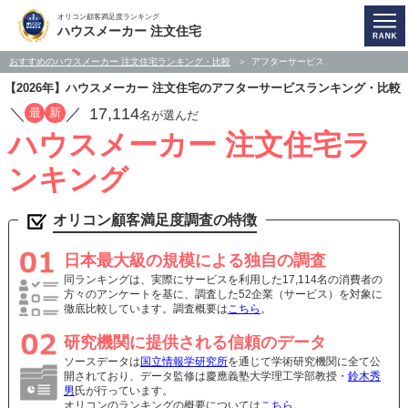
オリコン顧客満足度ランキング
ハウスメーカー 注文住宅
おすすめのハウスメーカー 注文住宅ランキング・比較
アフターサービス
【2026年】ハウスメーカー 注文住宅のアフターサービスランキング・比較
／
／
17,114
最
新
名が選んだ
ハウスメーカー 注文住宅ラ
ンキング
オリコン顧客満足度調査の特徴
日本最大級の規模による独自の調査
同ランキングは、実際にサービスを利用した17,114名の消費者の
方々のアンケートを基に、調査した52企業（サービス）を対象に
徹底比較しています。調査概要は
こちら
。
研究機関に提供される信頼のデータ
ソースデータは
国立情報学研究所
を通じて学術研究機関に全て公
開されており、データ監修は慶應義塾大学理工学部教授・
鈴木秀
男
氏が行っています。
オリコンのランキングの概要については
こちら
。