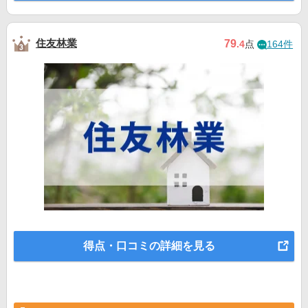
住友林業
79
.4
点
164件
得点・口コミの詳細を見る