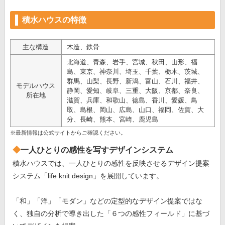
積水ハウスの特徴
主な構造
木造、鉄骨
北海道、青森、岩手、宮城、秋田、山形、福
島、東京、神奈川、埼玉、千葉、栃木、茨城、
群馬、山梨、長野、新潟、富山、石川、福井、
モデルハウス
静岡、愛知、岐阜、三重、大阪、京都、奈良、
所在地
滋賀、兵庫、和歌山、徳島、香川、愛媛、鳥
取、島根、岡山、広島、山口、福岡、佐賀、大
分、長崎、熊本、宮崎、鹿児島
※最新情報は公式サイトからご確認ください。
一人ひとりの感性を写すデザインシステム
積水ハウスでは、一人ひとりの感性を反映させるデザイン提案
システム「life knit design」を展開しています。
「和」「洋」「モダン」などの定型的なデザイン提案ではな
く、独自の分析で導き出した「６つの感性フィールド」に基づ