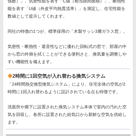
係数）」、気密性能を表す「C値（相当隙間面積）」、断熱性
能を表す「U値（外皮平均熱貫流率）」を測定し、住宅性能を
数値として提示してくれます。
同社の特徴の1つが、標準採用の「木製サッシ3層ガラス窓」。
気密性・断熱性・遮音性などに優れた回転式の窓で、部屋の中
から窓の外側を拭くことができる便利さと、換気量を調整しや
すい機能性を備えます。
2時間に1回空気が入れ替わる換気システム
「24時間熱交換型換気システム」により、住宅全体の空気が2
時間に1回入れ替わるように設計されている点も特徴です。
洗面所や廊下に設置された換気システム本体で室内の汚れた空
気を回収し、各所に設置された給気口から新鮮な空気を供給し
ます。