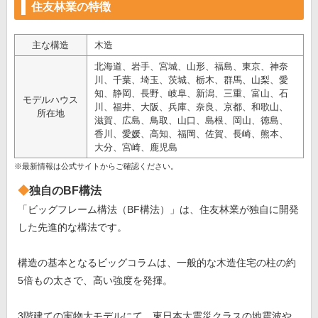
住友林業の特徴
主な構造
木造
北海道、岩手、宮城、山形、福島、東京、神奈
川、千葉、埼玉、茨城、栃木、群馬、山梨、愛
知、静岡、長野、岐阜、新潟、三重、富山、石
モデルハウス
川、福井、大阪、兵庫、奈良、京都、和歌山、
所在地
滋賀、広島、鳥取、山口、島根、岡山、徳島、
香川、愛媛、高知、福岡、佐賀、長崎、熊本、
大分、宮崎、鹿児島
※最新情報は公式サイトからご確認ください。
独自のBF構法
「ビッグフレーム構法（BF構法）」は、住友林業が独自に開発
した先進的な構法です。
構造の基本となるビッグコラムは、一般的な木造住宅の柱の約
5倍もの太さで、高い強度を発揮。
3階建ての実物大モデルにて、東日本大震災クラスの地震波や