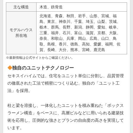
主な構造
木造、鉄骨造
北海道、青森、秋田、岩手、山形、宮城、福
島、東京、神奈川、千葉、埼玉、山梨、茨城、
栃木、群馬、長野、新潟、静岡、愛知、岐阜、
モデルハウス
三重、福井、石川、富山、滋賀、京都、大阪、
所在地
奈良、和歌山、兵庫、岡山、広島、山口、鳥
取、島根、香川、徳島、高知、愛媛、福岡、佐
賀、長崎、大分、熊本、宮崎、鹿児島
※最新情報は公式サイトからご確認ください。
独自のユニットテクノロジー
セキスイハイムでは、住宅をユニット単位に分割し、品質管理
の徹底された工法で精密につくり込む、独自の「ユニット工
法」を採用。
柱と梁を溶接し、一体化したユニットを積み重ねた「ボックス
ラーメン構造」をベースに、高層ビルなどに用いられる建築技
術を応用し、圧倒的な強さとプランの自由度の高さを実現して
います。