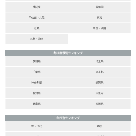
北関東
首都圏
甲信越・北陸
東海
近畿
中国・四国
九州・沖縄
都道府県別ランキング
茨城県
埼玉県
千葉県
東京都
神奈川県
静岡県
愛知県
大阪府
兵庫県
福岡県
年代別ランキング
20・30代
40代