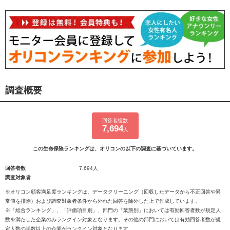
調査概要
回答者総数
7,694
人
この生命保険ランキングは、オリコンの以下の調査に基づいています。
回答者数
7,694人
調査対象者
※オリコン顧客満足度ランキングは、データクリーニング（回収したデータから不正回答や異
常値を排除）および調査対象者条件から外れた回答を除外した上で作成しています。
※「総合ランキング」、「評価項目別」、部門の「業態別」においては有効回答者数が規定人
数を満たした企業のみランクイン対象となります。その他の部門においては有効回答者数が規
定人数の半数以上の企業がランクイン対象となります。