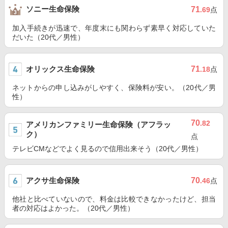
ソニー生命保険
71
.69
点
加入手続きが迅速で、年度末にも関わらず素早く対応していた
だいた（20代／男性）
オリックス生命保険
71
.18
点
ネットからの申し込みがしやすく、保険料が安い。（20代／男
性）
70
.82
アメリカンファミリー生命保険（アフラッ
ク）
点
テレビCMなどでよく見るので信用出来そう（20代／男性）
アクサ生命保険
70
.46
点
他社と比べていないので、料金は比較できなかったけど、担当
者の対応はよかった。（20代／男性）