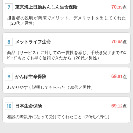
東京海上日動あんしん生命保険
70
.39
点
担当者の説明が簡潔でメリット、デメリットを出してくれた
（20代／男性）
メットライフ生命
70
.08
点
商品（サービス）に対しての一貫性を感じ、手続き完了までのｽ
ﾋﾟｰﾄﾞもとても早く信頼できたから（20代／男性）
かんぽ生命保険
69
.61
点
わかりやすく説明してもらった（30代／男性）
日本生命保険
69
.12
点
相談の際親身になって受けてくれたこと（20代／男性）