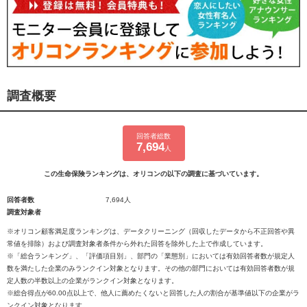
調査概要
回答者総数
7,694
人
この生命保険ランキングは、オリコンの以下の調査に基づいています。
回答者数
7,694人
調査対象者
※オリコン顧客満足度ランキングは、データクリーニング（回収したデータから不正回答や異
常値を排除）および調査対象者条件から外れた回答を除外した上で作成しています。
※「総合ランキング」、「評価項目別」、部門の「業態別」においては有効回答者数が規定人
数を満たした企業のみランクイン対象となります。その他の部門においては有効回答者数が規
定人数の半数以上の企業がランクイン対象となります。
※総合得点が60.00点以上で、他人に薦めたくないと回答した人の割合が基準値以下の企業がラ
ンクイン対象となります。