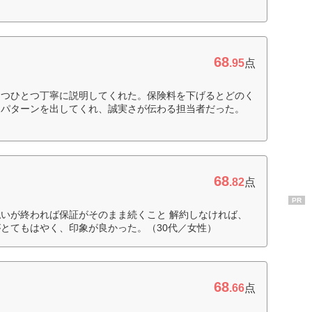
68
.95
点
とつひとつ丁寧に説明してくれた。保険料を下げるとどのく
なパターンを出してくれ、誠実さが伝わる担当者だった。
68
.82
点
PR
いが終われば保証がそのまま続くこと 解約しなければ、
とてもはやく、印象が良かった。（30代／女性）
68
.66
点