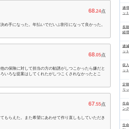
逓
68
.24
点
ッ
て決め手になった。年払いでだいぶ割引になって良かった。
長
経
逓
ッ
68
.05
点
収
、他の保険に対して担当の方の勧誘がしつこかったら嫌だと
ッ
いろいろな提案はしてくれたがしつこくされなかったとこ
定
リ
67
生
.55
点
ン
してもらえた。また希望にあわせて作り直しもしていただき
生