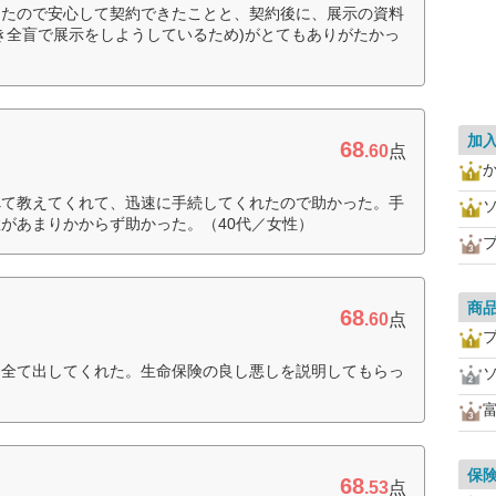
ったので安心して契約できたことと、契約後に、展示の資料
き全盲で展示をしようしているため)がとてもありがたかっ
加
68
.60
点
べて教えてくれて、迅速に手続してくれたので助かった。手
があまりかからず助かった。（40代／女性）
商
68
.60
点
を全て出してくれた。生命保険の良し悪しを説明してもらっ
保
68
.53
点