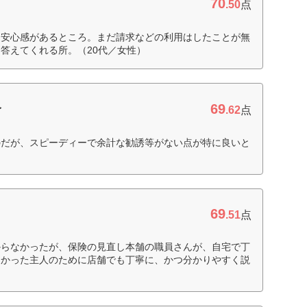
70
.50
点
、安心感があるところ。まだ請求などの利用はしたことが無
答えてくれる所。（20代／女性）
69
命
.62
点
のだが、スピーディーで余計な勧誘等がない点が特に良いと
69
.51
点
からなかったが、保険の見直し本舗の職員さんが、自宅で丁
なかった主人のために店舗でも丁寧に、かつ分かりやすく説