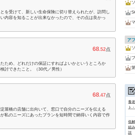
ことを受けて、新しい生命保険に切り替えられたが、訪問し
しい内容を知ることが出来なかったので、その点は良かっ
ア
68
.52
点
えたため、どれだけの保証にすればよいかというところか
検討できたこと。（30代／男性）
68
.47
点
養
ト
で淀屋橋の店舗に出向いて、窓口で自分のニーズを伝える
んが私のニーズにあったプランを短時間で納得いく内容で作
低
組
説