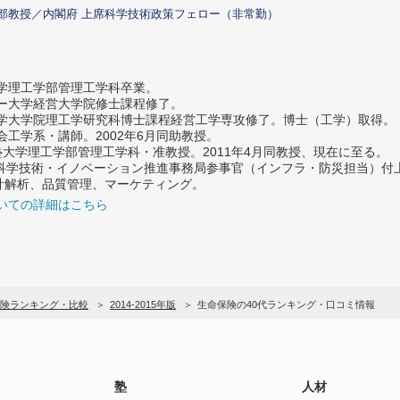
部教授／内閣府 上席科学技術政策フェロー（非常勤）
大学理工学部管理工学科卒業。
ター大学経営大学院修士課程修了。
大学大学院理工学研究科博士課程経営工学専攻修了。博士（工学）取得。
社会工学系・講師。2002年6月同助教授。
義塾大学理工学部管理工学科・准教授。2011年4月同教授、現在に至る。
府 科学技術・イノベーション推進事務局参事官（インフラ・防災担当）
計解析、品質管理、マーケティング。
いての詳細はこちら
険ランキング・比較
2014-2015年版
生命保険の40代ランキング・口コミ情報
塾
人材