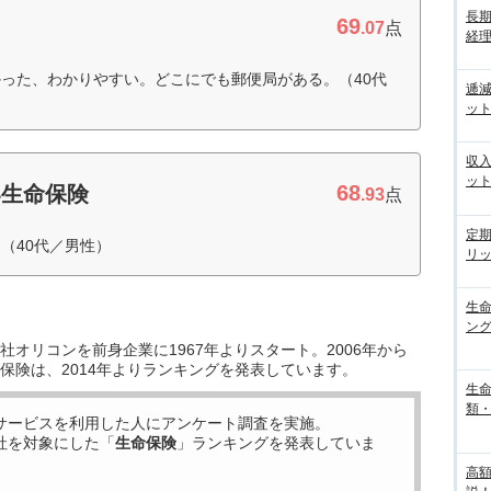
長
69
.07
点
経
った、わかりやすい。どこにでも郵便局がある。（40代
逓
ッ
収
ッ
68
い生命保険
.93
点
定
（40代／男性）
リ
生
ン
オリコンを前身企業に1967年よりスタート。2006年から
保険は、2014年よりランキングを発表しています。
生
類
サービスを利用した
人にアンケート調査を実施。
社を対象にした「
生命保険
」ランキングを発表していま
高