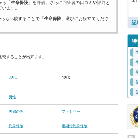
説！
から「
生命保険
」を評価。さらに回答者の口コミや評判と
ています。
からも比較することで「
生命保険
」選びにお役立てくださ
記
特
比較することが出来ます。
30代
40代
男性
夫婦のみ
ファミリー
終身保険
定期付終身保険
PR