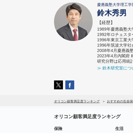
慶應義塾大学理工学
鈴木秀男
【経歴】
1989年慶應義塾
1992年ロチェス
1996年東京工業
1996年筑波大学
2008年4月慶應
2023年4月内閣
研究分野は応用統
≫ 鈴木研究室につ
オリコン顧客満足度ランキング
おすすめの生命保
オリコン顧客満足度ランキング
保険
生活