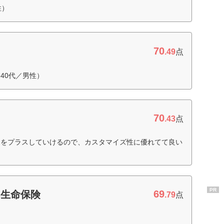
性）
70
.49
点
40代／男性）
70
.43
点
約をプラスしていけるので、カスタマイズ性に優れてて良い
PR
69
ん生命保険
.79
点