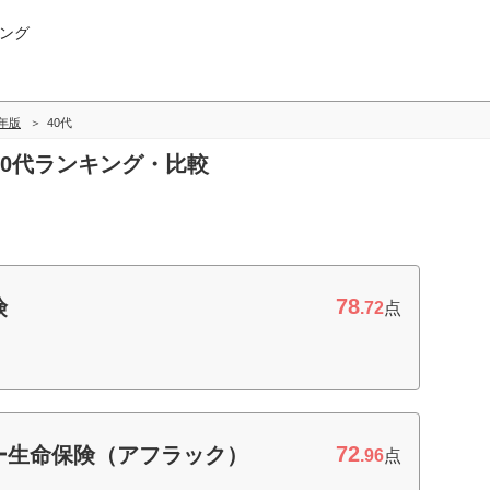
ング
5年版
40代
の40代ランキング・比較
78
険
.72
点
72
ー生命保険（アフラック）
.96
点