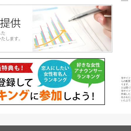
当サイト
らの配置
ります。
とは固く
当サイト
作成した
出された
いた上で