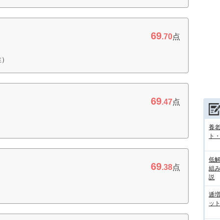
69
.70
点
性）
69
.47
点
養
ト
低
69
.38
点
組
説
逓
ッ