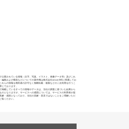
で公開されている情報（文字、写真、イラスト、画像データ等）及びこれ
・編集および構造などについての著作権は株式会社oricon MEに帰属してお
これらの情報を権利者の許可なく無断転載・複製などの二次利用を行うこ
禁じております。
で掲載しているすべての情報やデータは、当社の調査に基づいた結果から
ものとなりますが、サービスへの感想については、サービスの利用者が提
見解・感想となっており、当社の見解・意見ではないことをご理解いただ
ご覧ください。