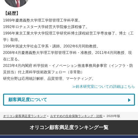
【経歴】
1989年慶應義塾大学理工学部管理工学科卒業。
1992年ロチェスター大学経営大学院修士課程修了。
1996年東京工業大学大学院理工学研究科博士課程経営工学専攻修了。博士（工
学）取得。
1996年筑波大学社会工学系・講師。2002年6月同助教授。
2008年4月慶應義塾大学理工学部管理工学科・准教授。2011年4月同教授、現
在に至る。
2023年4月内閣府 科学技術・イノベーション推進事務局参事官（インフラ・防
災担当）付上席科学技術政策フェロー（非常勤）
研究分野は応用統計解析、品質管理、マーケティング。
≫鈴木研究室についての詳細はこちら
顧客満足度について
オリコン顧客満足度ランキング
おすすめの生命保険ランキング・比較
2020年版
オリコン顧客満足度
ランキング一覧