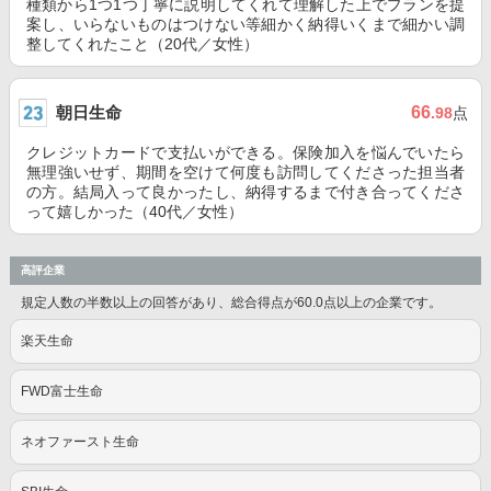
種類から1つ1つ丁寧に説明してくれて理解した上でプランを提
案し、いらないものはつけない等細かく納得いくまで細かい調
整してくれたこと（20代／女性）
朝日生命
66
.98
点
クレジットカードで支払いができる。保険加入を悩んでいたら
無理強いせず、期間を空けて何度も訪問してくださった担当者
の方。結局入って良かったし、納得するまで付き合ってくださ
って嬉しかった（40代／女性）
高評企業
規定人数の半数以上の回答があり、総合得点が60.0点以上の企業です。
楽天生命
FWD富士生命
ネオファースト生命