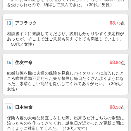
を受けられたので、納得して加入できた。（30代／男性）
アフラック
68
.75
点
相談後すぐに来訪してくださり、説明も分かりやすく決定権が
あったが、そこまではご意見も伺えてとても満足しています。
（50代／女性）
住友生命
68
.50
点
結婚妊娠を機に夫婦の保険を見直しバイタリティに加入したと
ころ喫煙運動不足だった夫が禁煙し毎日たくさん歩くようにな
った。素晴らしい商品を提供してくれてありがたい。（30代／
女性）
日本生命
68
.50
点
保険内容の大幅な見直しをした際、出来るだけこちらの希望に
沿ったものを作ってきてくれ、誕生日が近かったが更新に間に
合うように対応してくれた。（40代／女性）