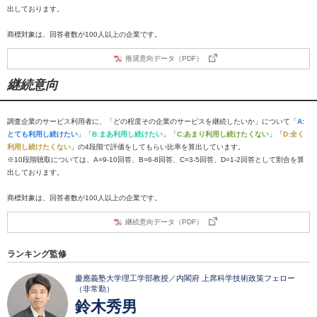
出しております。
商標対象は、回答者数が100人以上の企業です。
推奨意向データ（PDF）
継続意向
調査企業のサービス利用者に、「どの程度その企業のサービスを継続したいか」について「
A:
とても利用し続けたい
」「
B:まあ利用し続けたい
」「
C:あまり利用し続けたくない
」「
D:全く
利用し続けたくない
」の4段階で評価をしてもらい比率を算出しています。
※10段階聴取については、A=9-10回答、B=6-8回答、C=3-5回答、D=1-2回答として割合を算
出しております。
商標対象は、回答者数が100人以上の企業です。
継続意向データ（PDF）
ランキング監修
慶應義塾大学理工学部教授／内閣府 上席科学技術政策フェロー
（非常勤）
鈴木秀男