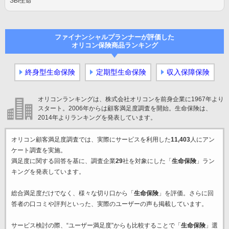
SBI生命
ファイナンシャルプランナーが評価した
オリコン保険商品ランキング
終身型生命保険
定期型生命保険
収入保障保険
オリコンランキングは、株式会社オリコンを前身企業に1967年より
スタート。2006年からは顧客満足度調査を開始。生命保険は、
2014年よりランキングを発表しています。
オリコン顧客満足度調査では、実際にサービスを利用した
11,403
人にアン
ケート調査を実施。
満足度に関する回答を基に、調査企業
29
社を対象にした「
生命保険
」ラン
キングを発表しています。
総合満足度だけでなく、様々な切り口から「
生命保険
」を評価。さらに回
答者の口コミや評判といった、実際のユーザーの声も掲載しています。
サービス検討の際、“ユーザー満足度”からも比較することで「
生命保険
」選