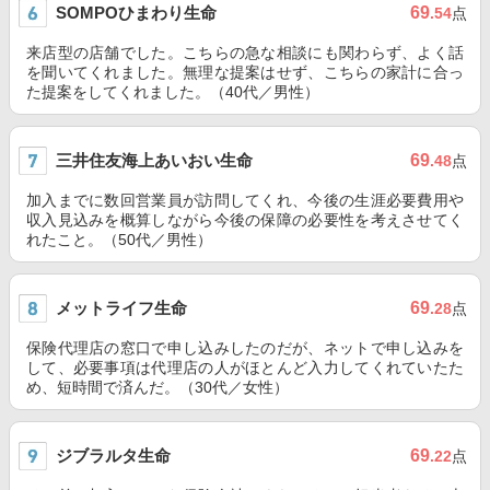
SOMPOひまわり生命
69
.54
点
来店型の店舗でした。こちらの急な相談にも関わらず、よく話
を聞いてくれました。無理な提案はせず、こちらの家計に合っ
た提案をしてくれました。（40代／男性）
三井住友海上あいおい生命
69
.48
点
加入までに数回営業員が訪問してくれ、今後の生涯必要費用や
収入見込みを概算しながら今後の保障の必要性を考えさせてく
れたこと。（50代／男性）
メットライフ生命
69
.28
点
保険代理店の窓口で申し込みしたのだが、ネットで申し込みを
して、必要事項は代理店の人がほとんど入力してくれていたた
め、短時間で済んだ。（30代／女性）
ジブラルタ生命
69
.22
点