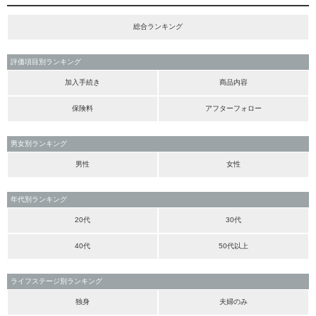
総合ランキング
評価項目別ランキング
加入手続き
商品内容
保険料
アフターフォロー
男女別ランキング
男性
女性
年代別ランキング
20代
30代
40代
50代以上
ライフステージ別ランキング
独身
夫婦のみ