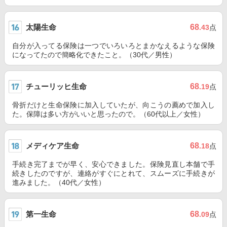
太陽生命
68
.43
点
自分が入ってる保険は一つでいろいろとまかなえるような保険
になってたので簡略化できたこと。（30代／男性）
チューリッヒ生命
68
.19
点
骨折だけと生命保険に加入していたが、向こうの薦めで加入し
た。保障は多い方がいいと思ったので。（60代以上／女性）
メディケア生命
68
.18
点
手続き完了までが早く、安心できました。保険見直し本舗で手
続きしたのですが、連絡がすぐにとれて、スムーズに手続きが
進みました。（40代／女性）
第一生命
68
.09
点