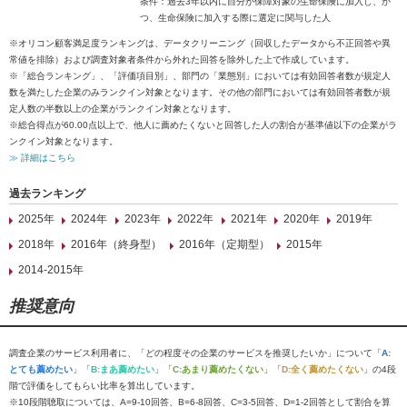
条件：過去3年以内に自分が保障対象の生命保険に加入し、か
つ、生命保険に加入する際に選定に関与した人
※オリコン顧客満足度ランキングは、データクリーニング（回収したデータから不正回答や異
常値を排除）および調査対象者条件から外れた回答を除外した上で作成しています。
※「総合ランキング」、「評価項目別」、部門の「業態別」においては有効回答者数が規定人
数を満たした企業のみランクイン対象となります。その他の部門においては有効回答者数が規
定人数の半数以上の企業がランクイン対象となります。
※総合得点が60.00点以上で、他人に薦めたくないと回答した人の割合が基準値以下の企業がラ
ンクイン対象となります。
≫ 詳細はこちら
過去ランキング
2025年
2024年
2023年
2022年
2021年
2020年
2019年
2018年
2016年（終身型）
2016年（定期型）
2015年
2014-2015年
推奨意向
調査企業のサービス利用者に、「どの程度その企業のサービスを推奨したいか」について「
A:
とても薦めたい
」「
B:まあ薦めたい
」「
C:あまり薦めたくない
」「
D:全く薦めたくない
」の4段
階で評価をしてもらい比率を算出しています。
※10段階聴取については、A=9-10回答、B=6-8回答、C=3-5回答、D=1-2回答として割合を算