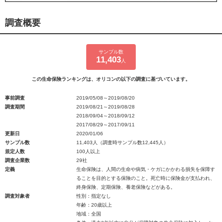
調査概要
サンプル数
11,403
人
この生命保険ランキングは、オリコンの以下の調査に基づいています。
事前調査
2019/05/08～2019/08/20
調査期間
2019/08/21～2019/08/28
2018/09/04～2018/09/12
2017/08/29～2017/09/11
更新日
2020/01/06
サンプル数
11,403人（調査時サンプル数12,445人）
規定人数
100人以上
調査企業数
29社
定義
生命保険は、人間の生命や病気・ケガにかかわる損失を保障す
ることを目的とする保険のこと。死亡時に保険金が支払われ、
終身保険、定期保険、養老保険などがある。
調査対象者
性別：指定なし
年齢：20歳以上
地域：全国