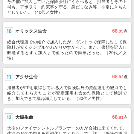
その前に加入していた保険会社にくらべると、担当者もその上
司も、アポ取り、約束事を守る、身だしなみ等、非常にきちん
としていた。（40代／女性）
オリックス生命
68
.99
点
総合代理店での紹介で加入したが、ダントツで保障に対して保
険料が安くシンプルでわかりやすかった。また、書類を記入し
郵送するとすぐ加入まで至ったので簡単だった。（20代／女
性）
アクサ生命
68
.92
点
担当者がFPを取得している人で保険以外の資産運用の観点でも
紹介してもらえたことが資産運用も含めた保険として検討で
き、加入できて概ね満足している。（30代／男性）
大樹生命
68
.81
点
大樹のファイナンシャルプランナーの方が会社に来てくれて、
生涯のお金の動きを可視化してくれた上で、詳しい保険の説明