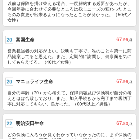
以前は保険を掛け替える場合、一度解約する必要があったが、
今回年齢に合わせて必要なところは残しニーズの変わったとこ
ろのみ変更が出来るようになったところが良かった。（50代／
女性）
富国生命
67
.99
点
営業担当者の対応がよい。説明も丁寧で、私のことを第一に商
品提案してると思えた。また、定期的に訪問し、健康面を気に
してもらえてる。（40代／女性）
マニュライフ生命
67
.99
点
自分の年齢（70）から考えて、保障内容及び保険料が自分の考
えとほぼ合致しており、また、加入手続きから完了まで親切丁
寧に対応してもらい、良かった。（60代以上／男性）
明治安田生命
67
.83
点
どの保険に入ろうか良くわかっていなかったのに、まず保険の